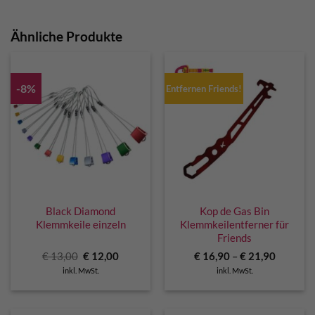
Ähnliche Produkte
-8%
Entfernen Friends!
Black Diamond
Kop de Gas Bin
Klemmkeile einzeln
Klemmkeilentferner für
Friends
Ursprünglicher
Aktueller
€
13,00
€
12,00
€
16,90
–
€
21,90
Preis
Preis
inkl. MwSt.
inkl. MwSt.
war:
ist:
€ 13,00
€ 12,00.