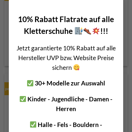
×
NICHT VORRÄTIG
10% Rabatt Flatrate auf alle
Kletterschuhe
!!!
Petzl Spirit Screw Lock
Petzl OK Screw Lock
Jetzt garantierte 10% Rabatt auf alle
€
16,00
€
15,00
–
€
18,50
Hersteller UVP bzw. Website Preise
inkl. 20 % MwSt.
inkl. MwSt.
sichern
30+ Modelle zur Auswahl
perfekter Zentralkarabiner
Kinder - Jugendliche - Damen -
Herren
Halle - Fels - Bouldern -