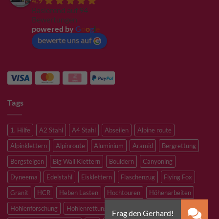
4.9
Basierend auf 94
Bewertungen
powered by
G
o
o
g
l
e
bewerte uns auf
Tags
1. Hilfe
A2 Stahl
A4 Stahl
Abseilen
Alpine route
Alpinklettern
Alpinroute
Aluminium
Aramid
Bergrettung
Bergsteigen
Big Wall Klettern
Bouldern
Canyoning
Dyneema
Edelstahl
Eisklettern
Flaschenzug
Flying Fox
Granit
HCR
Heben Lasten
Hochtouren
Höhenarbeiten
Höhlenforschung
Höhlenrettung
Inox
Kevlar
Kletterhalle