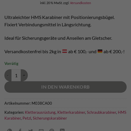
inkl. 20 % MwSt.
zzgl.
Versandkosten
Ultraleichter HMS Karabiner mit Positionierungsbügel.
Fixiert Verbindungsmittel in Längsrichtung.
Ideal für Sicherungsgeräte und Anseilen am Gletscher.
Versandkostenfrei bis 2kg in
ab € 100,- und
ab € 200,-!
Vorrätig
Petzl Attache Bar Menge
IN DEN WARENKORB
Artikelnummer:
M038CA00
Kategorien:
Kletterausrüstung
,
Kletterkarabiner
,
Schraubkarabiner
,
HMS
Karabiner
,
Petzl
,
Sicherungskarabiner