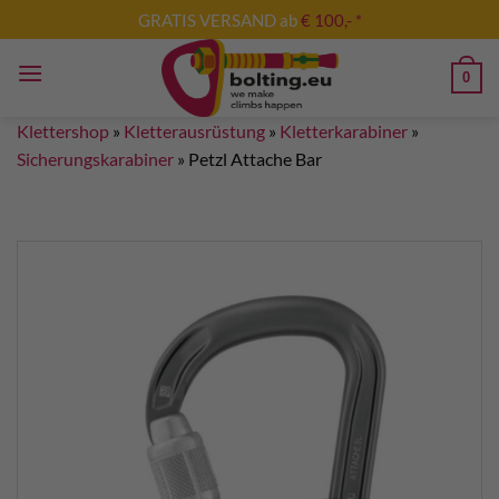
Zum
GRATIS VERSAND ab
€ 100,- *
Inhalt
springen
0
Klettershop
»
Kletterausrüstung
»
Kletterkarabiner
»
Sicherungskarabiner
»
Petzl Attache Bar