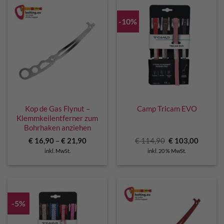
-10%
Kop de Gas Flynut –
Camp Tricam EVO
Klemmkeilentferner zum
Bohrhaken anziehen
Ursprünglicher
Aktuell
€
16,90
–
€
21,90
€
114,90
€
103,00
Preis
Preis
inkl. MwSt.
inkl. 20 % MwSt.
war:
ist:
€ 114,90
€ 103,0
-5%