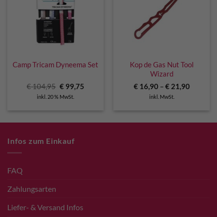
Camp Tricam Dyneema Set
Kop de Gas Nut Tool
Wizard
Ursprünglicher
Aktueller
€
104,95
€
99,75
€
16,90
–
€
21,90
Preis
Preis
inkl. 20 % MwSt.
inkl. MwSt.
war:
ist:
€ 104,95
€ 99,75.
Infos zum Einkauf
FAQ
Zahlungsarten
Liefer- & Versand Infos