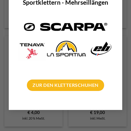
Sportklettern - Mehrseillängen
Petzl William Screw Lock
Petzl AM´D
€
22,00
–
€
23,50
€
20,00
–
€
25,50
inkl. MwSt.
inkl. MwSt.
ZUR DEN KLETTERSCHUHEN
Petzl Bar
Petzl Rocha
Positionierungsbügel
€
4,00
€
19,00
inkl. 20 % MwSt.
inkl. MwSt.