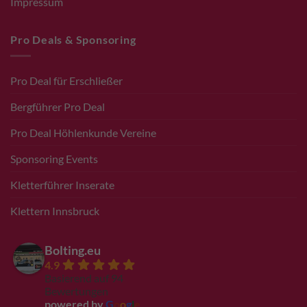
Impressum
Pro Deals & Sponsoring
Pro Deal für Erschließer
Bergführer Pro Deal
Pro Deal Höhlenkunde Vereine
Sponsoring Events
Kletterführer Inserate
Klettern Innsbruck
Bolting.eu
4.9
Basierend auf 94
Bewertungen
powered by
G
o
o
g
l
e