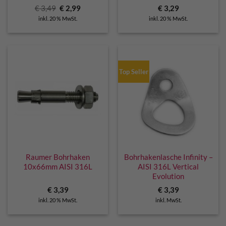
Ursprünglicher
Aktueller
€
3,49
€
2,99
€
3,29
Preis
Preis
inkl. 20 % MwSt.
inkl. 20 % MwSt.
war:
ist:
€ 3,49
€ 2,99.
Top Seller
Raumer Bohrhaken
Bohrhakenlasche Infinity –
10x66mm AISI 316L
AISI 316L Vertical
Evolution
€
3,39
€
3,39
inkl. 20 % MwSt.
inkl. MwSt.