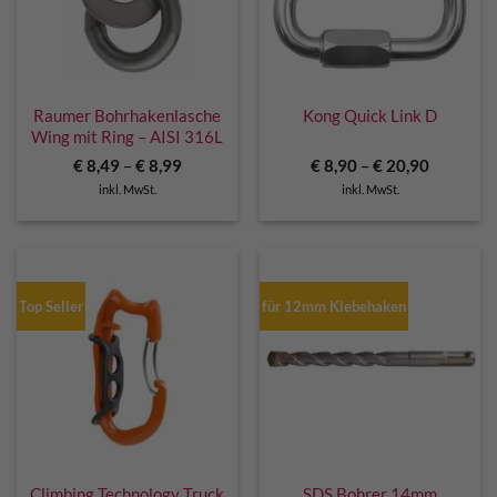
Raumer Bohrhakenlasche
Kong Quick Link D
Wing mit Ring – AISI 316L
€
8,49
–
€
8,99
€
8,90
–
€
20,90
inkl. MwSt.
inkl. MwSt.
Top Seller
für 12mm Klebehaken
Climbing Technology Truck
SDS Bohrer 14mm