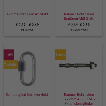
12mm Bohrhaken A2 Stahl
Raumer Bohrhaken
8x60mm AISI 316L
Ursprünglicher
Aktueller
€
2,39
–
€
2,69
€
2,89
€
2,59
Preis
Preis
inkl. MwSt.
inkl. 20 % MwSt.
war:
ist:
€ 2,89
€ 2,59.
-14%
Speleo
Top Seller
Schraubglied 8mm verzinkt
Raumer Bohrhaken
8x72mm AISI 316L 2
Expansionsglieder