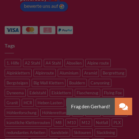
bewerte uns auf
Tags
1. Hilfe
A2 Stahl
A4 Stahl
Abseilen
Alpine route
Alpinklettern
Alpinroute
Aluminium
Aramid
Bergrettung
Bergsteigen
Big Wall Klettern
Bouldern
Canyoning
Dyneema
Edelstahl
Eisklettern
Flaschenzug
Flying Fox
Granit
HCR
Heben Lasten
Hochtouren
Höhenarbeiten
Höhlenforschung
Höhlenrettung
Inox
Kevlar
Kletterhalle
künstliche Kletterrouten
M8
M10
M12
Notfall
PLX
redundantes Arbeiten
Sandstein
Skitouren
Slacklining