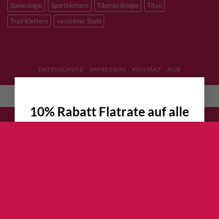
Speleologie
Sportklettern
Tibetan Bridge
Titan
Trad Klettern
verzinkter Stahl
DATENSCHUTZ
IMPRESSUM
KONTAKT
AGB
×
English
(
Englisch
)
Deutsch
10% Rabatt Flatrate auf alle
Kletterschuhe
!!!
Jetzt garantierte 10% Rabatt auf alle
Hersteller UVP bzw. Website Preise
sichern
30+ Modelle zur Auswahl