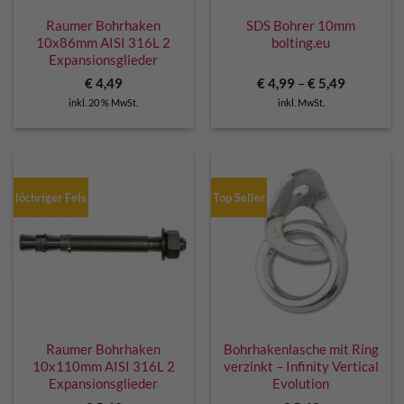
Raumer Bohrhaken
SDS Bohrer 10mm
10x86mm AISI 316L 2
bolting.eu
Expansionsglieder
€
4,49
€
4,99
–
€
5,49
inkl. 20 % MwSt.
inkl. MwSt.
löchriger Fels
Top Seller
Raumer Bohrhaken
Bohrhakenlasche mit Ring
10x110mm AISI 316L 2
verzinkt – Infinity Vertical
Expansionsglieder
Evolution