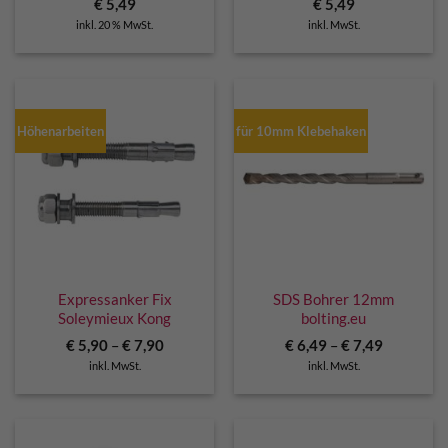
€
5,49
€
5,49
inkl. 20 % MwSt.
inkl. MwSt.
Höhenarbeiten
für 10mm Klebehaken
Expressanker Fix
SDS Bohrer 12mm
Soleymieux Kong
bolting.eu
€
5,90
–
€
7,90
€
6,49
–
€
7,49
inkl. MwSt.
inkl. MwSt.