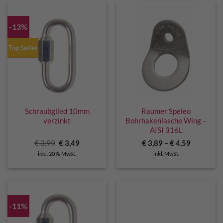
-13%
Top Seller
Schraubglied 10mm
Raumer Speleo
verzinkt
Bohrhakenlasche Wing –
AISI 316L
Ursprünglicher
Aktueller
€
3,99
€
3,49
€
3,89
–
€
4,59
Preis
Preis
inkl. 20 % MwSt.
inkl. MwSt.
war:
ist:
€ 3,99
€ 3,49.
-11%