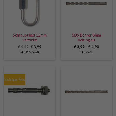
Schraubglied 12mm
SDS Bohrer 8mm
verzinkt
bolting.eu
Ursprünglicher
Aktueller
€
4,49
€
3,99
€
3,99
–
€
4,90
Preis
Preis
inkl. 20 % MwSt.
inkl. MwSt.
war:
ist:
€ 4,49
€ 3,99.
löchriger Fels