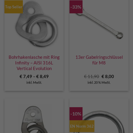
-33%
Top Seller
Bohrhakenlasche mit Ring
13er Gabelringschlüssel
Infinity – AISI 316L
für M8
Vertical Evolution
Ursprünglicher
Aktueller
€
7,49
–
€
8,49
€
11,90
€
8,00
Preis
Preis
inkl. MwSt.
inkl. 20 % MwSt.
war:
ist:
€ 11,90
€ 8,00.
-10%
EN Norm 362