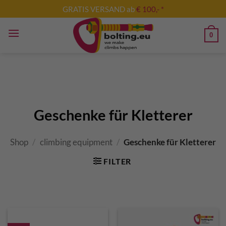
Skip
GRATIS VERSAND ab
€ 100,- *
to
content
0
Geschenke für Kletterer
Shop
/
climbing equipment
/
Geschenke für Kletterer
FILTER