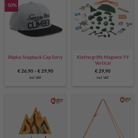
-10%
8bplus Snapback Cap Sorry
Klettergriffe Magnete YY
Vertical
€
26,90
–
€
29,90
€
29,90
incl. VAT
incl. VAT