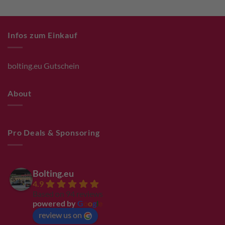
Infos zum Einkauf
bolting.eu Gutschein
About
Pro Deals & Sponsoring
Bolting.eu
4.9
Based on 94 reviews
powered by
G
o
o
g
l
e
review us on