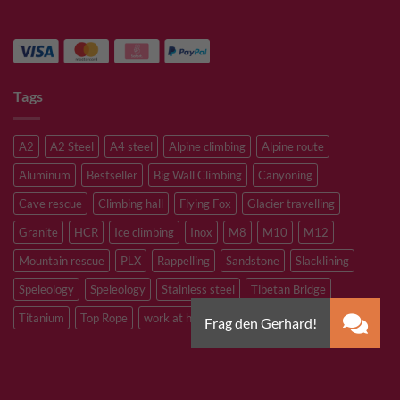
Tags
A2
A2 Steel
A4 steel
Alpine climbing
Alpine route
Aluminum
Bestseller
Big Wall Climbing
Canyoning
Cave rescue
Climbing hall
Flying Fox
Glacier travelling
Granite
HCR
Ice climbing
Inox
M8
M10
M12
Mountain rescue
PLX
Rappelling
Sandstone
Slacklining
Speleology
Speleology
Stainless steel
Tibetan Bridge
Titanium
Top Rope
work at heights
zinc plated steel