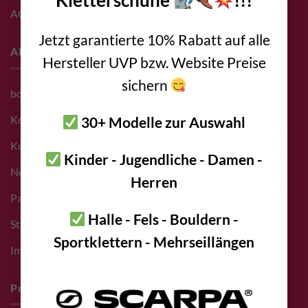
Kletterschuhe
!!!
AGB
Jetzt garantierte 10% Rabatt auf alle
About
Hersteller UVP bzw. Website Preise
sichern
bolting.eu Team
Kontakt
30+ Modelle zur Auswahl
Kunden
Kinder - Jugendliche - Damen -
Newsletter Anmeldung
Herren
Partner bolting.eu
Halle - Fels - Bouldern -
Standort – Adresse
Sportklettern - Mehrseillängen
Impressum
Pro Deals & Sponsoring