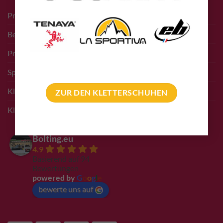
Pro Deal für Erschließer
Bergführer Pro Deal
Pro Deal Höhlenkunde Vereine
Sponsoring Events
Kletterführer Inserate
ZUR DEN KLETTERSCHUHEN
Klettern Innsbruck
Bolting.eu
4.9
Basierend auf 94
Bewertungen
powered by
G
o
o
g
l
e
bewerte uns auf