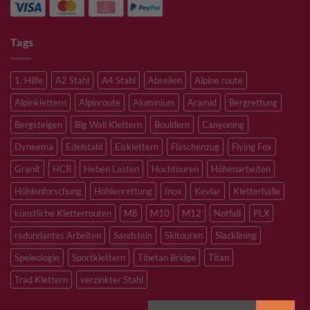
Tags
1. Hilfe
A2 Stahl
A4 Stahl
Abseilen
Alpine route
Alpinklettern
Alpinroute
Aluminium
Aramid
Bergrettung
Bergsteigen
Big Wall Klettern
Bouldern
Canyoning
Dyneema
Edelstahl
Eisklettern
Flaschenzug
Flying Fox
Granit
HCR
Heben Lasten
Hochtouren
Höhenarbeiten
Höhlenforschung
Höhlenrettung
Inox
Kevlar
Kletterhalle
künstliche Kletterrouten
M8
M10
M12
Notfall
PLX
redundantes Arbeiten
Sandstein
Skitouren
Slacklining
Speleologie
Sportklettern
Tibetan Bridge
Titan
Trad Klettern
verzinkter Stahl