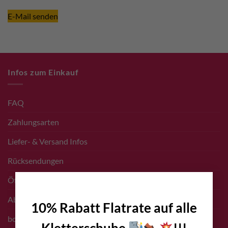
E-Mail senden
Infos zum Einkauf
FAQ
Zahlungsarten
Liefer- & Versand Infos
Rücksendungen
×
Öffnungszeiten Shop
Abholung vor Ort
10% Rabatt Flatrate auf alle
bolting.eu Gutschein