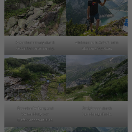
Besucherlenkung durch
Viel manuelle Arbeit beim
Geländerversicherung.
alpinen Wegebau.
Besucherlenkung und
Steigtrasse durch
Vermeidung von
Latschengelände.
Gefahrenpotentialen.