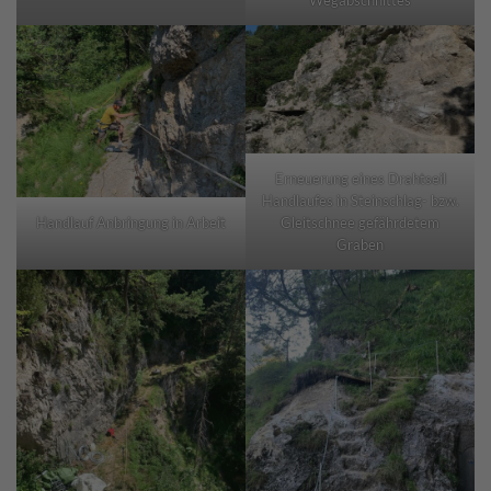
Erneuerung eines Drahtseil
Handlaufes in Steinschlag- bzw.
Handlauf Anbringung in Arbeit
Gleitschnee gefährdetem
Graben