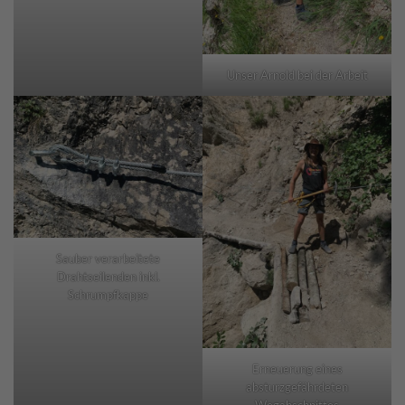
Unser Arnold bei der Arbeit
Sauber verarbeitete
Drahtseilenden inkl.
Schrumpfkappe
Erneuerung eines
absturzgefährdeten
Wegabschnittes