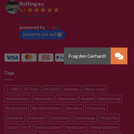
Bolting.eu
4.9
Basierend auf 94
Bewertungen
powered by
G
o
o
g
l
e
bewerte uns auf
Tags
1. Hilfe
A2 Stahl
A4 Stahl
Abseilen
Alpine route
Alpinklettern
Alpinroute
Aluminium
Aramid
Bergrettung
Bergsteigen
Big Wall Klettern
Bouldern
Canyoning
Dyneema
Edelstahl
Eisklettern
Flaschenzug
Flying Fox
Granit
HCR
Heben Lasten
Hochtouren
Höhenarbeiten