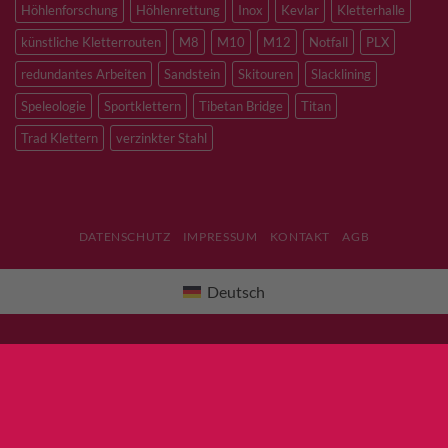
Höhlenforschung
Höhlenrettung
Inox
Kevlar
Kletterhalle
künstliche Kletterrouten
M8
M10
M12
Notfall
PLX
redundantes Arbeiten
Sandstein
Skitouren
Slacklining
Speleologie
Sportklettern
Tibetan Bridge
Titan
Trad Klettern
verzinkter Stahl
DATENSCHUTZ
IMPRESSUM
KONTAKT
AGB
Deutsch