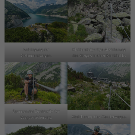
Anbringung der
Klettersteigartige Absicherung
Geländerstangen.
des Steiges in einer Blockhalde.
Spannen der Drahtseile der
Absicherung des Wanderweges.
Wegversicherung.