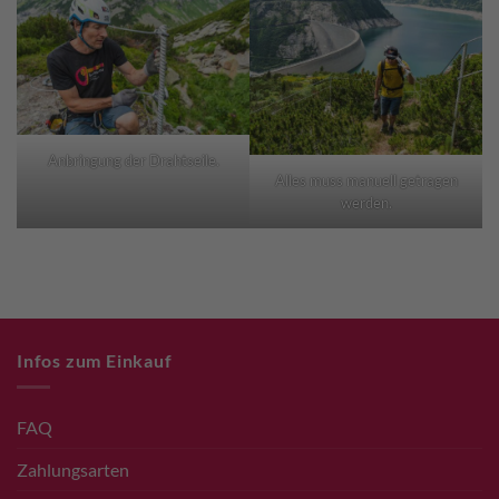
Anbringung der Drahtseile.
Alles muss manuell getragen
werden.
Infos zum Einkauf
FAQ
Zahlungsarten