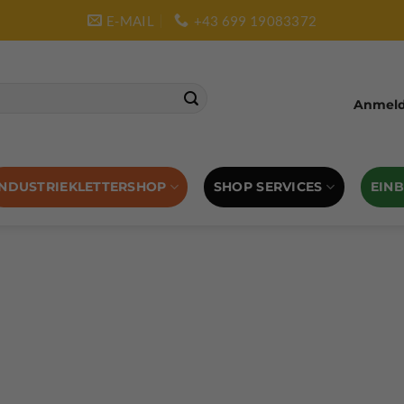
E-MAIL
+43 699 19083372
Anmelde
SHOP SERVICES
EIN
INDUSTRIEKLETTERSHOP