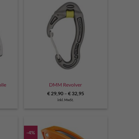
lle
DMM Revolver
€
29,90
–
€
32,95
inkl. MwSt.
-4%