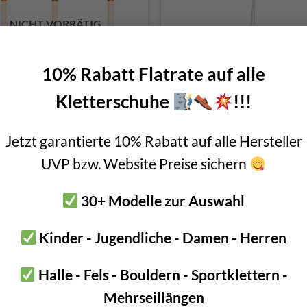
NICHT VORRÄTIG
10% Rabatt Flatrate auf alle
Kletterschuhe
!!!
bing Technology Snow Anchor
Trittleiter Kong Help
Jetzt garantierte 10% Rabatt auf alle Hersteller
€
39,90
–
€
49,90
€
49,90
UVP bzw. Website Preise sichern
inkl. MwSt.
inkl. 20 % MwSt.
30+ Modelle zur Auswahl
Kinder - Jugendliche - Damen - Herren
-7%
er
Halle - Fels - Bouldern - Sportklettern -
Mehrseillängen