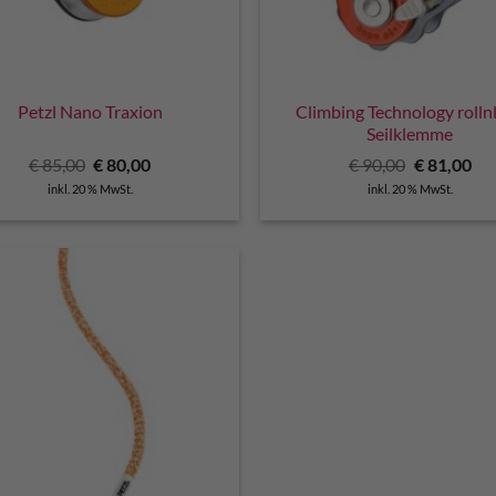
Petzl Nano Traxion
Climbing Technology rolln
Seilklemme
Ursprünglicher
Aktueller
Ursprüngli
Akt
€
85,00
€
80,00
€
90,00
€
81,00
Preis
Preis
Preis
Pre
inkl. 20 % MwSt.
inkl. 20 % MwSt.
war:
ist:
war:
ist:
€ 85,00
€ 80,00.
€ 90,00
€ 8