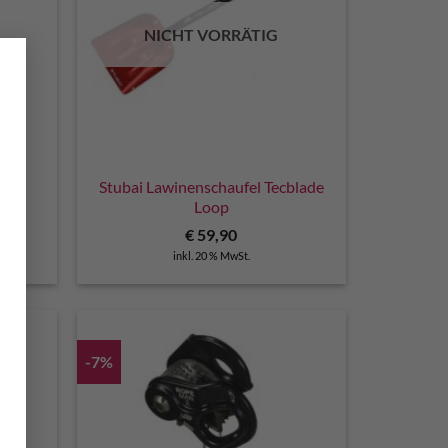
NICHT VORRÄTIG
×
Stubai Lawinenschaufel Tecblade
Loop
€
59,90
inkl. 20 % MwSt.
-7%