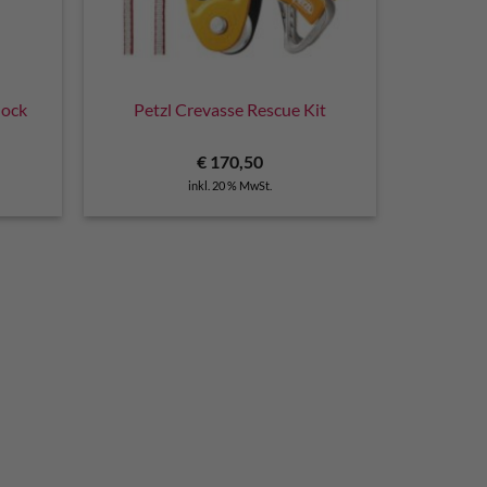
lock
Petzl Crevasse Rescue Kit
cher
ueller
€
170,50
is
inkl. 20 % MwSt.
1,00.