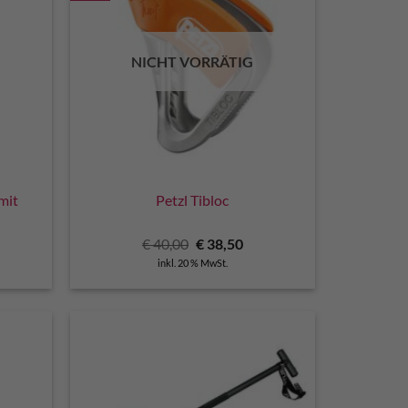
NICHT VORRÄTIG
mit
Petzl Tibloc
Ursprünglicher
Aktueller
€
40,00
€
38,50
Preis
Preis
inkl. 20 % MwSt.
war:
ist:
€ 40,00
€ 38,50.