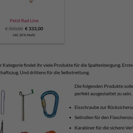
Petzl Rad Line
Ursprünglicher
Aktueller
€
350,00
€
333,00
Preis
Preis
inkl. 20 % MwSt.
war:
ist:
€ 350,00
€ 333,00.
r Kategorie findet ihr viele Produkte für die Spaltenbergung. Erste
aftszug. Und drittens für die Selbstrettung.
Die folgenden Produkte solle
perfekt ausgestattet zu sein.
Eisschraube zur Rücksicher
Seilrollen für den Flaschenzu
Karabiner für die sichere Ver