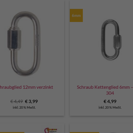
6mm
hraubglied 12mm verzinkt
Schraub Kettenglied 6mm –
304
Ursprünglicher
Aktueller
€
4,49
€
3,99
€
4,99
Preis
Preis
inkl. 20 % MwSt.
inkl. 20 % MwSt.
war:
ist:
€ 4,49
€ 3,99.