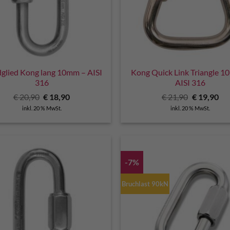
glied Kong lang 10mm – AISI
Kong Quick Link Triangle 
316
AISI 316
Ursprünglicher
Aktueller
Ursprüngli
Akt
€
20,90
€
18,90
€
21,90
€
19,90
Preis
Preis
Preis
Pre
inkl. 20 % MwSt.
inkl. 20 % MwSt.
war:
ist:
war:
ist:
€ 20,90
€ 18,90.
€ 21,90
€ 1
-7%
Bruchlast 90kN