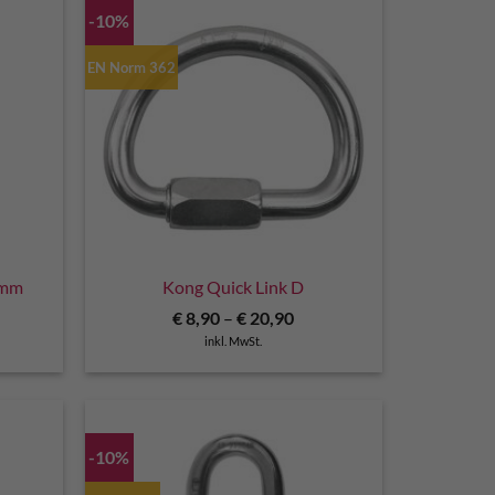
-10%
EN Norm 362
7mm
Kong Quick Link D
€
8,90
–
€
20,90
inkl. MwSt.
-10%