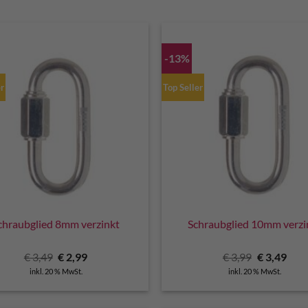
-13%
er
Top Seller
chraubglied 8mm verzinkt
Schraubglied 10mm verzi
Ursprünglicher
Aktueller
Ursprüngli
Aktu
€
3,49
€
2,99
€
3,99
€
3,49
Preis
Preis
Preis
Prei
inkl. 20 % MwSt.
inkl. 20 % MwSt.
war:
ist:
war:
ist:
€ 3,49
€ 2,99.
€ 3,99
€ 3,4