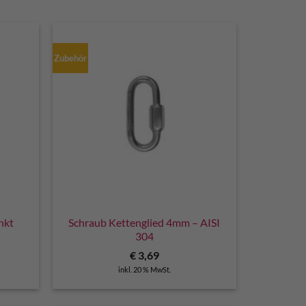
Zubehör
nkt
Schraub Kettenglied 4mm – AISI
304
cher
eller
€
3,69
s
inkl. 20 % MwSt.
9.