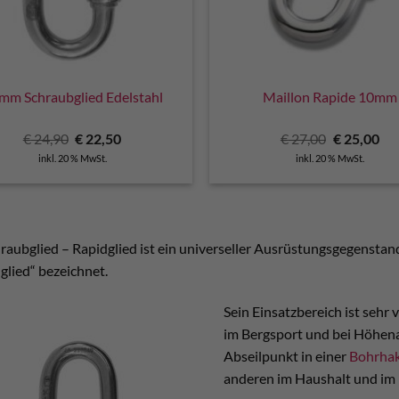
mm Schraubglied Edelstahl
Maillon Rapide 10mm
Ursprünglicher
Aktueller
Ursprüngli
Akt
€
24,90
€
22,50
€
27,00
€
25,00
Preis
Preis
Preis
Pre
inkl. 20 % MwSt.
inkl. 20 % MwSt.
war:
ist:
war:
ist:
€ 24,90
€ 22,50.
€ 27,00
€ 2
raubglied – Rapidglied ist ein universeller Ausrüstungsgegenstand
glied“ bezeichnet.
Sein Einsatzbereich ist sehr
im Bergsport und bei Höhena
Abseilpunkt in einer
Bohrhak
anderen im Haushalt und im