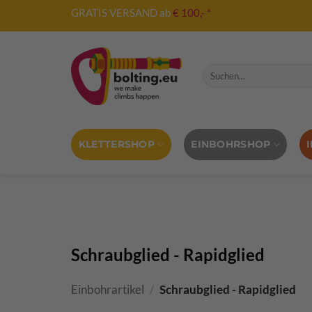
Zum
GRATIS VERSAND ab
€ 100,- *
Inhalt
springen
Suche nach:
KLETTERSHOP
EINBOHRSHOP
Schraubglied - Rapidglied
Einbohrartikel
/
Schraubglied - Rapidglied