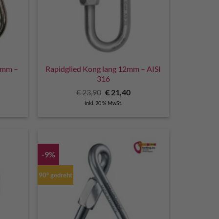
10mm –
Rapidglied Kong lang 12mm – AISI
316
cher
ueller
Ursprünglicher
Aktueller
€
23,90
€
21,40
is
Preis
Preis
inkl. 20 % MwSt.
war:
ist:
9,90.
€ 23,90
€ 21,40.
-9%
90° gedreht