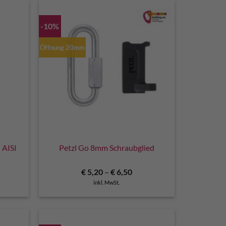
-10%
Öffnung 20mm
 AISI
Petzl Go 8mm Schraubglied
€
5,20
–
€
6,50
inkl. MwSt.