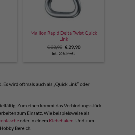
Maillon Rapid Delta Twist Quick
Link
cher
ueller
Ursprünglicher
Aktueller
€
32,90
€
29,90
is
Preis
Preis
inkl. 20 % MwSt.
war:
ist:
5,00.
€ 32,90
€ 29,90.
. Es wird oftmals auch als „Quick Link“ oder
 vielfältig. Zum einen kommt das Verbindungsstück
rbeiten zum Einsatz. Wie beispielsweise als
enlasche
oder in einem
Klebehaken
. Und zum
 Hobby Bereich.