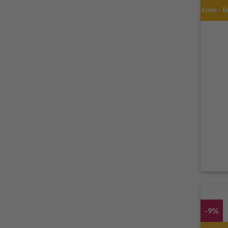
6mm - B
-9%