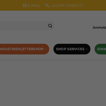
E-MAIL
+43 699 19083372
Anmelde
SHOP SERVICES
EIN
INDUSTRIEKLETTERSHOP