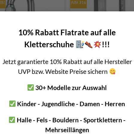
IS!
AISI 316
10% Rabatt Flatrate auf alle
Kletterschuhe
!!!
Jetzt garantierte 10% Rabatt auf alle Hersteller
idglied Edelstahl AISI 304 –
Rapidglied Kong lang 8mm –
8mm
316
UVP bzw. Website Preise sichern
Ursprünglicher
Aktueller
Ursprüngli
Akt
€
10,99
€
9,99
€
11,90
€
10,90
Preis
Preis
Preis
Pre
inkl. 20 % MwSt.
inkl. 20 % MwSt.
war:
ist:
war:
ist:
30+ Modelle zur Auswahl
€ 10,99
€ 9,99.
€ 11,90
€ 1
Kinder - Jugendliche - Damen - Herren
-9%
Halle - Fels - Bouldern - Sportklettern -
EN Norm 362
Mehrseillängen