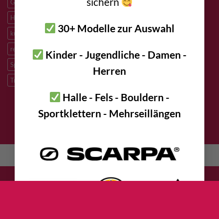
sichern
Granit
HCR
Heben Lasten
Hochtouren
Höhenarbeiten
Höhlenforschung
Höhlenrettung
Inox
Kevlar
Kletterhalle
30+ Modelle zur Auswahl
künstliche Kletterrouten
M8
M10
M12
Notfall
PLX
redundantes Arbeiten
Sandstein
Skitouren
Slacklining
Kinder - Jugendliche - Damen -
Speleologie
Sportklettern
Tibetan Bridge
Titan
Herren
Trad Klettern
verzinkter Stahl
Halle - Fels - Bouldern -
Sportklettern - Mehrseillängen
DATENSCHUTZ
IMPRESSUM
KONTAKT
AGB
Deutsch