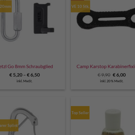
g 20mm
VE 10 Stk.
etzl Go 8mm Schraubglied
Camp Karstop Karabinerfix
Ursprüngli
Aktu
€
5,20
–
€
6,50
€
9,90
€
6,00
Preis
Prei
inkl. MwSt.
inkl. 20 % MwSt.
war:
ist:
€ 9,90
€ 6,0
Top Seller
arer Splint