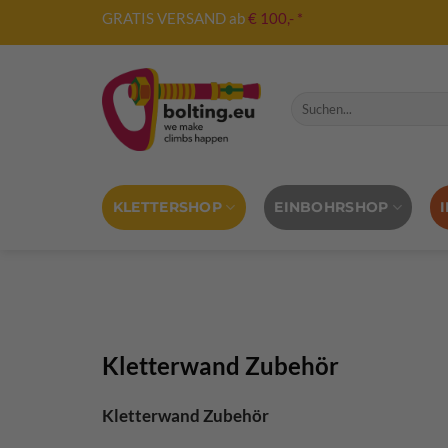
Zum
GRATIS VERSAND ab
€ 100,- *
Inhalt
springen
Suche nach:
KLETTERSHOP
EINBOHRSHOP
Kletterwand Zubehör
Kletterwand Zubehör