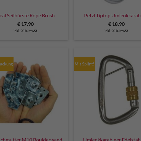
eal Seilbürste Rope Brush
Petzl Tiptop Umlenkkarab
€
17,90
€
18,90
inkl. 20 % MwSt.
inkl. 20 % MwSt.
Packung
Mit Splint!
schmutter M10 Boulderwand
Umlenkkarabiner Edelstahl