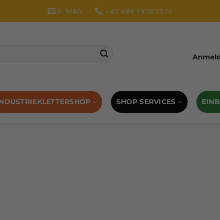
E-MAIL
+43 699 19083372
Anmelde
SHOP SERVICES
EIN
INDUSTRIEKLETTERSHOP