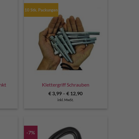
10 Stk. Packungen
nkt
Klettergriff Schrauben
cher
eller
€
3,99
–
€
12,90
s
inkl. MwSt.
9.
-7%