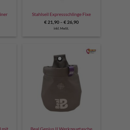
iner
Stahlseil Expressschlinge Fixe
€
21,90
–
€
26,90
inkl. MwSt.
 mit
Beal Genius II Werkzeugtasche