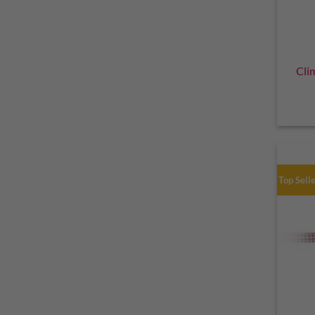
Cli
Top Sell