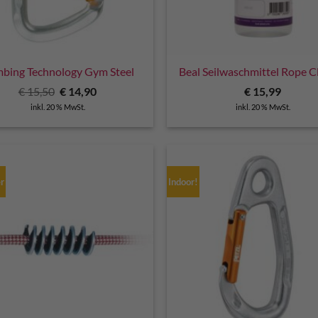
mbing Technology Gym Steel
Beal Seilwaschmittel Rope C
Ursprünglicher
Aktueller
€
15,50
€
14,90
€
15,99
Preis
Preis
inkl. 20 % MwSt.
inkl. 20 % MwSt.
war:
ist:
€ 15,50
€ 14,90.
er
Indoor!