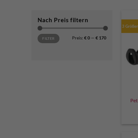
Nach Preis filtern
3 Größe
Min. Preis
Max. Preis
Preis:
€ 0
—
€ 170
FILTER
Pet