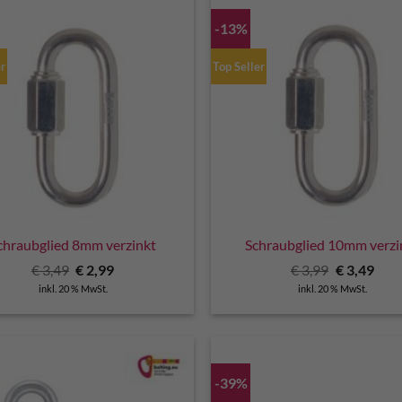
-13%
er
Top Seller
chraubglied 8mm verzinkt
Schraubglied 10mm verzi
Ursprünglicher
Aktueller
Ursprüngli
Aktu
€
3,49
€
2,99
€
3,99
€
3,49
Preis
Preis
Preis
Prei
inkl. 20 % MwSt.
inkl. 20 % MwSt.
war:
ist:
war:
ist:
€ 3,49
€ 2,99.
€ 3,99
€ 3,4
-39%