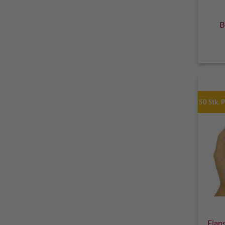
B
50 Stk. 
Flan