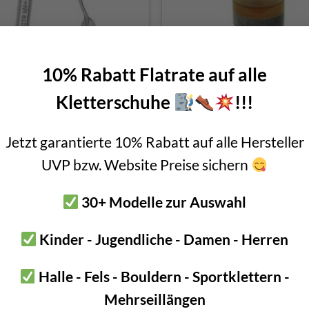
10% Rabatt Flatrate auf alle
Kletterschuhe
!!!
Singing Rock Artwall
Kong Kletterausrüstung Pfl
Jetzt garantierte 10% Rabatt auf alle Hersteller
Ursprünglicher
Aktueller
€
9,90
€
8,90
€
9,90
Preis
Preis
UVP bzw. Website Preise sichern
inkl. 20 % MwSt.
inkl. 20 % MwSt.
war:
ist:
€ 9,90
€ 8,90.
30+ Modelle zur Auswahl
-7%
Kinder - Jugendliche - Damen - Herren
s Edelstahl
Halle - Fels - Bouldern - Sportklettern -
Mehrseillängen