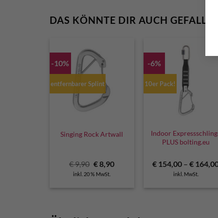
DAS KÖNNTE DIR AUCH GEFALLE
-10%
-6%
entfernbarer Splint
10er Pack!
Indoor Expressschling
Singing Rock Artwall
PLUS bolting.eu
Ursprünglicher
Aktueller
€
9,90
€
8,90
€
154,00
–
€
164,0
Preis
Preis
inkl. 20 % MwSt.
inkl. MwSt.
war:
ist:
€ 9,90
€ 8,90.