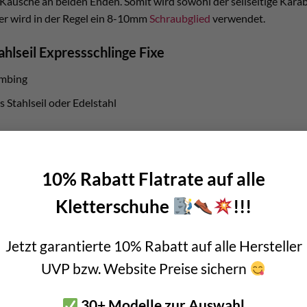
e Kausche an beiden Enden. Somit wird sowohl der seilseitige Karab
er wird in der Regel ein 8-10mm
Schraubglied
verwendet.
ahlseil Expressschlinge Fixe
imbing
s Stahlseil oder Edelstahl
amm
e
10% Rabatt Flatrate auf alle
Kletterschuhe
!!!
ingeschleifte Karabiner
Jetzt garantierte 10% Rabatt auf alle Hersteller
ie von fixen Expressschlingen ausgeht. Jene Karabiner die beim A
UVP bzw. Website Preise sichern
im Laufe der Zeit sehr gefährliche, scharfe Kanten entstehen.
30+ Modelle zur Auswahl
l Expressschlinge Fixe verbaut, müsst ihr regelmäßig die betreffe