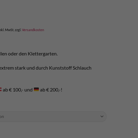
nkl. MwSt.
zzgl.
Versandkosten
llen oder den Klettergarten.
extrem stark und durch Kunststoff Schlauch
ab € 100,- und
ab € 200,-!
enge