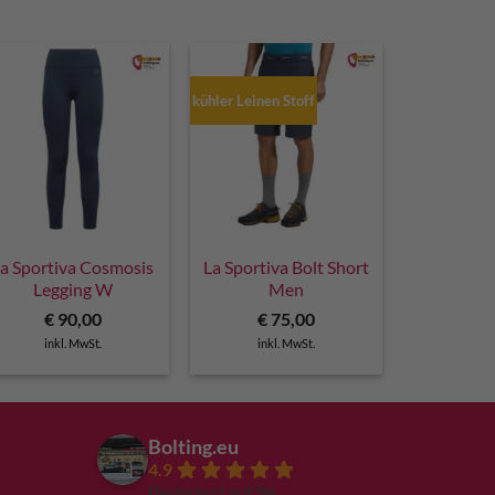
kühler Leinen Stoff
a Sportiva Cosmosis
La Sportiva Bolt Short
Legging W
Men
€
90,00
€
75,00
inkl. MwSt.
inkl. MwSt.
Bolting.eu
4.9
Basierend auf 94