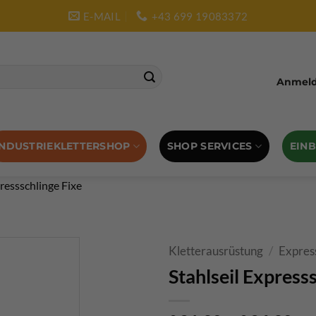
E-MAIL
+43 699 19083372
Anmelde
SHOP SERVICES
EIN
INDUSTRIEKLETTERSHOP
pressschlinge Fixe
Kletterausrüstung
/
Expres
Stahlseil Express