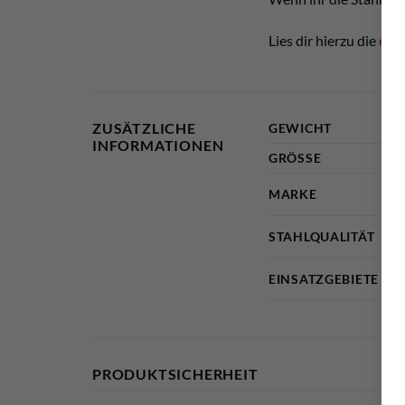
Lies dir hierzu die
ent
ZUSÄTZLICHE
GEWICHT
INFORMATIONEN
GRÖSSE
MARKE
STAHLQUALITÄT
EINSATZGEBIETE
PRODUKTSICHERHEIT