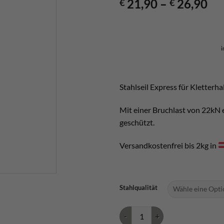
21,90
–
26,90
€
€
i
Stahlseil Express für Kletterha
Mit einer Bruchlast von 22kN 
geschützt.
Versandkostenfrei bis 2kg in
Stahlqualität
Stahlseil Expressschlinge Fixe M