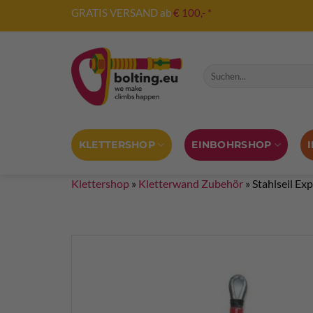
Zum
GRATIS VERSAND ab
€ 100,- *
Inhalt
springen
Suche nach:
KLETTERSHOP
EINBOHRSHOP
Klettershop
»
Kletterwand Zubehör
»
Stahlseil Ex