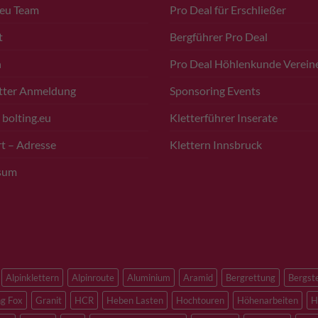
.eu Team
Pro Deal für Erschließer
t
Bergführer Pro Deal
n
Pro Deal Höhlenkunde Verein
tter Anmeldung
Sponsoring Events
 bolting.eu
Kletterführer Inserate
t – Adresse
Klettern Innsbruck
sum
Alpinklettern
Alpinroute
Aluminium
Aramid
Bergrettung
Bergst
ng Fox
Granit
HCR
Heben Lasten
Hochtouren
Höhenarbeiten
H