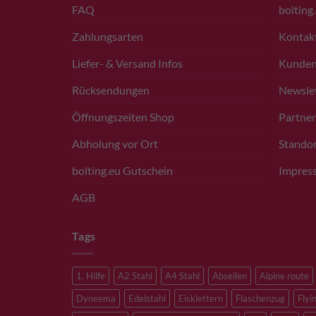
FAQ
bolting
Zahlungsarten
Kontak
Liefer- & Versand Infos
Kunde
Rücksendungen
Newsle
Öffnungszeiten Shop
Partner
Abholung vor Ort
Standor
bolting.eu Gutschein
Impres
AGB
Tags
1. Hilfe
A2 Stahl
A4 Stahl
Abseilen
Alpine route
Dyneema
Edelstahl
Eisklettern
Flaschenzug
Flyi