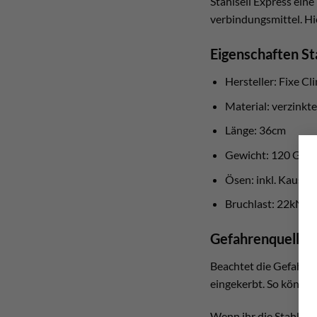
Stahlseil Express ein
verbindungsmittel. Hi
Eigenschaften St
Hersteller: Fixe Cl
Material: verzinkte
Länge: 36cm
Gewicht: 120 Gr
Ösen: inkl. Kausch
Bruchlast: 22kN
Gefahrenquelle e
Beachtet die Gefahr d
eingekerbt. So können 
Wenn ihr die Stahlsei