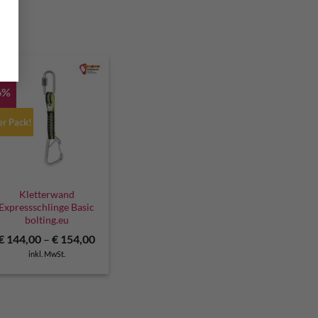
6%
er Pack!
Kletterwand
Expressschlinge Basic
bolting.eu
r
€
144,00
–
€
154,00
inkl. MwSt.