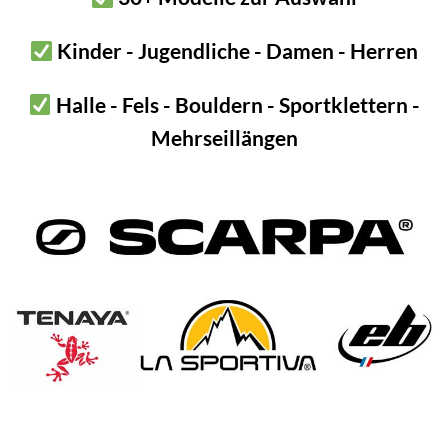
sprechende Sicherheitswarung des ÖAV
durch!
Kinder - Jugendliche - Damen - Herren
Halle - Fels - Bouldern - Sportklettern -
Mehrseillängen
n. a.
n. a.
Fixe Climbing
A2 Stahl / AISI 304(L), verzinkter Stahl
Höhenarbeiten, Klettergärten, Kletterhallen