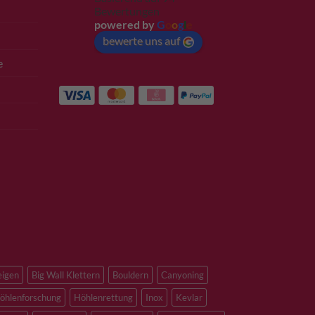
Bewertungen
powered by
G
o
o
g
l
e
bewerte uns auf
e
eigen
Big Wall Klettern
Bouldern
Canyoning
öhlenforschung
Höhlenrettung
Inox
Kevlar