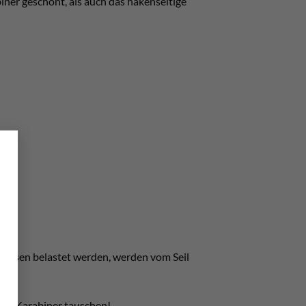
iner geschont, als auch das hakenseitige
×
blassen belastet werden, werden vom Seil
nden Karabiner tauschen!