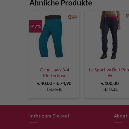
Ähnliche Produkte
-47%
Ocun Jaws 3/4
La Sportiva Bolt Pan
Kletterhose
W
€
40,00
–
€
74,90
€
100,00
inkl. MwSt.
inkl. MwSt.
Infos zum Einkauf
About