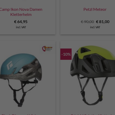
Camp Ikon Nova Damen
Petzl Meteor
Kletterhelm
Original
Cu
€
64,95
€
90,00
€
81,00
price
pri
incl. VAT
incl. VAT
was:
is:
€ 90,00.
€ 8
-10%