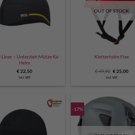
OUT OF STOCK
l Liner – Unterzieh Mütze für
Kletterhelm Fixe
Helm
Original
Cu
€
22,50
€
49,90
€
25,00
price
pri
incl. VAT
incl. VAT
was:
is:
€ 49,90.
€ 2
-17%