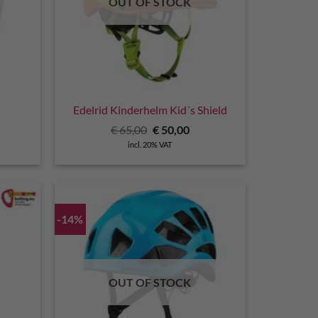
OUT OF STOCK
Edelrid Kinderhelm Kid´s Shield
rrent
Original
Current
€
65,00
€
50,00
ce
price
price
incl. 20% VAT
was:
is:
9,90.
€ 65,00.
€ 50,00.
-14%
OUT OF STOCK