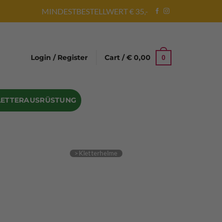
MINDESTBESTELLWERT € 35,-
Login / Register
Cart /
€
0,00
0
LETTERAUSRÜSTUNG
Abseilgeräte
Bandschlinge
Rock hammer
Geschenke für Kletterer
Climbing gloves
Kletterhelme
Kletter Trainingsbalken
Sicherungsgeräte
Seilsäcke
Seilrollen
 Eispickel – Eisgeräte
Eisschrauben
en
Steigeisen Ersatzteile – Zubehör
len
Skyhook Climbing