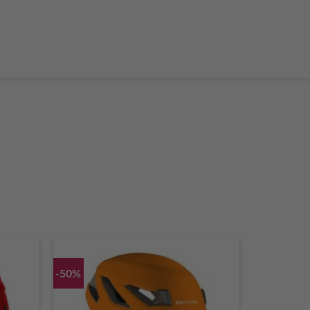
der Teleskop-Putzstöcke
Boulder accessories
Torque at expansion bolt
a climbing route
 and glue in bolt
What do expansion bolt think?
-50%