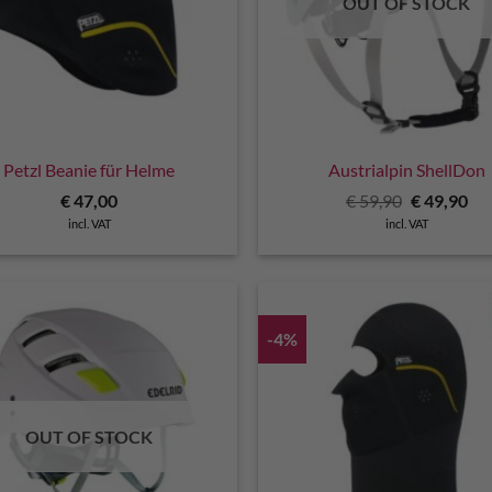
OUT OF STOCK
Petzl Beanie für Helme
Austrialpin ShellDon
Original
Cu
€
47,00
€
59,90
€
49,90
price
pri
incl. VAT
incl. VAT
was:
is:
€ 59,90.
€ 4
-4%
OUT OF STOCK