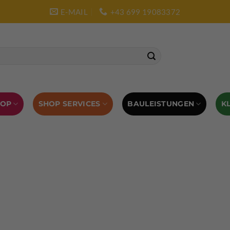
E-MAIL
+43 699 19083372
SHOP SERVICES
BAULEISTUNGEN
HOP
K
L AUSRÜSTUNG
BOULDERAUSRÜSTUNG
Abverkauf
Klettern
Chalkbag
Quickdraws
piton – Normal hook
 tool
Kletterführer
Kletterbekleidung
Klettergurte
tterschuhe
Kletterseil
Klettersteigsets
Klettertape
Reepschnur
Sicherungsbrillen
Selbstsicherungsschlinge
Eispickel
Eispickel Schutz
Hauen für Eisgeräte
Zubehör
ourengurte
LACD Biwaksack
Spaltenbergung
Steigeis
 hammer
Hand drill
Haulbag
Klemmkeile
Seilrol