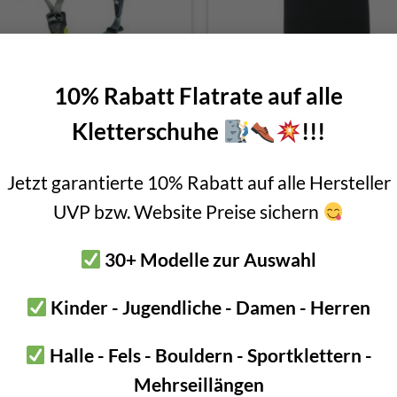
Edelrid Zodiac
Petzl Balaclava Sturmhaub
10% Rabatt Flatrate auf alle
Helme
Kletterschuhe
!!!
Original
Current
Original
Cu
€
60,00
€
50,00
€
58,50
€
56,00
price
price
price
pri
incl. VAT
incl. VAT
was:
is:
was:
is:
€ 60,00.
€ 50,00.
€ 58,50.
€ 5
Jetzt garantierte 10% Rabatt auf alle Hersteller
UVP bzw. Website Preise sichern
-9%
30+ Modelle zur Auswahl
Kinder - Jugendliche - Damen - Herren
OUT OF STOCK
Halle - Fels - Bouldern - Sportklettern -
Mehrseillängen