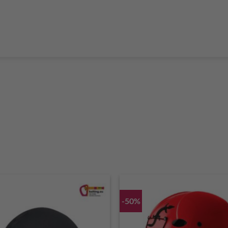
Boulderführer
Bouldermatten
Bouldertaschen
Boul
 Kurse & Buchung
Set up abseiling point
expansion bolt set
alvanic corrosion with expansion bolt
glue in bolt set
to bolt 
 up a climbing route with glue in bolt
Steel qualities at expansion bolt
-50%