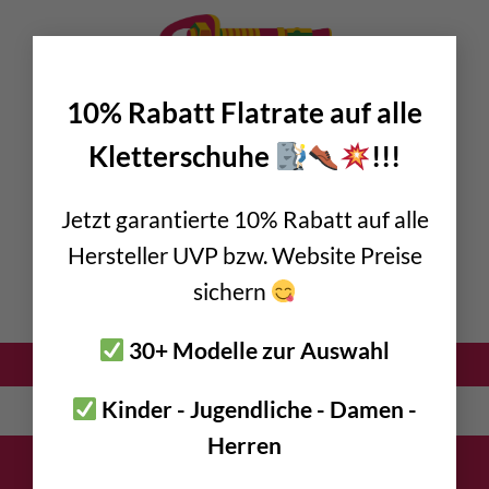
×
10% Rabatt Flatrate auf alle
Shopping Cart
Kletterschuhe
!!!
Your cart is currently empty.
Jetzt garantierte 10% Rabatt auf alle
RETURN TO SHOP
Hersteller UVP bzw. Website Preise
sichern
30+ Modelle zur Auswahl
Kinder - Jugendliche - Damen -
English
Deutsch
(
German
)
Herren