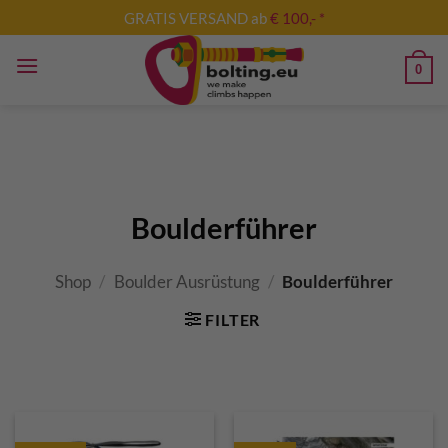
Skip
GRATIS VERSAND ab
€ 100,- *
to
content
0
Boulderführer
Shop
/
Boulder Ausrüstung
/
Boulderführer
FILTER