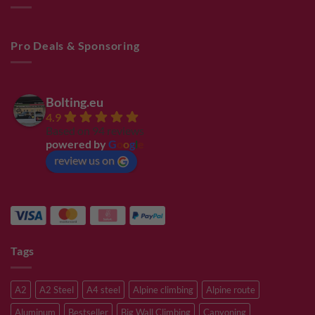
Pro Deals & Sponsoring
Bolting.eu
4.9
Based on 94 reviews
powered by
G
o
o
g
l
e
review us on
Tags
A2
A2 Steel
A4 steel
Alpine climbing
Alpine route
Aluminum
Bestseller
Big Wall Climbing
Canyoning