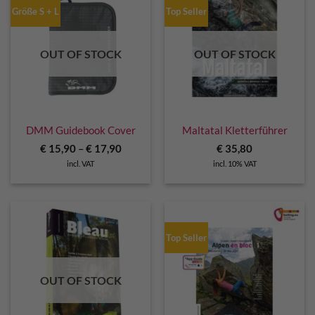
Größe S + L
Top Seller
OUT OF STOCK
OUT OF STOCK
DMM Guidebook Cover
Maltatal Kletterführer
€
15,90
–
€
17,90
€
35,80
incl. VAT
incl. 10% VAT
Top Seller
OUT OF STOCK