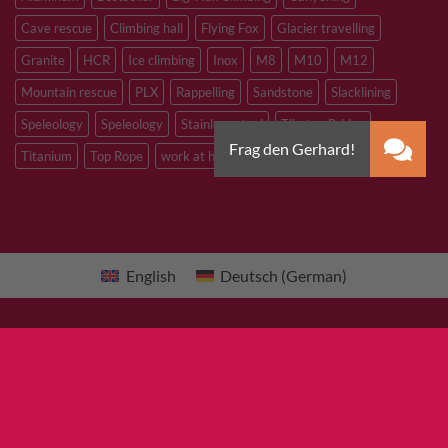
Cave rescue
Climbing hall
Flying Fox
Glacier travelling
Granite
HCR
Ice climbing
Inox
M8
M10
M12
Mountain rescue
PLX
Rappelling
Sandstone
Slacklining
Speleology
Speleology
Stainless steel
Tibetan Bridge
Titanium
Top Rope
work at heights
zinc plated steel
English
Deutsch
(
German
)