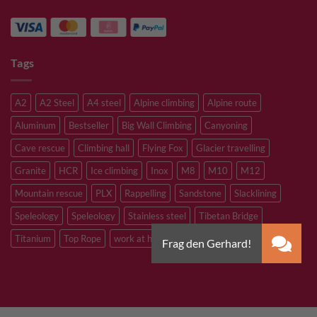
Tags
A2
A2 Steel
A4 steel
Alpine climbing
Alpine route
Aluminum
Bestseller
Big Wall Climbing
Canyoning
Cave rescue
Climbing hall
Flying Fox
Glacier travelling
Granite
HCR
Ice climbing
Inox
M8
M10
M12
Mountain rescue
PLX
Rappelling
Sandstone
Slacklining
Speleology
Speleology
Stainless steel
Tibetan Bridge
Titanium
Top Rope
work at heights
zinc plated steel