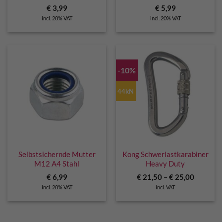
€
3,99
€
5,99
incl. 20% VAT
incl. 20% VAT
-10%
44kN
Selbstsichernde Mutter
Kong Schwerlastkarabiner
M12 A4 Stahl
Heavy Duty
€
6,99
€
21,50
–
€
25,00
incl. 20% VAT
incl. VAT