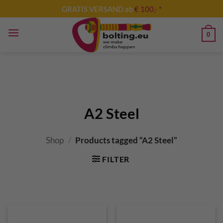
Skip
GRATIS VERSAND ab
€ 100,- *
to
content
0
A2 Steel
Shop
/
Products tagged “A2 Steel”
FILTER