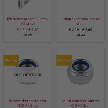
INOX bolt hanger – 3mm /
12mm expansion bolt A2
A2 steel
steel
Original
Current
€
2,50
€
2,30
€
2,39
–
€
2,69
price
price
incl. VAT
incl. VAT
was:
is:
€ 2,50.
€ 2,30.
10er Pack
10er Pack
OUT OF STOCK
Selbstsichernde Mutter
Selbstsichernde Mutter
M10 A2 Stahl
M12 A2 Stahl