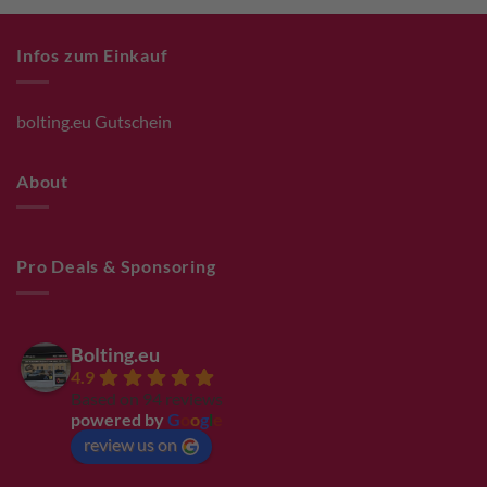
Infos zum Einkauf
bolting.eu Gutschein
About
Pro Deals & Sponsoring
Bolting.eu
4.9
Based on 94 reviews
powered by
G
o
o
g
l
e
review us on