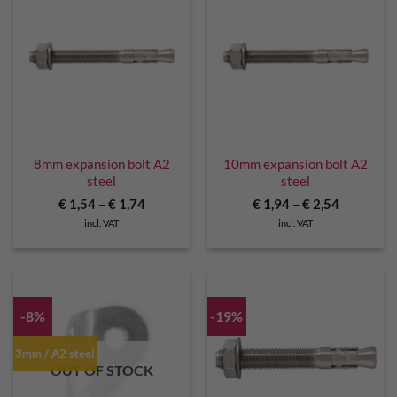
8mm expansion bolt A2
10mm expansion bolt A2
steel
steel
€
1,54
–
€
1,74
€
1,94
–
€
2,54
incl. VAT
incl. VAT
-8%
-19%
3mm / A2 steel
OUT OF STOCK