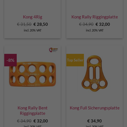
Kong 4Rig
Kong Rally Riggingplatte
Original
Current
Original
Current
€
31,50
€
28,50
€
34,90
€
32,00
price
price
price
price
incl. 20% VAT
incl. 20% VAT
was:
is:
was:
is:
€ 31,50.
€ 28,50.
€ 34,90.
€ 32,00.
-8%
Top Seller
Kong Rally Bent
Kong Full Sicherungsplatte
Riggingplatte
Original
Current
€
34,90
€
32,00
€
34,90
price
price
incl. 20% VAT
incl. 20% VAT