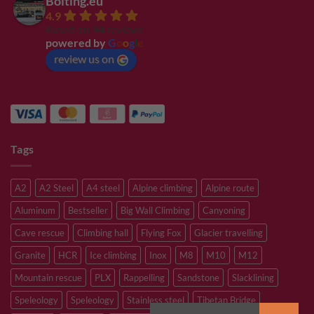
Bolting.eu
4.9
Based on 94 reviews
powered by
G
o
o
g
l
e
review us on
Tags
A2
A2 Steel
A4 steel
Alpine climbing
Alpine route
Aluminum
Bestseller
Big Wall Climbing
Canyoning
Cave rescue
Climbing hall
Flying Fox
Glacier travelling
Granite
HCR
Ice climbing
Inox
M8
M10
M12
Mountain rescue
PLX
Rappelling
Sandstone
Slacklining
Speleology
Speleology
Stainless steel
Tibetan Bridge