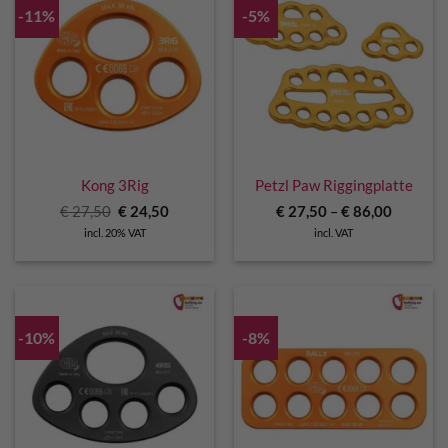
-11%
-5%
Kong 3Rig
Petzl Paw Riggingplatte
Original
Current
€
27,50
€
24,50
€
27,50
–
€
86,00
price
price
incl. 20% VAT
incl. VAT
was:
is:
€ 27,50.
€ 24,50.
-10%
-8%