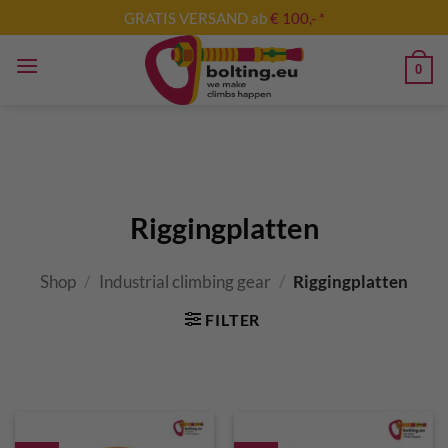
Skip
GRATIS VERSAND ab
€ 100,- *
to
content
0
Riggingplatten
Shop
/
Industrial climbing gear
/
Riggingplatten
FILTER