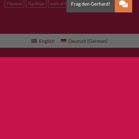
Titanium
Top Rope
work at heights
zinc plated steel
English
Deutsch
(
German
)
×
10% Rabatt Flatrate auf alle
Kletterschuhe
!!!