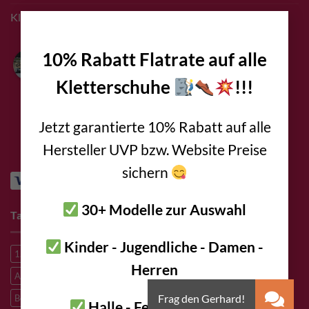
Klettern Innsbruck
×
Bolting.eu
10% Rabatt Flatrate auf alle
4.9
Kletterschuhe
!!!
Basierend auf 94
Bewertungen
powered by
G
o
o
g
l
e
Jetzt garantierte 10% Rabatt auf alle
bewerte uns auf
Hersteller UVP bzw. Website Preise
sichern
30+ Modelle zur Auswahl
Tags
Kinder - Jugendliche - Damen -
1. Hilfe
A2 Stahl
A4 Stahl
Abseilen
Alpine route
Herren
Alpinklettern
Alpinroute
Aluminium
Aramid
Bergrettung
Bergsteigen
Big Wall Klettern
Bouldern
Canyoning
Halle - Fels - Bouldern -