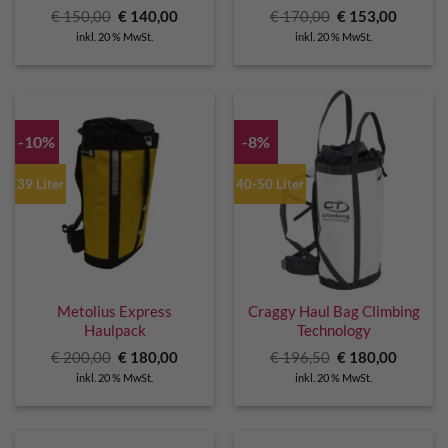
Ursprünglicher
Aktueller
Ursprünglicher
Aktuell
€
150,00
€
140,00
€
170,00
€
153,00
Preis
Preis
Preis
Preis
inkl. 20 % MwSt.
inkl. 20 % MwSt.
war:
ist:
war:
ist:
€ 150,00
€ 140,00.
€ 170,00
€ 153,0
-10%
-8%
39 Liter
40-50 Liter
Metolius Express
Craggy Haul Bag Climbing
Haulpack
Technology
Ursprünglicher
Aktueller
Ursprünglicher
Aktuell
€
200,00
€
180,00
€
196,50
€
180,00
Preis
Preis
Preis
Preis
inkl. 20 % MwSt.
inkl. 20 % MwSt.
war:
ist:
war:
ist:
€ 200,00
€ 180,00.
€ 196,50
€ 180,0