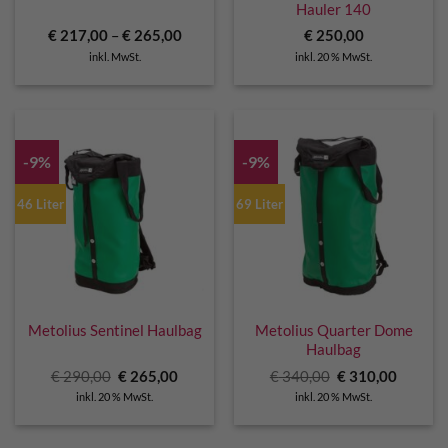
Hauler 140
€
217,00
–
€
265,00
€
250,00
inkl. MwSt.
inkl. 20 % MwSt.
-9%
-9%
46 Liter
69 Liter
Metolius Sentinel Haulbag
Metolius Quarter Dome
Haulbag
Ursprünglicher
Aktueller
Ursprünglicher
Aktuell
€
290,00
€
265,00
€
340,00
€
310,00
Preis
Preis
Preis
Preis
inkl. 20 % MwSt.
inkl. 20 % MwSt.
war:
ist:
war:
ist:
€ 290,00
€ 265,00.
€ 340,00
€ 310,0