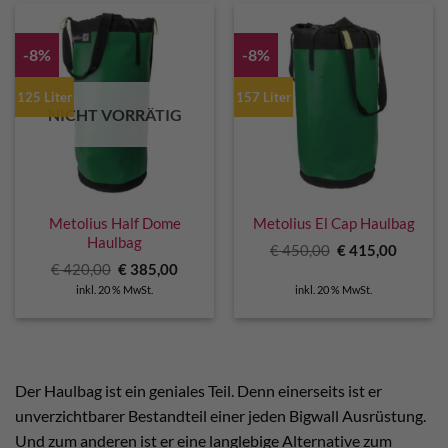
-8%
-8%
125 Liter
157 Liter
NICHT VORRÄTIG
Metolius Half Dome
Metolius El Cap Haulbag
Haulbag
Ursprünglicher
Aktuell
€
450,00
€
415,00
Preis
Preis
Ursprünglicher
Aktueller
€
420,00
€
385,00
war:
ist:
Preis
Preis
€ 450,00
€ 415,0
inkl. 20 % MwSt.
inkl. 20 % MwSt.
war:
ist:
€ 420,00
€ 385,00.
Der Haulbag ist ein geniales Teil. Denn einerseits ist er
unverzichtbarer Bestandteil einer jeden Bigwall Ausrüstung.
Und zum anderen ist er eine langlebige Alternative zum