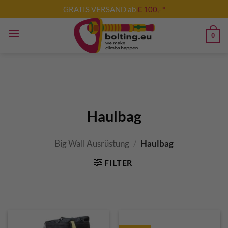
Zum
GRATIS VERSAND ab
€ 100,- *
Inhalt
springen
0
Haulbag
Big Wall Ausrüstung
/
Haulbag
FILTER