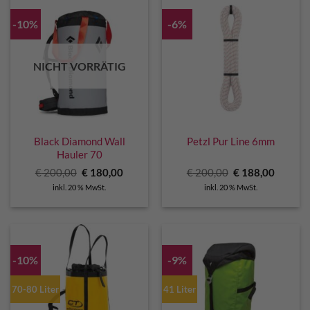
-10%
-6%
NICHT VORRÄTIG
Black Diamond Wall
Petzl Pur Line 6mm
Hauler 70
Ursprünglicher
Aktueller
Ursprünglicher
Aktuell
€
200,00
€
180,00
€
200,00
€
188,00
Preis
Preis
Preis
Preis
inkl. 20 % MwSt.
inkl. 20 % MwSt.
war:
ist:
war:
ist:
€ 200,00
€ 180,00.
€ 200,00
€ 188,0
-10%
-9%
70-80 Liter
41 Liter