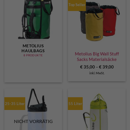
Top Seller
METOLIUS
HAULBAGS
Metolius Big Wall Stuff
8 PRODUKTE
Sacks Materialsäcke
€
35,00
–
€
39,00
inkl. MwSt.
25-35 Liter
55 Liter
NICHT VORRÄTIG