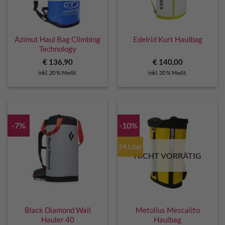
Azimut Haul Bag Climbing
Edelrid Kurt Haulbag
Technology
€
136,90
€
140,00
inkl. 20 % MwSt.
inkl. 20 % MwSt.
-7%
-10%
24 Liter
NICHT VORRÄTIG
Black Diamond Wall
Metolius Mescalito
Hauler 40
Haulbag