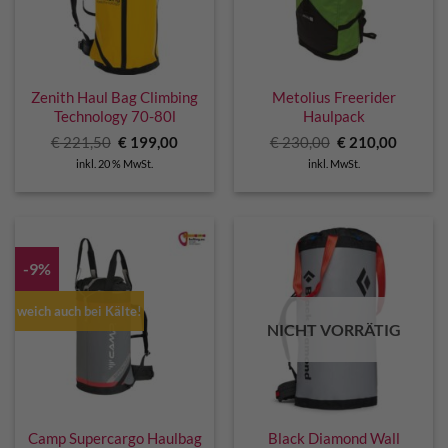
Zenith Haul Bag Climbing
Metolius Freerider
Technology 70-80l
Haulpack
Ursprünglicher
Aktueller
Ursprünglicher
Aktuell
€
221,50
€
199,00
€
230,00
€
210,00
Preis
Preis
Preis
Preis
inkl. 20 % MwSt.
inkl. MwSt.
war:
ist:
war:
ist:
€ 221,50
€ 199,00.
€ 230,00
€ 210,0
-9%
weich auch bei Kälte!
NICHT VORRÄTIG
Camp Supercargo Haulbag
Black Diamond Wall