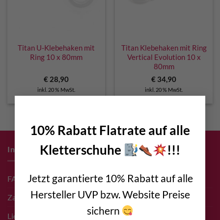
Titan U-Klebehaken mit
Titan Klebehaken mit Ring
Ring 10 x 80mm
Vertical Evolution 10 x
80mm
€
28,90
€
34,90
inkl. 20 % MwSt.
inkl. 20 % MwSt.
×
10% Rabatt Flatrate auf alle
Kletterschuhe
!!!
Infos zum Einkauf
Jetzt garantierte 10% Rabatt auf alle
FAQ
Hersteller UVP bzw. Website Preise
Zahlungsarten
sichern
Liefer- & Versand Infos