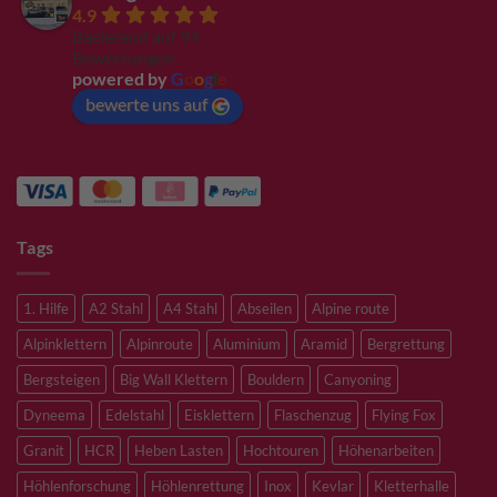
4.9
Basierend auf 94
Bewertungen
powered by
G
o
o
g
l
e
bewerte uns auf
Tags
1. Hilfe
A2 Stahl
A4 Stahl
Abseilen
Alpine route
Alpinklettern
Alpinroute
Aluminium
Aramid
Bergrettung
Bergsteigen
Big Wall Klettern
Bouldern
Canyoning
Dyneema
Edelstahl
Eisklettern
Flaschenzug
Flying Fox
Granit
HCR
Heben Lasten
Hochtouren
Höhenarbeiten
Höhlenforschung
Höhlenrettung
Inox
Kevlar
Kletterhalle