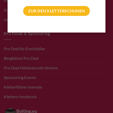
Partner bolting.eu
Standort – Adresse
ZUR DEN KLETTERSCHUHEN
Impressum
Pro Deals & Sponsoring
Pro Deal für Erschließer
Bergführer Pro Deal
Pro Deal Höhlenkunde Vereine
Sponsoring Events
Kletterführer Inserate
Klettern Innsbruck
Bolting.eu