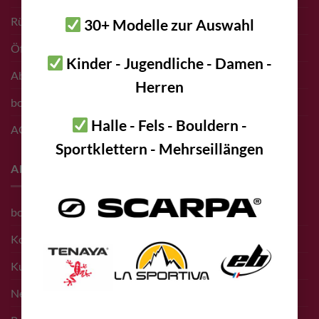
Rücksendungen
30+ Modelle zur Auswahl
Öffnungszeiten Shop
Kinder - Jugendliche - Damen -
Abholung vor Ort
Herren
bolting.eu Gutschein
Halle - Fels - Bouldern -
AGB
Sportklettern - Mehrseillängen
About
bolting.eu Team
Kontakt
Kunden
Newsletter Anmeldung