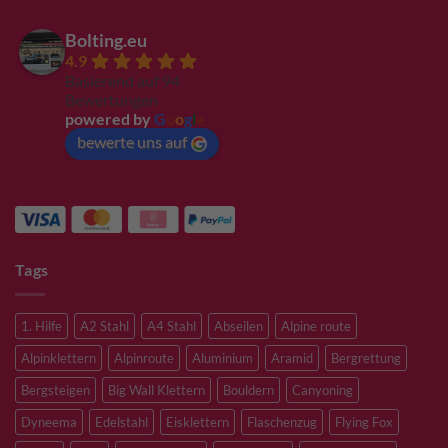
Bolting.eu
4.9
Basierend auf 94
Bewertungen
powered by
G
o
o
g
l
e
bewerte uns auf
Tags
1. Hilfe
A2 Stahl
A4 Stahl
Abseilen
Alpine route
Alpinklettern
Alpinroute
Aluminium
Aramid
Bergrettung
Bergsteigen
Big Wall Klettern
Bouldern
Canyoning
Dyneema
Edelstahl
Eisklettern
Flaschenzug
Flying Fox