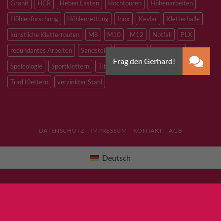
Granit
HCR
Heben Lasten
Hochtouren
Höhenarbeiten
Höhlenforschung
Höhlenrettung
Inox
Kevlar
Kletterhalle
künstliche Kletterrouten
M8
M10
M12
Notfall
PLX
redundantes Arbeiten
Sandstein
Skitouren
Slacklining
Speleologie
Sportklettern
Tibetan Bridge
Titan
Trad Klettern
verzinkter Stahl
DATENSCHUTZ
IMPRESSUM
KONTAKT
AGB
Deutsch