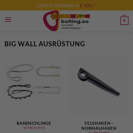
Zum
GRATIS VERSAND ab
€ 100,- *
Inhalt
springen
0
BIG WALL AUSRÜSTUNG
BANDSCHLINGE
FELSHAKEN -
NORMALHAKEN
40 PRODUKTE
55 PRODUKTE