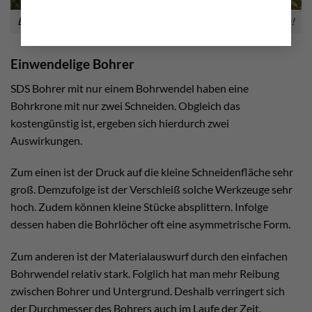
Bolting.eu bietet eine große Auswahl an passenden Produkten!
Einwendelige Bohrer
SDS Bohrer mit nur einem Bohrwendel haben eine
Bohrkrone mit nur zwei Schneiden. Obgleich das
kostengünstig ist, ergeben sich hierdurch zwei
Auswirkungen.
Zum einen ist der Druck auf die kleine Schneidenfläche sehr
groß. Demzufolge ist der Verschleiß solche Werkzeuge sehr
hoch. Zudem können kleine Stücke absplittern. Infolge
dessen haben die Bohrlöcher oft eine asymmetrische Form.
Zum anderen ist der Materialauswurf durch den einfachen
Bohrwendel relativ stark. Folglich hat man mehr Reibung
zwischen Bohrer und Untergrund. Deshalb verringert sich
der Durchmesser des Bohrers auch im Laufe der Zeit.