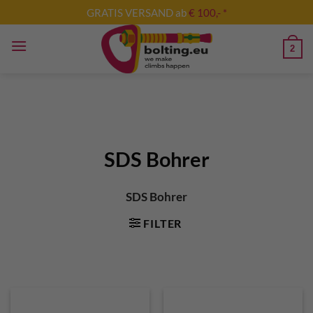
Zum
GRATIS VERSAND ab
€ 100,- *
Inhalt
springen
2
SDS Bohrer
SDS Bohrer
FILTER