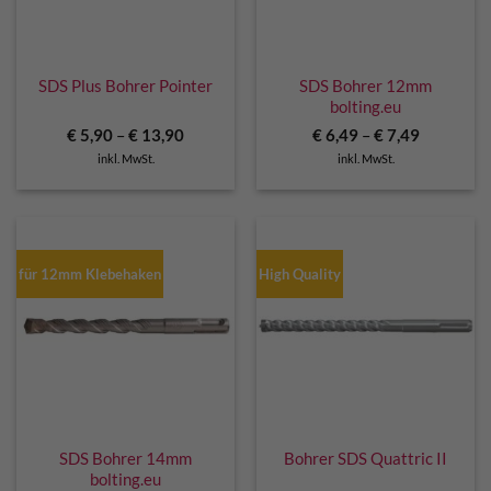
SDS Plus Bohrer Pointer
SDS Bohrer 12mm
bolting.eu
€
5,90
–
€
13,90
€
6,49
–
€
7,49
inkl. MwSt.
inkl. MwSt.
für 12mm Klebehaken
High Quality
SDS Bohrer 14mm
Bohrer SDS Quattric II
bolting.eu