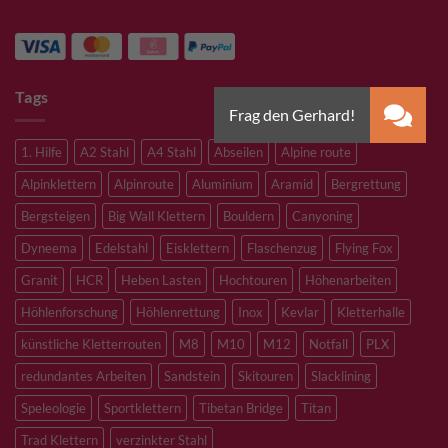
Tags
1. Hilfe
A2 Stahl
A4 Stahl
Abseilen
Alpine route
Alpinklettern
Alpinroute
Aluminium
Aramid
Bergrettung
Bergsteigen
Big Wall Klettern
Bouldern
Canyoning
Dyneema
Edelstahl
Eisklettern
Flaschenzug
Flying Fox
Granit
HCR
Heben Lasten
Hochtouren
Höhenarbeiten
Höhlenforschung
Höhlenrettung
Inox
Kevlar
Kletterhalle
künstliche Kletterrouten
M8
M10
M12
Notfall
PLX
redundantes Arbeiten
Sandstein
Skitouren
Slacklining
Speleologie
Sportklettern
Tibetan Bridge
Titan
Trad Klettern
verzinkter Stahl