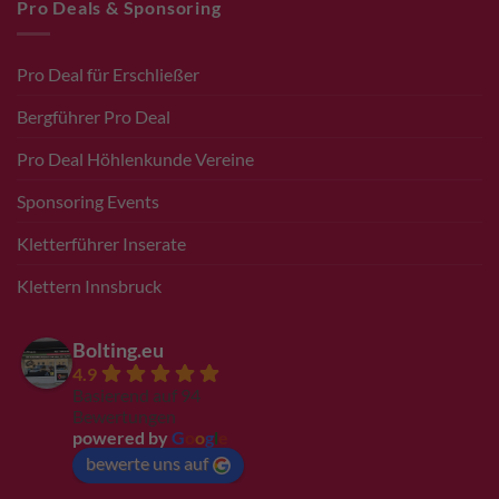
Pro Deals & Sponsoring
Pro Deal für Erschließer
Bergführer Pro Deal
Pro Deal Höhlenkunde Vereine
Sponsoring Events
Kletterführer Inserate
Klettern Innsbruck
Bolting.eu
4.9
Basierend auf 94
Bewertungen
powered by
G
o
o
g
l
e
bewerte uns auf