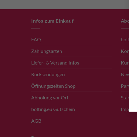
Infos zum Einkauf
About
FAQ
bolting
Zahlungsarten
Kontak
Liefer- & Versand Infos
Kunde
Rücksendungen
Newsle
Öffnungszeiten Shop
Partner
Abholung vor Ort
Standor
bolting.eu Gutschein
Impres
AGB