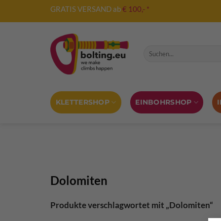
Zum
GRATIS VERSAND ab
€ 100,- *
Inhalt
springen
Suche nach:
KLETTERSHOP
EINBOHRSHOP
Dolomiten
Produkte verschlagwortet mit „Dolomiten“