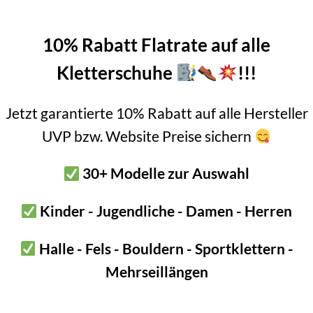
10% Rabatt Flatrate auf alle
Kletterschuhe
!!!
hl - Top Seller
Jetzt garantierte 10% Rabatt auf alle Hersteller
UVP bzw. Website Preise sichern
30+ Modelle zur Auswahl
Kinder - Jugendliche - Damen - Herren
ai Weichmetallhaken 50mm-
70mm-90mm
Halle - Fels - Bouldern - Sportklettern -
€
15,50
–
€
16,50
Mehrseillängen
inkl. MwSt.