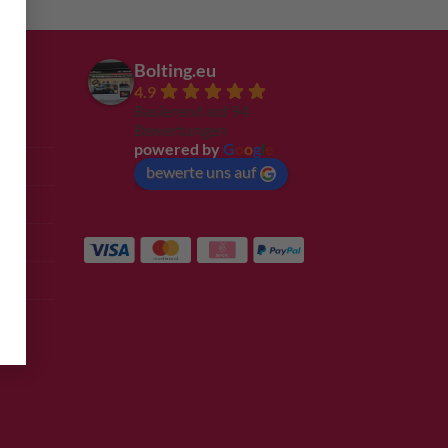
Bolting.eu
4.9
Basierend auf 94
Bewertungen
powered by
G
o
o
g
l
e
bewerte uns auf
e