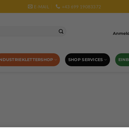
E-MAIL
+43 699 19083372
Anmelde
SHOP SERVICES
EIN
INDUSTRIEKLETTERSHOP