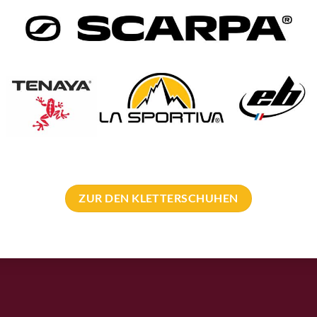
Pro Deals & Sponsoring
.eu Team
Pro Deal für Erschließer
t
Bergführer Pro Deal
n
Pro Deal Höhlenkunde Verein
tter Anmeldung
Sponsoring Events
ZUR DEN KLETTERSCHUHEN
 bolting.eu
Kletterführer Inserate
t – Adresse
Klettern Innsbruck
sum