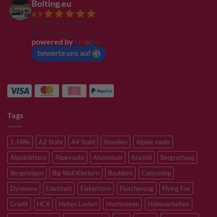
Bolting.eu
4.9
Basierend auf 94
Bewertungen
powered by
G
o
o
g
l
e
bewerte uns auf
Tags
1. Hilfe
A2 Stahl
A4 Stahl
Abseilen
Alpine route
Alpinklettern
Alpinroute
Aluminium
Aramid
Bergrettung
Bergsteigen
Big Wall Klettern
Bouldern
Canyoning
Dyneema
Edelstahl
Eisklettern
Flaschenzug
Flying Fox
Granit
HCR
Heben Lasten
Hochtouren
Höhenarbeiten