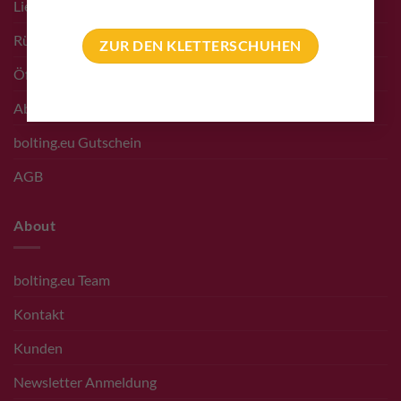
Liefer- & Versand Infos
Rücksendungen
ZUR DEN KLETTERSCHUHEN
Öffnungszeiten Shop
Abholung vor Ort
bolting.eu Gutschein
AGB
About
bolting.eu Team
Kontakt
Kunden
Newsletter Anmeldung