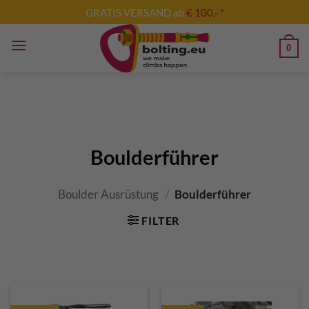
Zum
GRATIS VERSAND ab
€ 100,- *
Inhalt
springen
0
Boulderführer
Boulder Ausrüstung
/
Boulderführer
FILTER