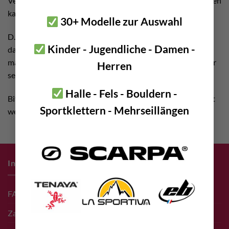
Verständnis, dass dies nicht von heute auf morgen geschehen
kann.
30+ Modelle zur Auswahl
D.h. wir starten einmal mit ein paar Klassikern und wollen
Kinder - Jugendliche - Damen -
dann das Sortiment Stück für Stück erweitern. Den Beginn
macht einmal der Maltatal Kletterführer. Denn dort sind wir
Herren
selber die Autoren!
Halle - Fels - Bouldern -
Bitte um etwas Geduld, bis die nächsten Bücher eingepflegt
Sportklettern - Mehrseillängen
werden, danke!
Infos zum Einkauf
FAQ
Zahlungsarten