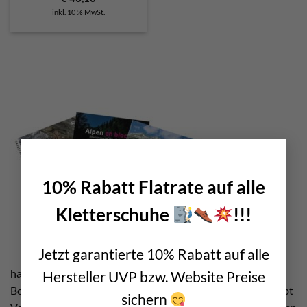
inkl. 10 % MwSt.
×
Bei bolting.eu
10% Rabatt Flatrate auf alle
Kletterschuhe
!!!
Jetzt garantierte 10% Rabatt auf alle
haben wir uns eine ordentliche Auswahl beim Thema
Hersteller UVP bzw. Website Preise
Boulderführer bzw. Boulder Topos als Ziel gesetzt. Bitte habt
sichern