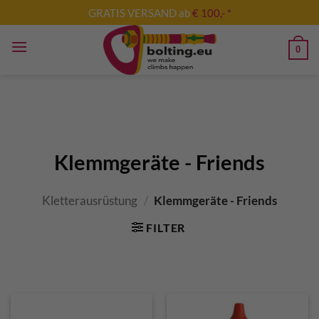
Zum
GRATIS VERSAND ab
€ 100,- *
Inhalt
springen
0
Klemmgeräte - Friends
Kletterausrüstung
/
Klemmgeräte - Friends
FILTER