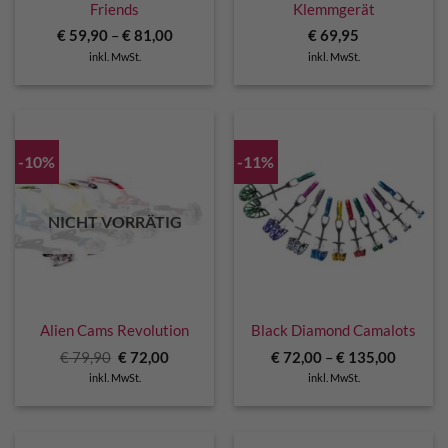
Friends
Klemmgerät
€
59,90
–
€
81,00
€
69,95
inkl. MwSt.
inkl. MwSt.
-10%
-11%
NICHT VORRÄTIG
Alien Cams Revolution
Black Diamond Camalots
Ursprünglicher
Aktueller
€
79,90
€
72,00
€
72,00
–
€
135,00
Preis
Preis
inkl. MwSt.
inkl. MwSt.
war:
ist:
€ 79,90
€ 72,00.