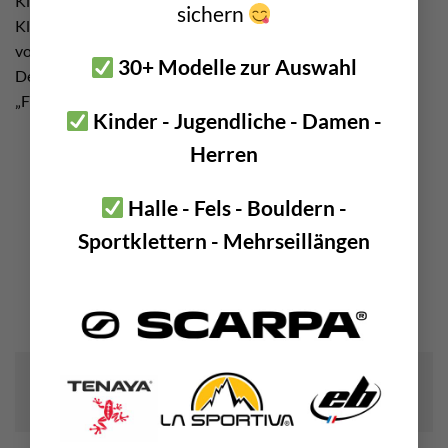
Klemmgeräten des russischen Kletterers hatte die
sichern
Kletterlegende aber ein ernstes Problem. Niemand durfte
von seiner Erfindung erfahren! Deshalb benutzte er einen
30+ Modelle zur Auswahl
Decknamen für seine Innovation. Er ging einfach mit seinen
„Friends“ klettern.
Kinder - Jugendliche - Damen -
Herren
Halle - Fels - Bouldern -
Sportklettern - Mehrseillängen
Das Bild zeigt einen der ersten in Serie produzierten Wild
Country Classic Friends; Bildquelle: Wikipedia – Jarek-
Tuszyński