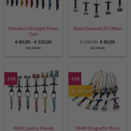
Metolius Ultralight Power
Black Diamond Z4 Offset
Cam
Ursprünglicher
Aktuelle
€
80,00
–
€
320,00
€
100,00
€
80,00
Preis
Preis
inkl. MwSt.
inkl. MwSt.
war:
ist:
€ 100,00
€ 80,00.
-11%
-11%
7,8 - 22,5mm
Wild Country Friends
DMM Dragonfly Micro