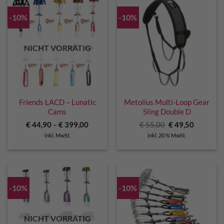
-10%
-10%
NICHT VORRÄTIG
Friends LACD – Lunatic
Metolius Multi-Loop Gear
Cams
Sling Double D
Ursprünglicher
Aktuelle
€
44,90
–
€
399,00
€
55,00
€
49,50
Preis
Preis
inkl. MwSt.
inkl. 20 % MwSt.
war:
ist:
€ 55,00
€ 49,50.
-10%
-10%
NICHT VORRÄTIG