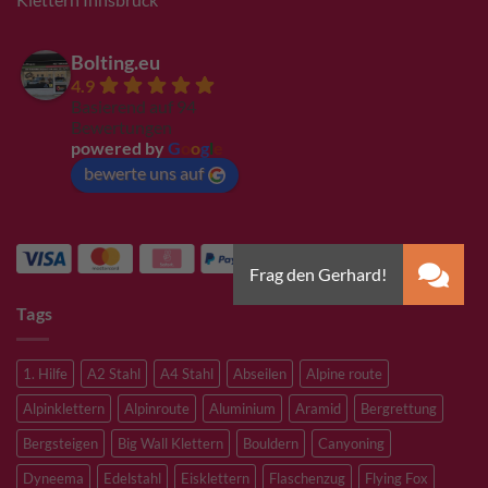
Bolting.eu
4.9
Basierend auf 94
Bewertungen
powered by
G
o
o
g
l
e
bewerte uns auf
Tags
1. Hilfe
A2 Stahl
A4 Stahl
Abseilen
Alpine route
Alpinklettern
Alpinroute
Aluminium
Aramid
Bergrettung
Bergsteigen
Big Wall Klettern
Bouldern
Canyoning
Dyneema
Edelstahl
Eisklettern
Flaschenzug
Flying Fox