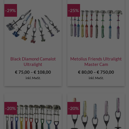
-29%
-25%
Black Diamond Camalot
Metolius Friends Ultralight
Ultralight
Master Cam
€
75,00
–
€
108,00
€
80,00
–
€
750,00
inkl. MwSt.
inkl. MwSt.
-20%
-20%