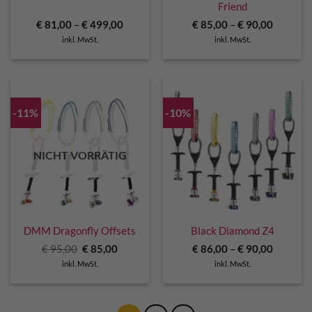
Friend
€
81,00
–
€
499,00
€
85,00
–
€
90,00
inkl. MwSt.
inkl. MwSt.
-11%
-10%
NICHT VORRÄTIG
DMM Dragonfly Offsets
Black Diamond Z4
Ursprünglicher
Aktueller
€
95,00
€
85,00
€
86,00
–
€
90,00
Preis
Preis
inkl. MwSt.
inkl. MwSt.
war:
ist:
€ 95,00
€ 85,00.