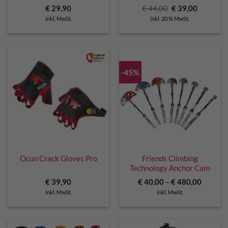
Ursprünglicher
Aktuelle
€
29,90
€
44,00
€
39,00
Preis
Preis
inkl. MwSt.
inkl. 20 % MwSt.
war:
ist:
€ 44,00
€ 39,00.
-45%
Ocun Crack Gloves Pro
Friends Climbing
Technology Anchor Cam
€
39,90
€
40,00
–
€
480,00
inkl. MwSt.
inkl. MwSt.