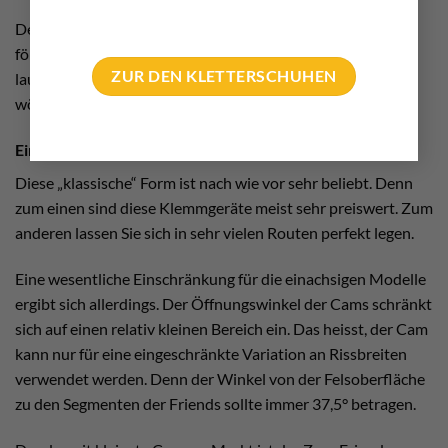
Der deutsche Name ist ebenfalls leicht erklärt. Denn die
förmliche englische Bezeichnung für das Sicherungsmittel
ZUR DEN KLETTERSCHUHEN
lautet auch „camming device“. Deshalb sind sie bei uns
wörtlich übersetzt als „Klemmgeräte“ bekannt.
Einachsige Friends
Diese „klassische“ Form ist nach wie vor sehr beliebt. Denn
zum einen sind diese Klemmgeräte meist sehr preiswert. Zum
anderen lassen Sie sich in sehr vielen Routen perfekt legen.
Eine wesentliche Einschränkung für die einachsigen Modelle
ergibt sich allerdings. Der Öffnungswinkel der Cams schränkt
sich auf einen relativ kleinen Bereich ein. Das heisst, der Cam
kann nur für eine eingeschränkte Variation an Rissbreiten
verwendet werden. Denn der Winkel von der Felsoberfläche
zu den Segmenten der Friends sollte immer 37,5° betragen.