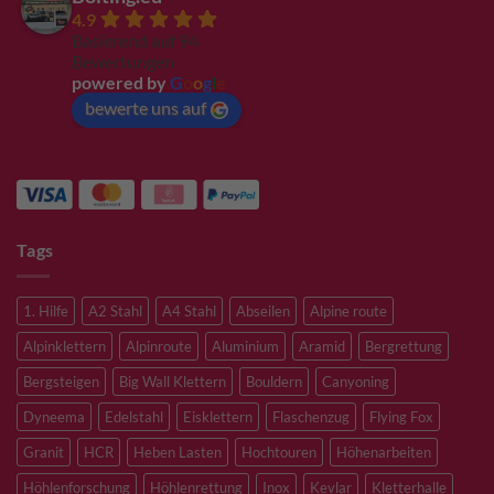
4.9
Basierend auf 94
Bewertungen
powered by
G
o
o
g
l
e
bewerte uns auf
Tags
1. Hilfe
A2 Stahl
A4 Stahl
Abseilen
Alpine route
Alpinklettern
Alpinroute
Aluminium
Aramid
Bergrettung
Bergsteigen
Big Wall Klettern
Bouldern
Canyoning
Dyneema
Edelstahl
Eisklettern
Flaschenzug
Flying Fox
Granit
HCR
Heben Lasten
Hochtouren
Höhenarbeiten
Höhlenforschung
Höhlenrettung
Inox
Kevlar
Kletterhalle