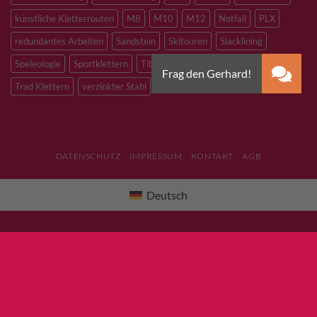
künstliche Kletterrouten
M8
M10
M12
Notfall
PLX
redundantes Arbeiten
Sandstein
Skitouren
Slacklining
Speleologie
Sportklettern
Tibetan Bridge
Titan
Trad Klettern
verzinkter Stahl
DATENSCHUTZ
IMPRESSUM
KONTAKT
AGB
Deutsch