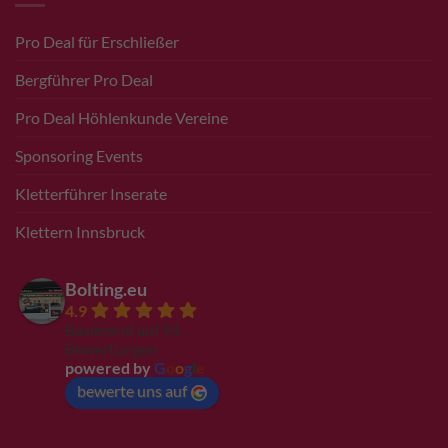
Pro Deal für Erschließer
Bergführer Pro Deal
Pro Deal Höhlenkunde Vereine
Sponsoring Events
Kletterführer Inserate
Klettern Innsbruck
Bolting.eu
4.9
Basierend auf 94
Bewertungen
powered by
G
o
o
g
l
e
bewerte uns auf