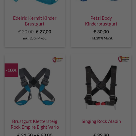
Edelrid Kermit Kinder
Petzl Body
Brustgurt
Kinderbrustgurt
Ursprünglicher
Aktueller
€
30,00
€
27,00
€
30,00
Preis
Preis
inkl. 20 % MwSt.
inkl. 20 % MwSt.
war:
ist:
€ 30,00
€ 27,00.
-10%
Brustgurt Klettersteig
Singing Rock Aladin
Rock Empire Eight Vario
€
31,50
–
€
63,00
€
39,90