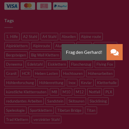
Tags
1. Hilfe
A2 Stahl
A4 Stahl
Abseilen
Alpine route
Alpinklettern
Alpinroute
Aluminium
Aramid
Bergrettung
Bergsteigen
Big Wall Klettern
Bouldern
Canyoning
Dyneema
Edelstahl
Eisklettern
Flaschenzug
Flying Fox
Granit
HCR
Heben Lasten
Hochtouren
Höhenarbeiten
Höhlenforschung
Höhlenrettung
Inox
Kevlar
Kletterhalle
künstliche Kletterrouten
M8
M10
M12
Notfall
PLX
redundantes Arbeiten
Sandstein
Skitouren
Slacklining
Speleologie
Sportklettern
Tibetan Bridge
Titan
Trad Klettern
verzinkter Stahl