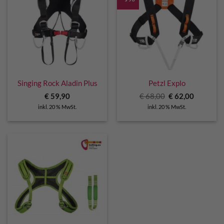
Singing Rock Aladin Plus
Petzl Explo
Ursprünglicher
Aktuelle
€
59,90
€
68,00
€
62,00
Preis
Preis
inkl. 20 % MwSt.
inkl. 20 % MwSt.
war:
ist:
€ 68,00
€ 62,00.