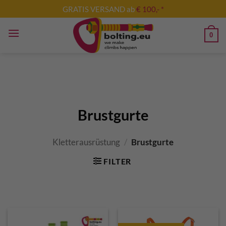
Zum
GRATIS VERSAND ab
€ 100,- *
Inhalt
springen
0
Brustgurte
Kletterausrüstung
/
Brustgurte
FILTER