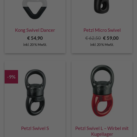
Kong Swivel Dancer
Petzl Micro Swivel
Ursprünglicher
Aktuelle
€
54,90
€
62,50
€
59,00
Preis
Preis
inkl. 20 % MwSt.
inkl. 20 % MwSt.
war:
ist:
€ 62,50
€ 59,00.
-9%
Petzl Swivel S
Petzl Swivel L – Wirbel mit
Kugellager