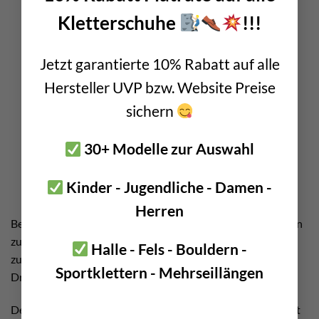
Kletterschuhe
!!!
Jetzt garantierte 10% Rabatt auf alle
Hersteller UVP bzw. Website Preise
sichern
30+ Modelle zur Auswahl
Kinder - Jugendliche - Damen -
Herren
Bei uns findest du eine klasse Auswahl an Swivel. Sie werden
zum einen auch als Wirbel Drehgelenke bezeichnet. Oder
Halle - Fels - Bouldern -
zum anderen einfach in umgekehrter Wortstellung.
Sportklettern - Mehrseillängen
Drehwirbelgelenke.
Derzeit haben wir zu dieser Produkt Kategorie den Content