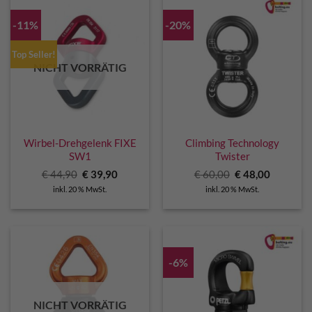
-11%
-20%
Top Seller!
NICHT VORRÄTIG
Wirbel-Drehgelenk FIXE
Climbing Technology
SW1
Twister
Ursprünglicher
Aktueller
Ursprünglicher
Aktuelle
€
44,90
€
39,90
€
60,00
€
48,00
Preis
Preis
Preis
Preis
inkl. 20 % MwSt.
inkl. 20 % MwSt.
war:
ist:
war:
ist:
€ 44,90
€ 39,90.
€ 60,00
€ 48,00.
-6%
NICHT VORRÄTIG