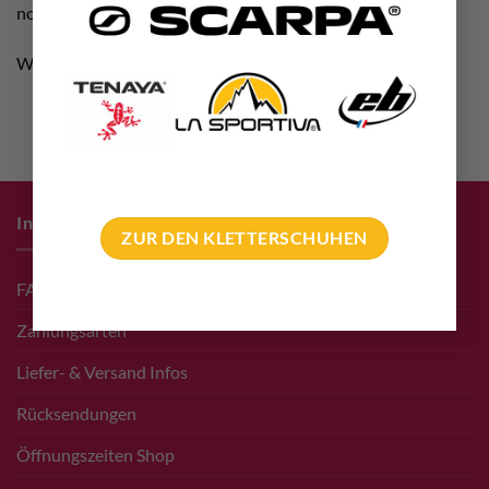
noch in Arbeit.
Wir bitten Euch um Verständnis!
Infos zum Einkauf
ZUR DEN KLETTERSCHUHEN
FAQ
Zahlungsarten
Liefer- & Versand Infos
Rücksendungen
Öffnungszeiten Shop