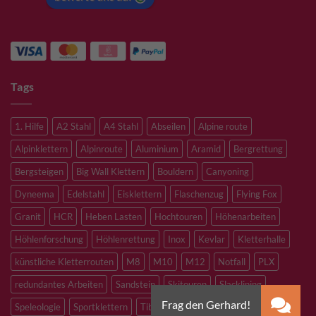
Tags
1. Hilfe
A2 Stahl
A4 Stahl
Abseilen
Alpine route
Alpinklettern
Alpinroute
Aluminium
Aramid
Bergrettung
Bergsteigen
Big Wall Klettern
Bouldern
Canyoning
Dyneema
Edelstahl
Eisklettern
Flaschenzug
Flying Fox
Granit
HCR
Heben Lasten
Hochtouren
Höhenarbeiten
Höhlenforschung
Höhlenrettung
Inox
Kevlar
Kletterhalle
künstliche Kletterrouten
M8
M10
M12
Notfall
PLX
redundantes Arbeiten
Sandstein
Skitouren
Slacklining
Speleologie
Sportklettern
Tibetan Bridge
Titan