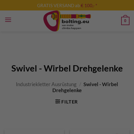
Zum
GRATIS VERSAND ab
€ 100,- *
Inhalt
springen
0
Swivel - Wirbel Drehgelenke
Industriekletter Ausrüstung
/
Swivel - Wirbel
Drehgelenke
FILTER