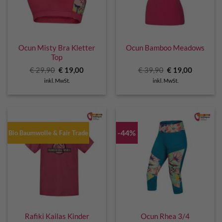
Ocun Misty Bra Kletter
Ocun Bamboo Meadows
Top
Ursprünglicher
Aktueller
Ursprünglicher
Aktuelle
€
29,90
€
19,00
€
39,90
€
19,00
Preis
Preis
Preis
Preis
inkl. MwSt.
inkl. MwSt.
war:
ist:
war:
ist:
€ 29,90
€ 19,00.
€ 39,90
€ 19,00.
-44%
Bio Baumwolle & Fair Trade
Rafiki Kailas Kinder
Ocun Rhea 3/4