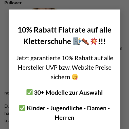
Pullover
×
10% Rabatt Flatrate auf alle
Kletterschuhe
!!!
Kletterpullis sollen
Jetzt garantierte 10% Rabatt auf alle
Hersteller UVP bzw. Website Preise
sichern
30+ Modelle zur Auswahl
neben einem guten Design vor allem funktionell sein.
D.h. sie sollen z.B. keine dicken Nähte auf den Schultern
Kinder - Jugendliche - Damen -
haben. Somit lassen sich dann
Kletterrucksäcke
besser
Herren
tragen.