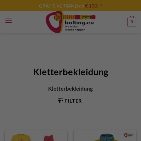
Zum
GRATIS VERSAND ab
€ 100,- *
Inhalt
springen
0
Kletterbekleidung
Kletterbekleidung
FILTER