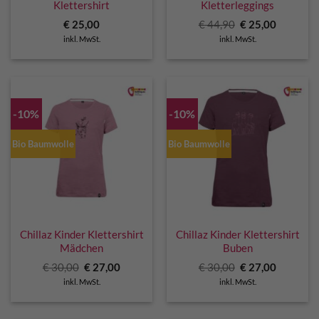
Klettershirt
Kletterleggings
Ursprünglicher
Aktuelle
€
25,00
€
44,90
€
25,00
Preis
Preis
inkl. MwSt.
inkl. MwSt.
war:
ist:
€ 44,90
€ 25,00.
-10%
-10%
Bio Baumwolle
Bio Baumwolle
Chillaz Kinder Klettershirt
Chillaz Kinder Klettershirt
Mädchen
Buben
Ursprünglicher
Aktueller
Ursprünglicher
Aktuelle
€
30,00
€
27,00
€
30,00
€
27,00
Preis
Preis
Preis
Preis
inkl. MwSt.
inkl. MwSt.
war:
ist:
war:
ist:
€ 30,00
€ 27,00.
€ 30,00
€ 27,00.