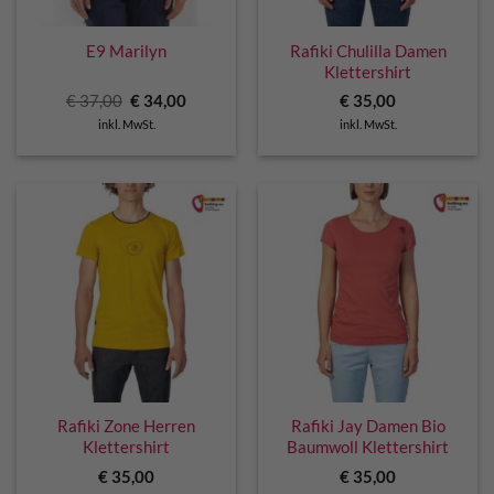
E9 Marilyn
Rafiki Chulilla Damen
Klettershirt
Ursprünglicher
Aktueller
€
37,00
€
34,00
€
35,00
Preis
Preis
inkl. MwSt.
inkl. MwSt.
war:
ist:
€ 37,00
€ 34,00.
Rafiki Zone Herren
Rafiki Jay Damen Bio
Klettershirt
Baumwoll Klettershirt
€
35,00
€
35,00