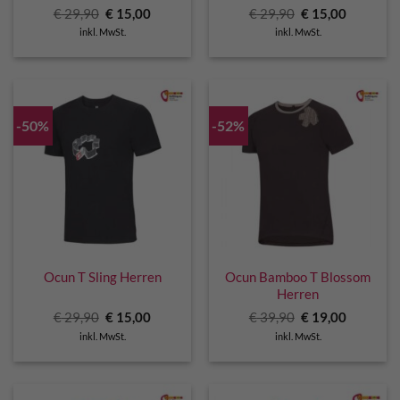
Ursprünglicher
Aktueller
Ursprünglicher
Aktuelle
€
29,90
€
15,00
€
29,90
€
15,00
Preis
Preis
Preis
Preis
inkl. MwSt.
inkl. MwSt.
war:
ist:
war:
ist:
€ 29,90
€ 15,00.
€ 29,90
€ 15,00.
-50%
-52%
Ocun T Sling Herren
Ocun Bamboo T Blossom
Herren
Ursprünglicher
Aktueller
Ursprünglicher
Aktuelle
€
29,90
€
15,00
€
39,90
€
19,00
Preis
Preis
Preis
Preis
inkl. MwSt.
inkl. MwSt.
war:
ist:
war:
ist:
€ 29,90
€ 15,00.
€ 39,90
€ 19,00.