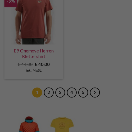
-9%
E9 Onemove Herren
Klettershirt
Ursprünglicher
Aktueller
€
44,00
€
40,00
Preis
Preis
inkl. MwSt.
war:
ist:
€ 44,00
€ 40,00.
1
2
3
4
5