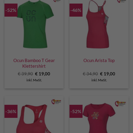
-52%
-46%
Ocun Bamboo T Gear
Ocun Arista Top
Klettershirt
Ursprünglicher
Aktueller
Ursprünglicher
Aktuelle
€
39,90
€
19,00
€
34,90
€
19,00
Preis
Preis
Preis
Preis
inkl. MwSt.
inkl. MwSt.
war:
ist:
war:
ist:
€ 39,90
€ 19,00.
€ 34,90
€ 19,00.
-36%
-52%