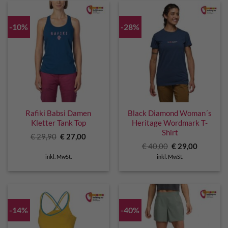
-10%
-28%
Rafiki Babsi Damen
Black Diamond Woman´s
Kletter Tank Top
Heritage Wordmark T-
Shirt
Ursprünglicher
Aktueller
€
29,90
€
27,00
Preis
Preis
Ursprünglicher
Aktuelle
€
40,00
€
29,00
war:
ist:
Preis
Preis
€ 29,90
€ 27,00.
inkl. MwSt.
inkl. MwSt.
war:
ist:
€ 40,00
€ 29,00.
-14%
-40%