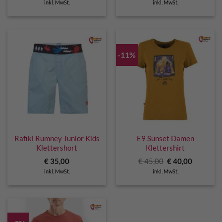
inkl. MwSt.
inkl. MwSt.
-11%
Rafiki Rumney Junior Kids
E9 Sunset Damen
Klettershort
Klettershirt
Ursprünglicher
Aktuelle
€
35,00
€
45,00
€
40,00
Preis
Preis
inkl. MwSt.
inkl. MwSt.
war:
ist:
€ 45,00
€ 40,00.