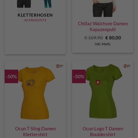
KLETTERHOSEN
48 PRODUKTE
Chillaz Walchsee Damen
Kapuzenpulli
Ursprünglicher
Aktuelle
€
109,90
€
80,00
Preis
Preis
inkl. MwSt.
war:
ist:
€ 109,90
€ 80,00.
-50%
-50%
Ocun T Sling Damen
Ocun Logo T Damen
Klettershirt
Bouldershirt