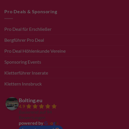
Pro Deals & Sponsoring
Pro Deal für Erschließer
Bergführer Pro Deal
Pro Deal Höhlenkunde Vereine
Sponsoring Events
Kletterführer Inserate
Klettern Innsbruck
Bolting.eu
4.9
Basierend auf 94
Bewertungen
powered by
G
o
o
g
l
e