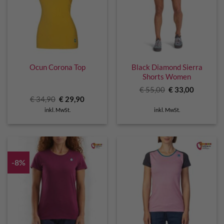
Ocun Corona Top
Black Diamond Sierra
Shorts Women
Ursprünglicher
Aktuelle
€
55,00
€
33,00
Preis
Preis
Ursprünglicher
Aktueller
€
34,90
€
29,90
war:
ist:
Preis
Preis
€ 55,00
€ 33,00.
inkl. MwSt.
inkl. MwSt.
war:
ist:
€ 34,90
€ 29,90.
-8%