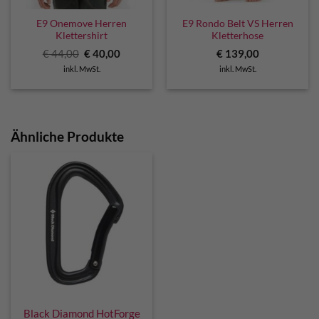
E9 Onemove Herren
E9 Rondo Belt VS Herren
Klettershirt
Kletterhose
Ursprünglicher
Aktueller
€
44,00
€
40,00
€
139,00
Preis
Preis
inkl. MwSt.
inkl. MwSt.
war:
ist:
€ 44,00
€ 40,00.
Ähnliche Produkte
Black Diamond HotForge