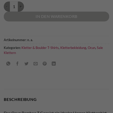
Ocun Bamboo T Gear Klettershirt Menge
IN DEN WARENKORB
Artikelnummer:
n. a.
Kategorien:
Kletter & Boulder T-Shirts
,
Kletterbekleidung
,
Ocun
,
Sale
Klettern
BESCHREIBUNG
Das Ocun Bamboo T Gear ist ein idealer Herren Klettershirt.