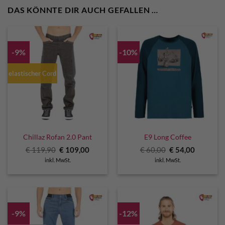
DAS KÖNNTE DIR AUCH GEFALLEN …
-9%
-10%
elastischer Cord
Chillaz Rofan 2.0 Pant
E9 Long Coffee
Ursprünglicher
Aktueller
Ursprünglicher
Aktuelle
€
119,90
€
109,00
€
60,00
€
54,00
Preis
Preis
Preis
Preis
inkl. MwSt.
inkl. MwSt.
war:
ist:
war:
ist:
€ 119,90
€ 109,00.
€ 60,00
€ 54,00.
-9%
-12%