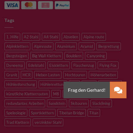
Tags
1. Hilfe
A2 Stahl
A4 Stahl
Abseilen
Alpine route
Alpinklettern
Alpinroute
Aluminium
Aramid
Bergrettung
Bergsteigen
Big Wall Klettern
Bouldern
Canyoning
Dyneema
Edelstahl
Eisklettern
Flaschenzug
Flying Fox
Granit
HCR
Heben Lasten
Hochtouren
Höhenarbeiten
Höhlenforschung
Höhlenrettung
Inox
Kevlar
Kletterhalle
künstliche Kletterrouten
M8
M10
M12
Notfall
PLX
redundantes Arbeiten
Sandstein
Skitouren
Slacklining
Speleologie
Sportklettern
Tibetan Bridge
Titan
Trad Klettern
verzinkter Stahl