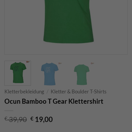
Kletterbekleidung
/
Kletter & Boulder T-Shirts
Ocun Bamboo T Gear Klettershirt
Ursprünglicher
Aktueller
39,90
19,00
€
€
Preis
Preis