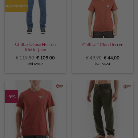
superstretch
Chillaz Céüse Herren
Chillaz E Ciao Herren
Kletterjean
Ursprünglicher
Aktueller
Ursprünglicher
Aktuelle
€
119,90
€
109,00
€
49,90
€
44,00
Preis
Preis
Preis
Preis
inkl. MwSt.
inkl. MwSt.
war:
ist:
war:
ist:
€ 119,90
€ 109,00.
€ 49,90
€ 44,00.
-9%