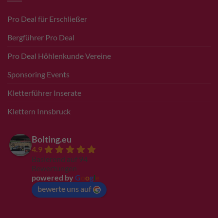
Pro Deal für Erschließer
Bergführer Pro Deal
Pro Deal Höhlenkunde Vereine
Sponsoring Events
Kletterführer Inserate
Klettern Innsbruck
Bolting.eu
4.9
Basierend auf 94
Bewertungen
powered by
G
o
o
g
l
e
bewerte uns auf