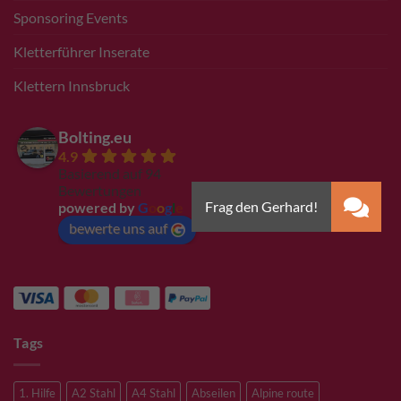
Sponsoring Events
Kletterführer Inserate
Klettern Innsbruck
Bolting.eu
4.9
Basierend auf 94
Bewertungen
powered by
G
o
o
g
l
e
bewerte uns auf
Tags
1. Hilfe
A2 Stahl
A4 Stahl
Abseilen
Alpine route