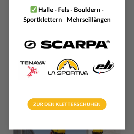
Halle - Fels - Bouldern -
STATIKSEILE
Sportklettern - Mehrseillängen
ZUR DEN KLETTERSCHUHEN
INDUSTRIEKLETTERHELME