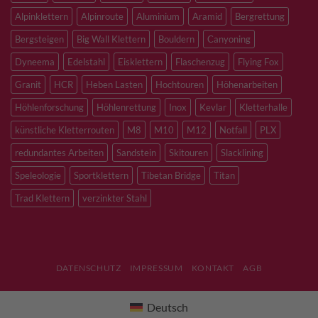
Alpinklettern
Alpinroute
Aluminium
Aramid
Bergrettung
Bergsteigen
Big Wall Klettern
Bouldern
Canyoning
Dyneema
Edelstahl
Eisklettern
Flaschenzug
Flying Fox
Granit
HCR
Heben Lasten
Hochtouren
Höhenarbeiten
Höhlenforschung
Höhlenrettung
Inox
Kevlar
Kletterhalle
künstliche Kletterrouten
M8
M10
M12
Notfall
PLX
redundantes Arbeiten
Sandstein
Skitouren
Slacklining
Speleologie
Sportklettern
Tibetan Bridge
Titan
Trad Klettern
verzinkter Stahl
DATENSCHUTZ
IMPRESSUM
KONTAKT
AGB
Deutsch