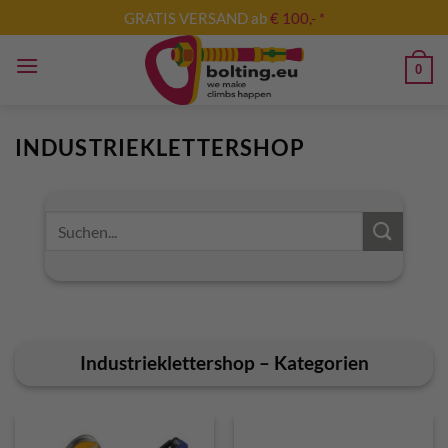
Zum
GRATIS VERSAND ab
€ 100,- *
Inhalt
springen
0
INDUSTRIEKLETTERSHOP
Suche nach:
Industrieklettershop – Kategorien