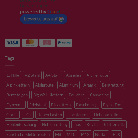
Bewertungen
powered by
G
o
o
g
l
e
bewerte uns auf
Tags
1. Hilfe
A2 Stahl
A4 Stahl
Abseilen
Alpine route
Alpinklettern
Alpinroute
Aluminium
Aramid
Bergrettung
Bergsteigen
Big Wall Klettern
Bouldern
Canyoning
Dyneema
Edelstahl
Eisklettern
Flaschenzug
Flying Fox
Granit
HCR
Heben Lasten
Hochtouren
Höhenarbeiten
Höhlenforschung
Höhlenrettung
Inox
Kevlar
Kletterhalle
künstliche Kletterrouten
M8
M10
M12
Notfall
PLX