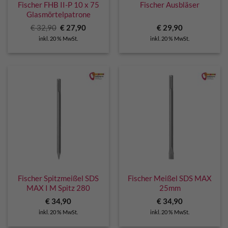
Fischer FHB II-P 10 x 75
Fischer Ausbläser
Glasmörtelpatrone
Ursprünglicher
Aktueller
€
32,90
€
27,90
€
29,90
Preis
Preis
inkl. 20 % MwSt.
inkl. 20 % MwSt.
war:
ist:
€ 32,90
€ 27,90.
Fischer Spitzmeißel SDS
Fischer Meißel SDS MAX
MAX I M Spitz 280
25mm
€
34,90
€
34,90
inkl. 20 % MwSt.
inkl. 20 % MwSt.