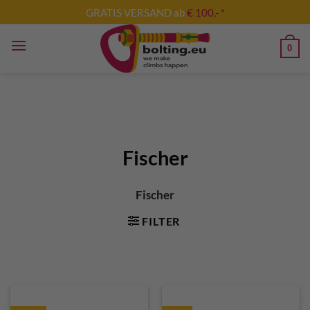
Zum
GRATIS VERSAND ab
€ 100,- *
Inhalt
springen
0
Fischer
Fischer
FILTER