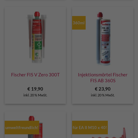
360ml
Fischer FIS V Zero 300T
Injektionsmörtel Fischer
FIS AB 360S
€
19,90
€
23,90
inkl. 20 % MwSt.
inkl. 20 % MwSt.
umweltfreundlich!
für EA II M10 x 40!