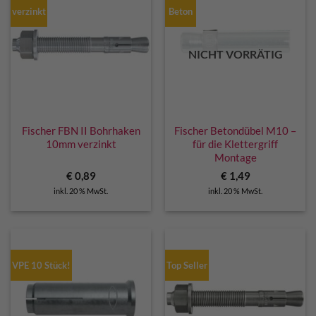
verzinkt
Beton
NICHT VORRÄTIG
Fischer FBN II Bohrhaken
Fischer Betondübel M10 –
10mm verzinkt
für die Klettergriff
Montage
€
0,89
€
1,49
inkl. 20 % MwSt.
inkl. 20 % MwSt.
VPE 10 Stück!
Top Seller