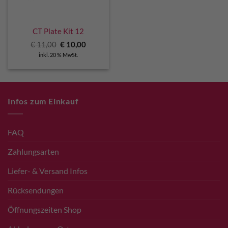
CT Plate Kit 12
Ursprünglicher
Aktueller
€
11,00
€
10,00
Preis
Preis
inkl. 20 % MwSt.
war:
ist:
€ 11,00
€ 10,00.
Infos zum Einkauf
FAQ
Zahlungsarten
Liefer- & Versand Infos
Rücksendungen
Öffnungszeiten Shop