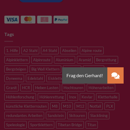
Tags
1. Hilfe
A2 Stahl
A4 Stahl
Abseilen
Alpine route
Alpinklettern
Alpinroute
Aluminium
Aramid
Bergrettung
Bergsteigen
Big Wall Klettern
Bouldern
Canyoning
Dyneema
Edelstahl
Eisklettern
Flaschenzug
Flying Fox
Granit
HCR
Heben Lasten
Hochtouren
Höhenarbeiten
Höhlenforschung
Höhlenrettung
Inox
Kevlar
Kletterhalle
künstliche Kletterrouten
M8
M10
M12
Notfall
PLX
redundantes Arbeiten
Sandstein
Skitouren
Slacklining
Speleologie
Sportklettern
Tibetan Bridge
Titan