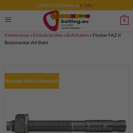
Zum
GRATIS VERSAND ab
€ 100,- *
Inhalt
springen
0
Klettershop
»
Einbohrartikel
»
Bohrhaken
»
Fischer FAZ II
Bolzenanker A4 Stahl
löchriger Kalk & Überkopf!