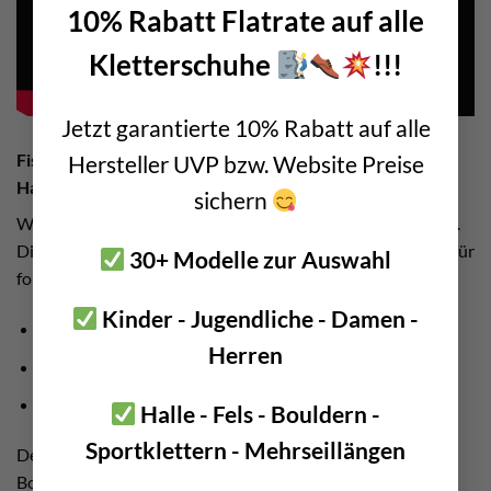
10% Rabatt Flatrate auf alle
Kletterschuhe
!!!
Jetzt garantierte 10% Rabatt auf alle
Fischer FAZ II Bolzenanker – Hinweis für Klettergarten
Hersteller UVP bzw. Website Preise
Halter
sichern
Wer in der Rolle eines Klettergartenhalters sollte beachten.
Dieser Bohrhaken ist in seiner 10mm bzw. 12mm Variante für
30+ Modelle zur Auswahl
folgende Einsatzbereiche perfekt geeignet.
Kinder - Jugendliche - Damen -
Klettergarten Errichtung
Herren
Sanierung Klettergarten
Klettergarten Wartung
Halle - Fels - Bouldern -
Sportklettern - Mehrseillängen
Denn in Kombination mit den entsprechenden
Bohrhakenlaschen bzw.
Umlenkern-Kettenständen
wird