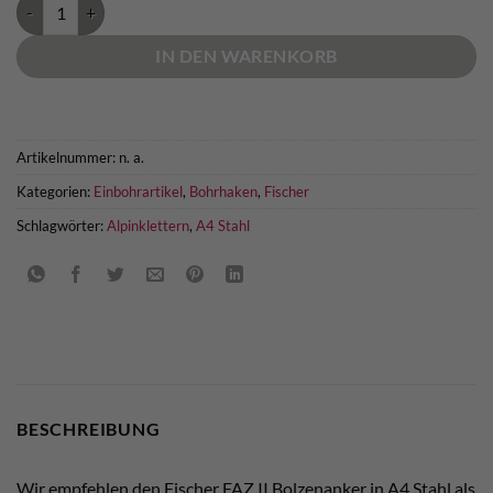
Fischer FAZ II Bolzenanker A4 Stahl Menge
IN DEN WARENKORB
Artikelnummer:
n. a.
Kategorien:
Einbohrartikel
,
Bohrhaken
,
Fischer
Schlagwörter:
Alpinklettern
,
A4 Stahl
BESCHREIBUNG
Wir empfehlen den Fischer FAZ II Bolzenanker in A4 Stahl als