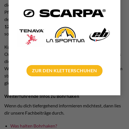
die
EN Norm 959
erfüllt. Zur Erfüllung der rechtlichen
Pflichten von Klettergartenhaltern gehört die Anwendung
des Durchschnittsmaßes. Die Verwendung von
10mm bzw.
12mm
Bohrhaken aus A4 Stahl ist derzeit dieses Maß und
sollte unbedingt beachtet werden.
Kurzum. Erstens unbedingt die passenden Bohrhaken in
Originalpackung mit allen Spezifikationen kaufen. Zweitens
die Montage in der Baudokumentation bzw. im
Wartungsbuch entsprechend dokumentieren. Drittens beim
ZUR DEN KLETTERSCHUHEN
strikt empfohlenen jährlichen Klettergarten Check nur die
gleichen Bohrhaken nach bestücken.
Weiterführende Infos zu Bohrhaken
Wenn du dich tiefergehend informieren möchtest, dann lies
dir unsere Fachbeiträge durch.
Was halten Bohrhaken?