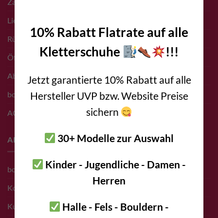
Zahlungsarten
×
Liefer- & Versand Infos
10% Rabatt Flatrate auf alle
Rücksendungen
Kletterschuhe
!!!
Öffnungszeiten Shop
Abholung vor Ort
Jetzt garantierte 10% Rabatt auf alle
Hersteller UVP bzw. Website Preise
bolting.eu Gutschein
sichern
AGB
30+ Modelle zur Auswahl
About
Kinder - Jugendliche - Damen -
bolting.eu Team
Herren
Kontakt
Halle - Fels - Bouldern -
Kunden