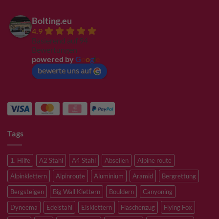
Bolting.eu
4.9
Basierend auf 94
Bewertungen
powered by
G
o
o
g
l
e
bewerte uns auf
Tags
1. Hilfe
A2 Stahl
A4 Stahl
Abseilen
Alpine route
Alpinklettern
Alpinroute
Aluminium
Aramid
Bergrettung
Bergsteigen
Big Wall Klettern
Bouldern
Canyoning
Dyneema
Edelstahl
Eisklettern
Flaschenzug
Flying Fox