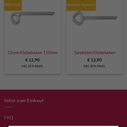
AISI 316L
weiches Gestein!
12mm Klebehaken 150mm
Sandstein Klebehaken
€
12,90
€
12,90
inkl. 20 % MwSt.
inkl. 20 % MwSt.
Infos zum Einkauf
FAQ