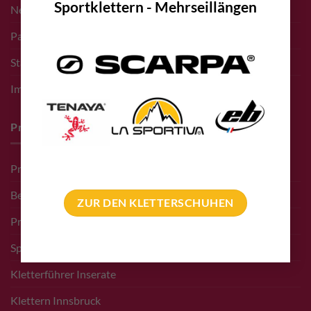
Sportklettern - Mehrseillängen
Newsletter Anmeldung
Partner bolting.eu
Standort – Adresse
Impressum
Pro Deals & Sponsoring
Pro Deal für Erschließer
Bergführer Pro Deal
ZUR DEN KLETTERSCHUHEN
Pro Deal Höhlenkunde Vereine
Sponsoring Events
Kletterführer Inserate
Klettern Innsbruck