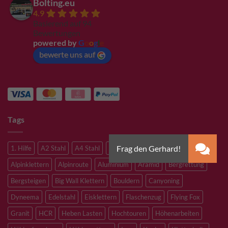
Bolting.eu
4.9
Basierend auf 94
Bewertungen
powered by
G
o
o
g
l
e
bewerte uns auf
Tags
1. Hilfe
A2 Stahl
A4 Stahl
Abseilen
Alpine route
Alpinklettern
Alpinroute
Aluminium
Aramid
Bergrettung
Bergsteigen
Big Wall Klettern
Bouldern
Canyoning
Dyneema
Edelstahl
Eisklettern
Flaschenzug
Flying Fox
Granit
HCR
Heben Lasten
Hochtouren
Höhenarbeiten