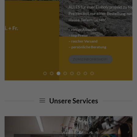
ALLES für euer Einbohrprojekt zu top
Preisen mit nur einer Bestellung nach
Hause liefern lassen!
– riesige Auswahl
– top Preise
– rascher Versand
– persönliche Beratung
ZUM EINBOHRSHOP!
Unsere Services