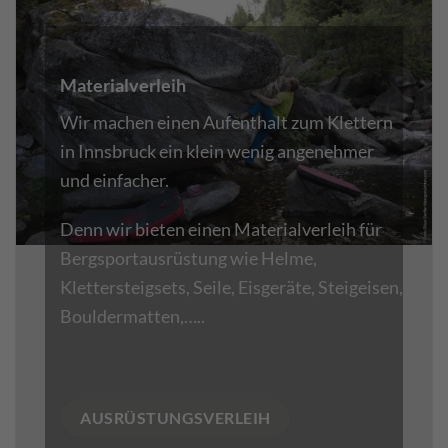
Materialverleih
Wir machen einen Aufenthalt zum
Klettern
in Innsbruck
ein klein wenig angenehmer
und einfacher.
Denn wir bieten einen Materialverleih für
Bergsportausrüstung wie
Helme,
Klettersteigsets, Seile, Eisgeräte, Steigeisen,
Bouldermatten,…..
AUSRÜSTUNGSVERLEIH