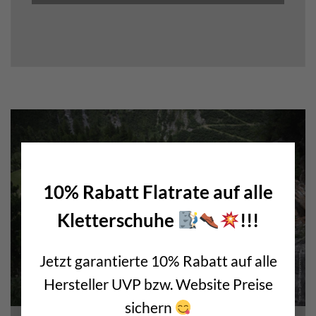
×
bolting.eu Newsletter
10% Rabatt Flatrate auf alle
„Tipps, Tricks und Rabatte nutzen!“
Kletterschuhe
!!!
Melde dich jetzt für unseren
Newsletter
an
und erhalte
wertvolle Einbohr Tipps
!
Jetzt garantierte 10% Rabatt auf alle
Hersteller UVP bzw. Website Preise
Zudem stellen wir coole
Einbohr Tricks
vor,
geben überdies Gear Empfehlungen.
sichern