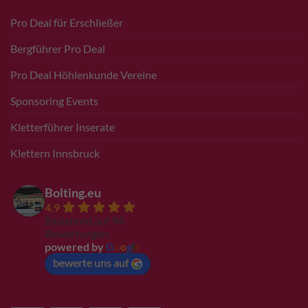
Pro Deal für Erschließer
Bergführer Pro Deal
Pro Deal Höhlenkunde Vereine
Sponsoring Events
Kletterführer Inserate
Klettern Innsbruck
Bolting.eu
4.9
Basierend auf 94
Bewertungen
powered by
G
o
o
g
l
e
bewerte uns auf