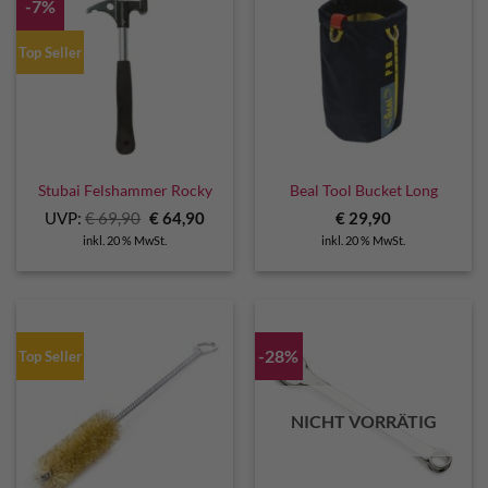
-7%
Top Seller
Stubai Felshammer Rocky
Beal Tool Bucket Long
Ursprünglicher
Aktueller
UVP:
€
69,90
€
64,90
€
29,90
Preis
Preis
inkl. 20 % MwSt.
inkl. 20 % MwSt.
war:
ist:
€ 69,90
€ 64,90.
-28%
Top Seller
NICHT VORRÄTIG