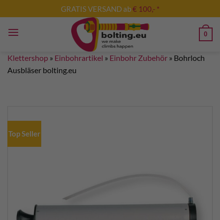
Zum
GRATIS VERSAND ab
€ 100,- *
Inhalt
springen
0
Klettershop
»
Einbohrartikel
»
Einbohr Zubehör
»
Bohrloch
Ausbläser bolting.eu
Top Seller