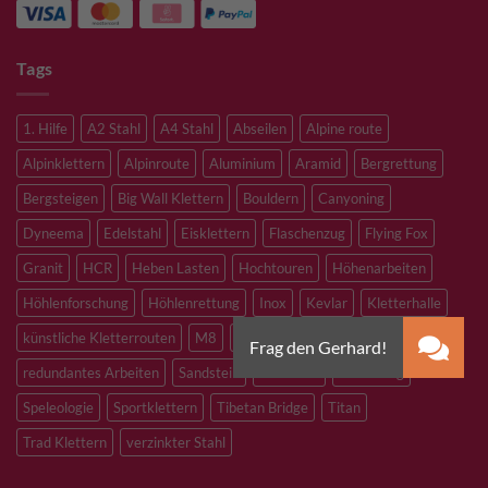
Tags
1. Hilfe
A2 Stahl
A4 Stahl
Abseilen
Alpine route
Alpinklettern
Alpinroute
Aluminium
Aramid
Bergrettung
Bergsteigen
Big Wall Klettern
Bouldern
Canyoning
Dyneema
Edelstahl
Eisklettern
Flaschenzug
Flying Fox
Granit
HCR
Heben Lasten
Hochtouren
Höhenarbeiten
Höhlenforschung
Höhlenrettung
Inox
Kevlar
Kletterhalle
künstliche Kletterrouten
M8
M10
M12
Notfall
PLX
redundantes Arbeiten
Sandstein
Skitouren
Slacklining
Speleologie
Sportklettern
Tibetan Bridge
Titan
Trad Klettern
verzinkter Stahl