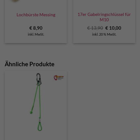
17er Gabelringschlüssel für
Lochbürste Messing
M10
Ursprünglicher
Aktuelle
€
8,90
€
13,90
€
10,00
Preis
Preis
inkl. MwSt.
inkl. 20 % MwSt.
war:
ist:
€ 13,90
€ 10,00.
Ähnliche Produkte