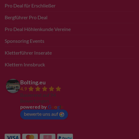
Pro Deal für Erschließer
Bergführer Pro Deal
Pro Deal Höhlenkunde Vereine
Sponsoring Events
Kletterführer Inserate
Klettern Innsbruck
Bolting.eu
4.9
Basierend auf 94
Bewertungen
powered by
G
o
o
g
l
e
bewerte uns auf