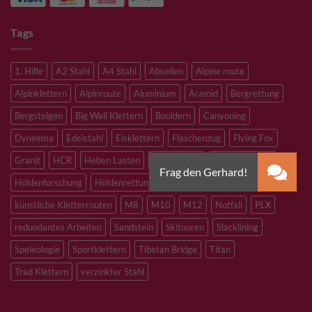
Tags
1. Hilfe
A2 Stahl
A4 Stahl
Abseilen
Alpine route
Alpinklettern
Alpinroute
Aluminium
Aramid
Bergrettung
Bergsteigen
Big Wall Klettern
Bouldern
Canyoning
Dyneema
Edelstahl
Eisklettern
Flaschenzug
Flying Fox
Granit
HCR
Heben Lasten
Hochtouren
Höhenarbeiten
Höhlenforschung
Höhlenrettung
Inox
Kevlar
Kletterhalle
künstliche Kletterrouten
M8
M10
M12
Notfall
PLX
redundantes Arbeiten
Sandstein
Skitouren
Slacklining
Speleologie
Sportklettern
Tibetan Bridge
Titan
Trad Klettern
verzinkter Stahl