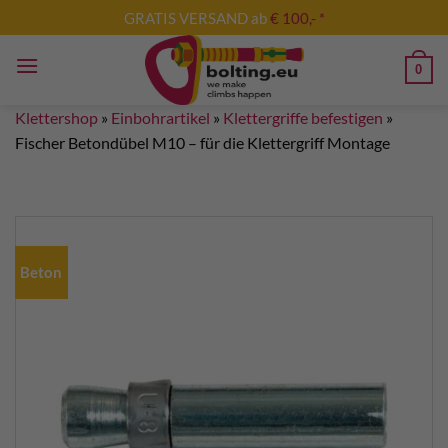
Zum
GRATIS VERSAND ab
€ 100,- *
Inhalt
springen
0
Klettershop
»
Einbohrartikel
»
Klettergriffe befestigen
»
Fischer Betondübel M10 – für die Klettergriff Montage
Beton