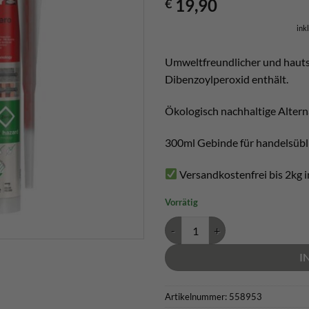
19,90
€
ink
Umweltfreundlicher und hauts
Dibenzoylperoxid enthält.
Ökologisch nachhaltige Alterna
300ml Gebinde für handelsübli
Versandkostenfrei bis 2kg 
Vorrätig
Fischer FIS V Zero 300T Menge
I
Artikelnummer:
558953