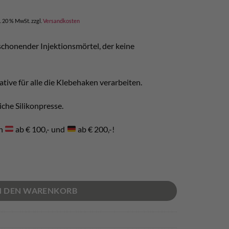
l. 20 % MwSt.
zzgl.
Versandkosten
chonender Injektionsmörtel, der keine
tive für alle die Klebehaken verarbeiten.
che Silikonpresse.
in
ab € 100,- und
ab € 200,-!
N DEN WARENKORB