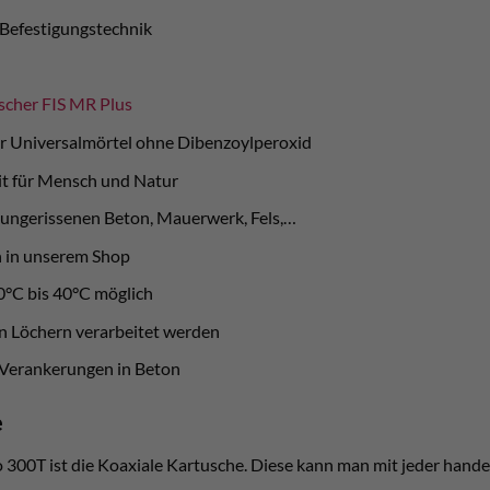
r Befestigungstechnik
scher FIS MR Plus
r Universalmörtel ohne Dibenzoylperoxid
it für Mensch und Natur
 ungerissenen Beton, Mauerwerk, Fels,…
n in unserem Shop
10°C bis 40°C möglich
n Löchern verarbeitet werden
 Verankerungen in Beton
e
o 300T ist die Koaxiale Kartusche. Diese kann man mit jeder hande