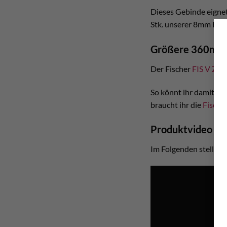
Dieses Gebinde eignet
Stk. unserer 8mm Büh
Größere 360ml 
Der Fischer
FIS V Zer
So könnt ihr damit c
braucht ihr die
Fische
Produktvideo Fis
Im Folgenden stellt eu