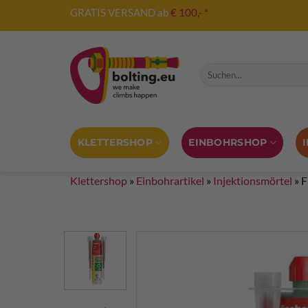
Zum
GRATIS VERSAND ab
€ 100,- *
Inhalt
springen
Suche nach:
KLETTERSHOP
EINBOHRSHOP
Klettershop
»
Einbohrartikel
»
Injektionsmörtel
»
F