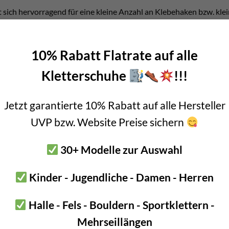
 sich hervorragend für eine kleine Anzahl an Klebehaken bzw. klei
lerhaken oder ca. 15 Stk. der 10mm Klebehaken.
Kartusche
10% Rabatt Flatrate auf alle
o 360S
ist die Doppelkartusche. Dieses Gebinde macht vor allem Si
Kletterschuhe
!!!
a. 25mm unserer 8mm Bühlerhaken oder ca. 18 Stück 10mm Klebeha
Jetzt garantierte 10% Rabatt auf alle Hersteller
r FIS AM Auspresspistole
.
UVP bzw. Website Preise sichern
cher FIS V Zero 300T
30+ Modelle zur Auswahl
ch Fischer selbst den Injektionsmörtel vor.
Kinder - Jugendliche - Damen - Herren
Halle - Fels - Bouldern - Sportklettern -
Mehrseillängen