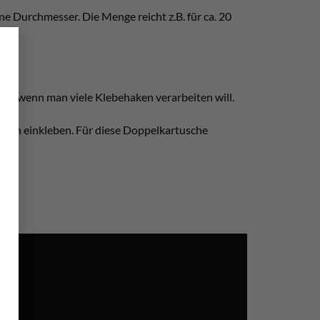
ne Durchmesser. Die Menge reicht z.B. für ca. 20
×
nn, wenn man viele Klebehaken verarbeiten will.
ken einkleben. Für diese Doppelkartusche