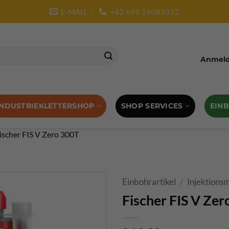
E-MAIL
+43 699 19083372
Anmelde
SHOP SERVICES
EIN
INDUSTRIEKLETTERSHOP
ischer FIS V Zero 300T
Einbohrartikel
/
Injektions
Fischer FIS V Ze