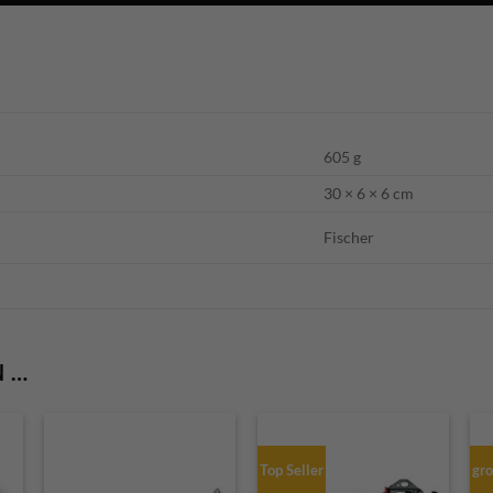
605 g
30 × 6 × 6 cm
Fischer
N …
Top Seller
gro