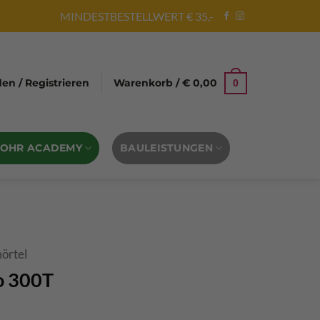
MINDESTBESTELLWERT € 35,-
n / Registrieren
Warenkorb /
€
0,00
0
BOHR ACADEMY
BAULEISTUNGEN
mörtel
ro 300T