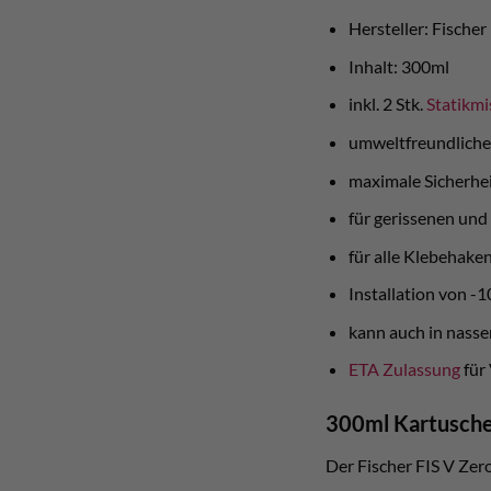
Hersteller: Fische
Inhalt: 300ml
inkl. 2 Stk.
Statikmi
umweltfreundliche
maximale Sicherhe
für gerissenen und
für alle Klebehake
Installation von -
kann auch in nasse
ETA Zulassung
für
300ml Kartusch
Der Fischer FIS V Zer