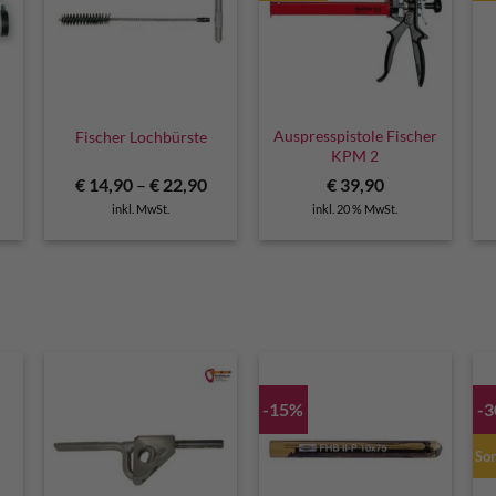
Auspresspistole Fischer
Fischer Lochbürste
KPM 2
€
14,90
–
€
22,90
€
39,90
inkl. MwSt.
inkl. 20 % MwSt.
-15%
-
Son