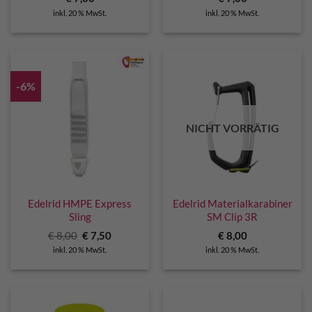
inkl. 20 % MwSt.
inkl. 20 % MwSt.
-6%
NICHT VORRÄTIG
Edelrid HMPE Express
Edelrid Materialkarabiner
Sling
SM Clip 3R
Ursprünglicher
Aktueller
€
8,00
€
7,50
€
8,00
Preis
Preis
inkl. 20 % MwSt.
inkl. 20 % MwSt.
war:
ist:
€ 8,00
€ 7,50.