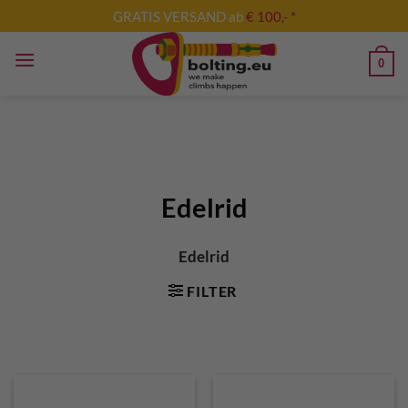
Zum
GRATIS VERSAND ab
€ 100,- *
Inhalt
springen
0
Edelrid
Edelrid
FILTER