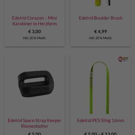
Edelrid Corazon – Mini
Edelrid Boulder Brush
Karabiner in Herzform
€
3,00
€
4,99
inkl. 20 % MwSt.
inkl. 20 % MwSt.
Edelrid Spare Strap Keeper
Edelrid PES Sling 16mm
Riemenhalter
€
5,00
€
5,00
–
€
13,00