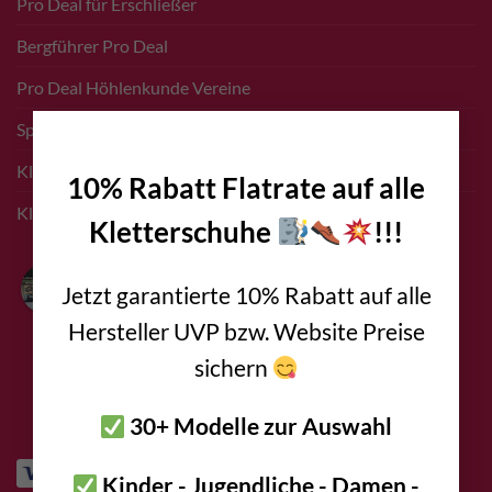
Pro Deal für Erschließer
Bergführer Pro Deal
Pro Deal Höhlenkunde Vereine
×
Sponsoring Events
Kletterführer Inserate
10% Rabatt Flatrate auf alle
Klettern Innsbruck
Kletterschuhe
!!!
Bolting.eu
Jetzt garantierte 10% Rabatt auf alle
4.9
Basierend auf 94
Hersteller UVP bzw. Website Preise
Bewertungen
powered by
G
o
o
g
l
e
sichern
bewerte uns auf
30+ Modelle zur Auswahl
Kinder - Jugendliche - Damen -