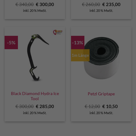
Ursprünglicher
Aktueller
Ursprünglicher
Aktuell
€
340,00
€
300,00
€
260,00
€
235,00
Preis
Preis
Preis
Preis
inkl. 20 % MwSt.
inkl. 20 % MwSt.
war:
ist:
war:
ist:
€ 340,00
€ 300,00.
€ 260,00
€ 235,0
-5%
-13%
1m Länge
Black Diamond Hydra Ice
Petzl Griptape
Tool
Ursprünglicher
Aktueller
Ursprünglicher
Aktuelle
€
300,00
€
285,00
€
12,00
€
10,50
Preis
Preis
Preis
Preis
inkl. 20 % MwSt.
inkl. 20 % MwSt.
war:
ist:
war:
ist:
€ 300,00
€ 285,00.
€ 12,00
€ 10,50.