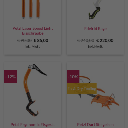
Petzl Laser Speed Light
Edelrid Rage
Eisschraube
Ursprünglicher
Aktueller
Ursprünglicher
Aktuell
€
90,00
€
85,00
€
240,00
€
220,00
Preis
Preis
Preis
Preis
inkl. MwSt.
inkl. MwSt.
war:
ist:
war:
ist:
€ 90,00
€ 85,00.
€ 240,00
€ 220,0
-12%
-10%
Eis & Dry Tooling
Petzl Ergonomic Eisgerät
Petzl Dart Steigeisen