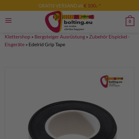
Zum
GRATIS VERSAND ab
€ 100,- *
Inhalt
springen
0
Klettershop
»
Bergsteiger Ausrüstung
»
Zubehör Eispickel -
Eisgeräte
»
Edelrid Grip Tape