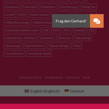
Dyneema
Edelstahl
Eisklettern
Flaschenzug
Flying Fox
Granit
HCR
Heben Lasten
Hochtouren
Höhenarbeiten
Höhlenforschung
Höhlenrettung
Inox
Kevlar
Kletterhalle
künstliche Kletterrouten
M8
M10
M12
Notfall
PLX
redundantes Arbeiten
Sandstein
Skitouren
Slacklining
Speleologie
Sportklettern
Tibetan Bridge
Titan
Trad Klettern
verzinkter Stahl
DATENSCHUTZ
IMPRESSUM
KONTAKT
AGB
English
(
Englisch
)
Deutsch