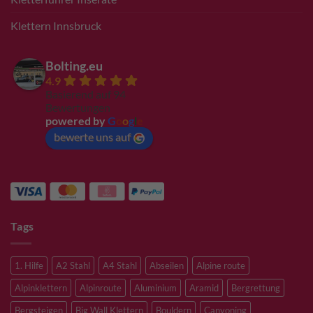
Klettern Innsbruck
Bolting.eu
4.9
Basierend auf 94
Bewertungen
powered by
G
o
o
g
l
e
bewerte uns auf
Tags
1. Hilfe
A2 Stahl
A4 Stahl
Abseilen
Alpine route
Alpinklettern
Alpinroute
Aluminium
Aramid
Bergrettung
Bergsteigen
Big Wall Klettern
Bouldern
Canyoning