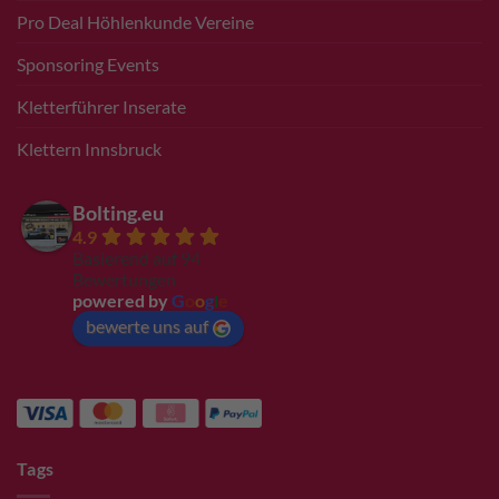
Pro Deal Höhlenkunde Vereine
Sponsoring Events
Kletterführer Inserate
Klettern Innsbruck
Bolting.eu
4.9
Basierend auf 94
Bewertungen
powered by
G
o
o
g
l
e
bewerte uns auf
Tags