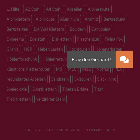
1. Hilfe
A2 Stahl
A4 Stahl
Abseilen
Alpine route
Alpinklettern
Alpinroute
Aluminium
Aramid
Bergrettung
Bergsteigen
Big Wall Klettern
Bouldern
Canyoning
Dyneema
Edelstahl
Eisklettern
Flaschenzug
Flying Fox
Granit
HCR
Heben Lasten
Hochtouren
Höhenarbeiten
Höhlenforschung
Höhlenrettung
Inox
Kevlar
Kletterhalle
künstliche Kletterrouten
M8
M10
M12
Notfall
PLX
redundantes Arbeiten
Sandstein
Skitouren
Slacklining
Speleologie
Sportklettern
Tibetan Bridge
Titan
Trad Klettern
verzinkter Stahl
DATENSCHUTZ
IMPRESSUM
KONTAKT
AGB