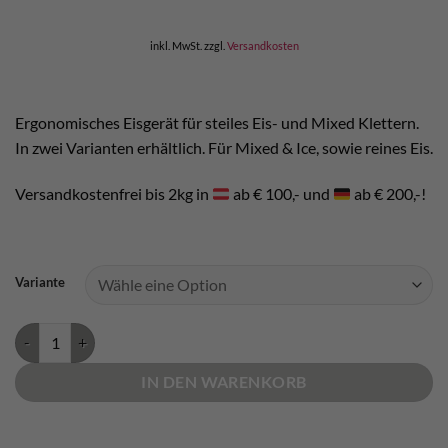
war:
ist:
€ 240,00
€ 220,00.
inkl. MwSt.
zzgl.
Versandkosten
Ergonomisches Eisgerät für steiles Eis- und Mixed Klettern.
In zwei Varianten erhältlich. Für Mixed & Ice, sowie reines Eis.
Versandkostenfrei bis 2kg in
ab € 100,- und
ab € 200,-!
Variante
Edelrid Rage Menge
IN DEN WARENKORB