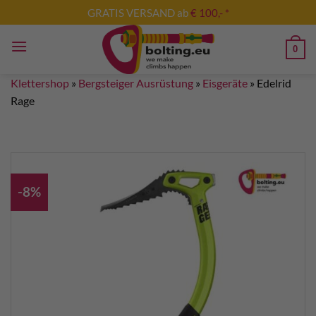
Zum
GRATIS VERSAND ab
€ 100,- *
Inhalt
springen
0
Klettershop
»
Bergsteiger Ausrüstung
»
Eisgeräte
»
Edelrid
Rage
-8%