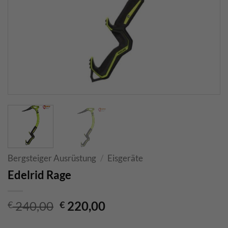
Bergsteiger Ausrüstung
/
Eisgeräte
Edelrid Rage
Ursprünglicher
Aktueller
240,00
220,00
€
€
Preis
Preis