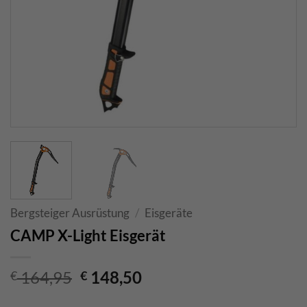
Bergsteiger Ausrüstung
/
Eisgeräte
CAMP X-Light Eisgerät
Ursprünglicher
Aktueller
164,95
148,50
€
€
Preis
Preis