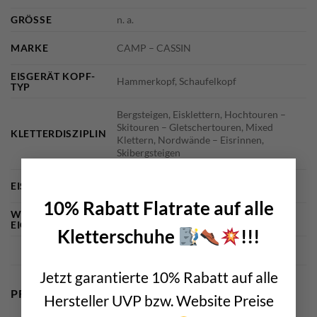
GRÖSSE
n. a.
MARKE
CAMP – CASSIN
EISGERÄT KOPF-
Hammerkopf, Schaufelkopf
TYP
Bergsteigen, Eisklettern, Hochtouren –
Skitouren – Gletschertouren, Mixed
KLETTERDISZIPLIN
Klettern, Nordwände – Eisrinnen,
Skibergsteigen
×
EISPICKEL LÄNGE
50cm
10% Rabatt Flatrate auf alle
WEITERE
bolting.eu Empfehlung, Made in Italy
EIGENSCHAFTEN
Kletterschuhe
!!!
Jetzt garantierte 10% Rabatt auf alle
PRODUKTSICHERHEIT
Hersteller UVP bzw. Website Preise