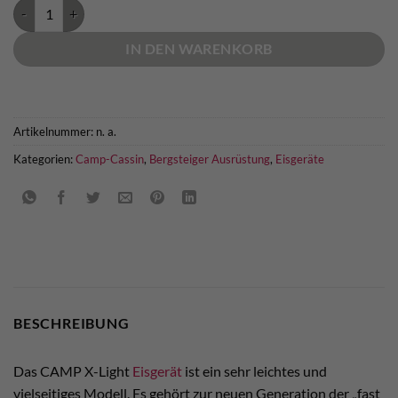
CAMP X-Light Eisgerät Menge
IN DEN WARENKORB
Artikelnummer:
n. a.
Kategorien:
Camp-Cassin
,
Bergsteiger Ausrüstung
,
Eisgeräte
BESCHREIBUNG
Das CAMP X-Light
Eisgerät
ist ein sehr leichtes und
vielseitiges Modell. Es gehört zur neuen Generation der „fast