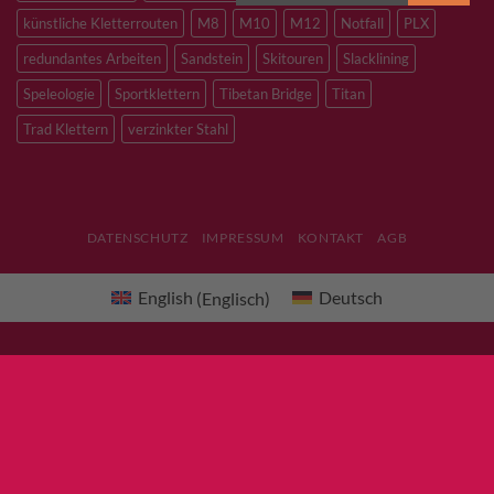
künstliche Kletterrouten
M8
M10
M12
Notfall
PLX
redundantes Arbeiten
Sandstein
Skitouren
Slacklining
Speleologie
Sportklettern
Tibetan Bridge
Titan
Trad Klettern
verzinkter Stahl
DATENSCHUTZ
IMPRESSUM
KONTAKT
AGB
English
(
Englisch
)
Deutsch