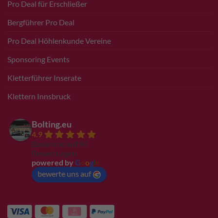
Pro Deal für Erschließer
Bergführer Pro Deal
Pro Deal Höhlenkunde Vereine
Sponsoring Events
Kletterführer Inserate
Klettern Innsbruck
Bolting.eu
4.9
Basierend auf 94
Bewertungen
powered by
G
o
o
g
l
e
bewerte uns auf