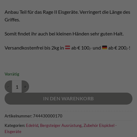
Anbau Teil für das Rage II Eisgeräte. Verringert die Länge des
Griffes.
Somit findet ihr auch bei kleinen Händen sehr guten Halt.
Versandkostenfrei bis 2kg in
ab € 100,- und
ab € 200,-!
Vorrätig
Edelrid Spare Rage II Handle Spacer Menge
IN DEN WARENKORB
Artikelnummer:
744430000170
Kategorien:
Edelrid
,
Bergsteiger Ausrüstung
,
Zubehör Eispickel -
Eisgeräte