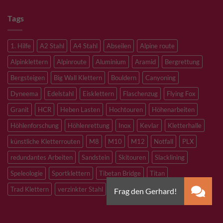
Tags
1. Hilfe
A2 Stahl
A4 Stahl
Abseilen
Alpine route
Alpinklettern
Alpinroute
Aluminium
Aramid
Bergrettung
Bergsteigen
Big Wall Klettern
Bouldern
Canyoning
Dyneema
Edelstahl
Eisklettern
Flaschenzug
Flying Fox
Granit
HCR
Heben Lasten
Hochtouren
Höhenarbeiten
Höhlenforschung
Höhlenrettung
Inox
Kevlar
Kletterhalle
künstliche Kletterrouten
M8
M10
M12
Notfall
PLX
redundantes Arbeiten
Sandstein
Skitouren
Slacklining
Speleologie
Sportklettern
Tibetan Bridge
Titan
Trad Klettern
verzinkter Stahl