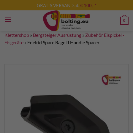
Zum
GRATIS VERSAND ab
€ 100,- *
Inhalt
springen
0
Klettershop
»
Bergsteiger Ausrüstung
»
Zubehör Eispickel -
Eisgeräte
»
Edelrid Spare Rage II Handle Spacer