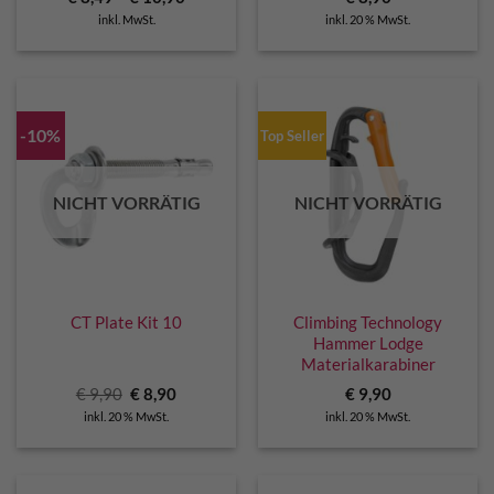
inkl. MwSt.
inkl. 20 % MwSt.
-10%
Top Seller
NICHT VORRÄTIG
NICHT VORRÄTIG
CT Plate Kit 10
Climbing Technology
Hammer Lodge
Materialkarabiner
Ursprünglicher
Aktueller
€
9,90
€
8,90
€
9,90
Preis
Preis
inkl. 20 % MwSt.
inkl. 20 % MwSt.
war:
ist:
€ 9,90
€ 8,90.