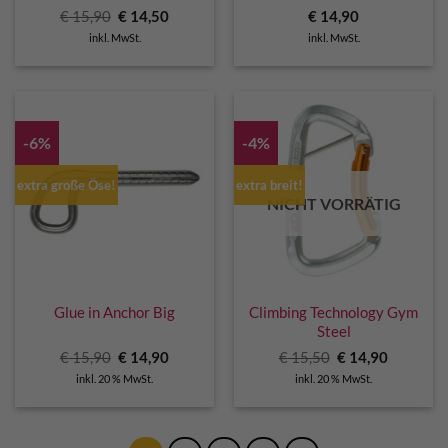
Ursprünglicher
Aktueller
€
15,90
€
14,50
€
14,90
Preis
Preis
inkl. MwSt.
inkl. MwSt.
war:
ist:
€ 15,90
€ 14,50.
-6%
-4%
extra große Öse!
extra breit!
NICHT VORRÄTIG
Glue in Anchor Big
Climbing Technology Gym
Steel
Ursprünglicher
Aktueller
Ursprünglicher
Aktuelle
€
15,90
€
14,90
€
15,50
€
14,90
Preis
Preis
Preis
Preis
inkl. 20 % MwSt.
inkl. 20 % MwSt.
war:
ist:
war:
ist:
€ 15,90
€ 14,90.
€ 15,50
€ 14,90.