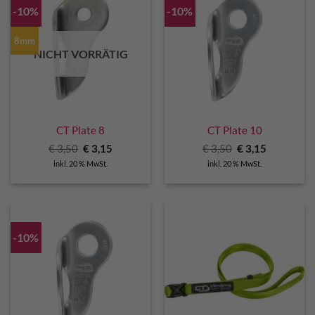
-10%
-10%
8mm
NICHT VORRÄTIG
CT Plate 8
CT Plate 10
Ursprünglicher
Aktueller
Ursprünglicher
Aktueller
€
3,50
€
3,15
€
3,50
€
3,15
Preis
Preis
Preis
Preis
inkl. 20 % MwSt.
inkl. 20 % MwSt.
war:
ist:
war:
ist:
€ 3,50
€ 3,15.
€ 3,50
€ 3,15.
-10%