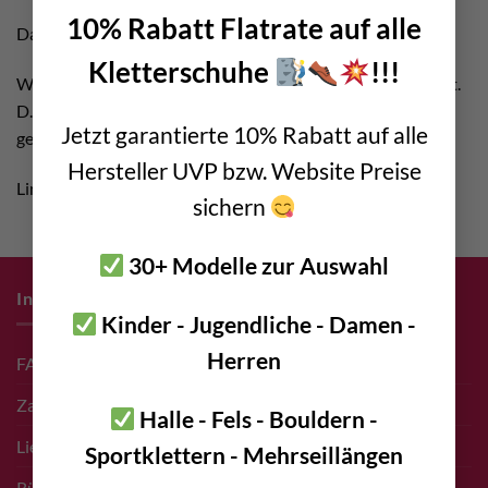
10% Rabatt Flatrate auf alle
Dann schreib uns einfach ein
E-Mail
!
Kletterschuhe
!!!
Wir bestellen regelmäßig für Kunden bei unserem Lieferant.
D.h. wir können meistens innerhalb 2 Wochen das
Jetzt garantierte 10% Rabatt auf alle
gewünschte Produkt zu Euch nach Hause liefern
Hersteller UVP bzw. Website Preise
Link Tipp:
zum Hersteller
sichern
30+ Modelle zur Auswahl
Infos zum Einkauf
Kinder - Jugendliche - Damen -
Herren
FAQ
Zahlungsarten
Halle - Fels - Bouldern -
Liefer- & Versand Infos
Sportklettern - Mehrseillängen
Rücksendungen