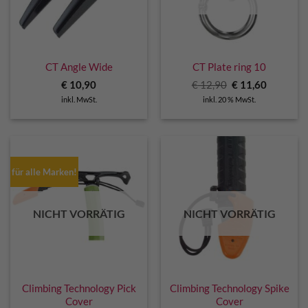
CT Angle Wide
CT Plate ring 10
Ursprünglicher
Aktuelle
€
10,90
€
12,90
€
11,60
Preis
Preis
inkl. MwSt.
inkl. 20 % MwSt.
war:
ist:
€ 12,90
€ 11,60.
für alle Marken!
NICHT VORRÄTIG
NICHT VORRÄTIG
Climbing Technology Pick
Climbing Technology Spike
Cover
Cover