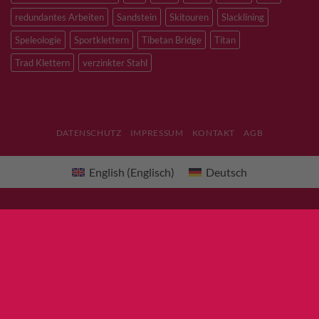
redundantes Arbeiten
Sandstein
Skitouren
Slacklining
Speleologie
Sportklettern
Tibetan Bridge
Titan
Trad Klettern
verzinkter Stahl
DATENSCHUTZ
IMPRESSUM
KONTAKT
AGB
English
(
Englisch
)
Deutsch