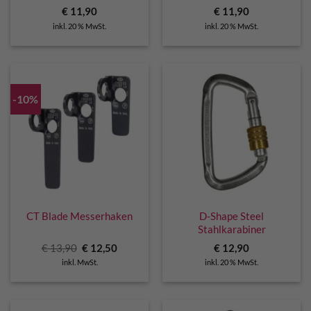
€
11,90
€
11,90
inkl. 20 % MwSt.
inkl. 20 % MwSt.
-10%
CT Blade Messerhaken
D-Shape Steel
Stahlkarabiner
Ursprünglicher
Aktueller
€
13,90
€
12,50
€
12,90
Preis
Preis
inkl. MwSt.
inkl. 20 % MwSt.
war:
ist:
€ 13,90
€ 12,50.