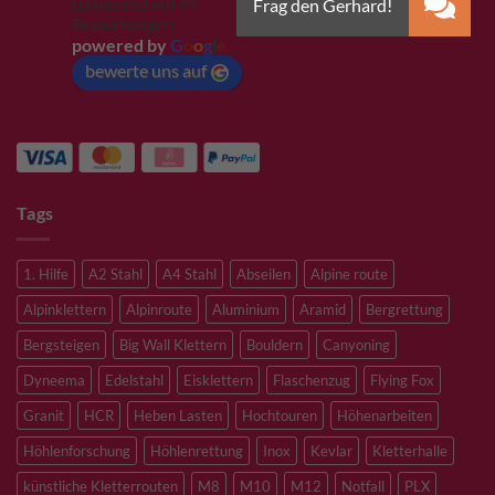
Basierend auf 94
Bewertungen
powered by
G
o
o
g
l
e
bewerte uns auf
Tags
1. Hilfe
A2 Stahl
A4 Stahl
Abseilen
Alpine route
Alpinklettern
Alpinroute
Aluminium
Aramid
Bergrettung
Bergsteigen
Big Wall Klettern
Bouldern
Canyoning
Dyneema
Edelstahl
Eisklettern
Flaschenzug
Flying Fox
Granit
HCR
Heben Lasten
Hochtouren
Höhenarbeiten
Höhlenforschung
Höhlenrettung
Inox
Kevlar
Kletterhalle
künstliche Kletterrouten
M8
M10
M12
Notfall
PLX