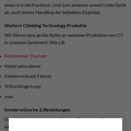
einen irre viel Funktion. Und zum anderen sowohl tolle Optik
als auch bestes Handling der beliebten Eispickel.
Weitere Climbing Technology Produkte
Wir führen eine große Reihe an weiteren Produkten von CT
in unserem Sortiment. Wie z.B:
Felshammer Thunder
Materialkarabiner
Kletterrucksack Falesia
Trittschlinge Loop
usw.
Sonderwünsche & Bestellungen
Du möchtest ein spezielles Climbing Technology Produkt
×
kaufen?