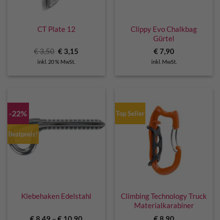
CT Plate 12
Clippy Evo Chalkbag
Gürtel
Ursprünglicher
Aktueller
€
3,50
€
3,15
€
7,90
Preis
Preis
inkl. 20 % MwSt.
inkl. MwSt.
war:
ist:
€ 3,50
€ 3,15.
-22%
Top Seller
Bestpreis!
Klebehaken Edelstahl
Climbing Technology Truck
Materialkarabiner
€
8,49
–
€
10,90
€
8,90