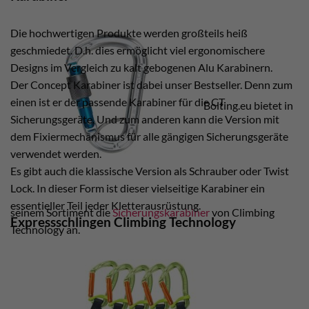
Die hochwertigen Produkte werden großteils heiß
geschmiedet. D.h. dies ermöglicht viel ergonomischere
Designs im Vergleich zu kalt gebogenen Alu Karabinern.
Der Concept Karabiner ist dabei unser Bestseller. Denn zum
einen ist er der passende Karabiner für die CT
Bolting.eu bietet in
Sicherungsgeräte. Und zum anderen kann die Version mit
dem Fixiermechanismus für alle gängigen Sicherungsgeräte
verwendet werden.
Es gibt auch die klassische Version als Schrauber oder Twist
Lock. In dieser Form ist dieser vielseitige Karabiner ein
essentieller Teil jeder Kletterausrüstung.
seinem Sortiment die
Sicherungskarabiner
von Climbing
Expressschlingen Climbing Technology
Technology an.