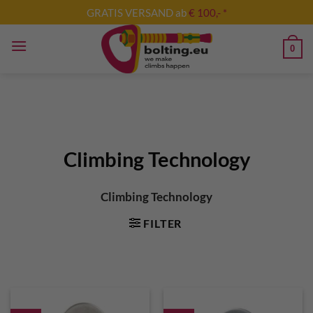
Zum
GRATIS VERSAND ab
€ 100,- *
Inhalt
springen
0
Climbing Technology
Climbing Technology
FILTER