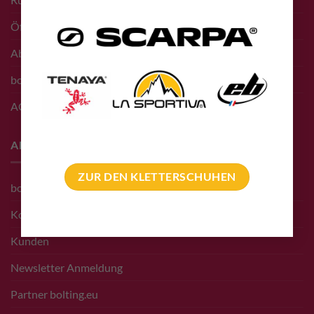
Öffnungszeiten Shop
Abholung vor Ort
bolting.eu Gutschein
AGB
About
ZUR DEN KLETTERSCHUHEN
bolting.eu Team
Kontakt
Kunden
Newsletter Anmeldung
Partner bolting.eu