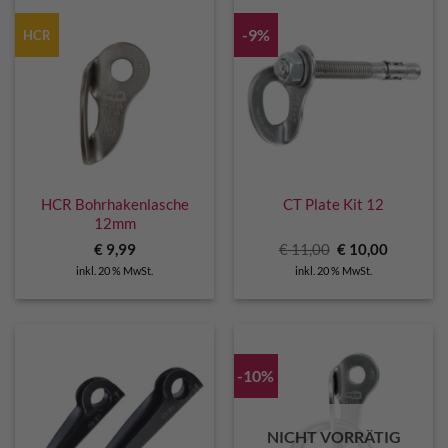
-9%
HCR
HCR Bohrhakenlasche
CT Plate Kit 12
12mm
Ursprünglicher
Aktuelle
€
9,99
€
11,00
€
10,00
Preis
Preis
inkl. 20 % MwSt.
inkl. 20 % MwSt.
war:
ist:
€ 11,00
€ 10,00.
-10%
NICHT VORRÄTIG