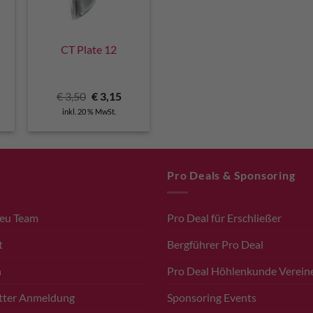
CT Plate 12
licher
tueller
Ursprünglicher
Aktueller
€
3,50
€
3,15
eis
Preis
Preis
inkl. 20 % MwSt.
:
war:
ist:
,15.
€ 3,50
€ 3,15.
Pro Deals & Sponsoring
.eu Team
Pro Deal für Erschließer
t
Bergführer Pro Deal
n
Pro Deal Höhlenkunde Verein
tter Anmeldung
Sponsoring Events