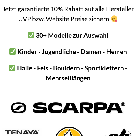
m
Jetzt garantierte 10% Rabatt auf alle Hersteller
gie oder Handbohren in Notfällen
UVP bzw. Website Preise sichern
che bei Hobby & im Haushalt
haken:
Fischer FAZ II
30+ Modelle zur Auswahl
ung
Kinder - Jugendliche - Damen - Herren
Halle - Fels - Bouldern - Sportklettern -
Mehrseillängen