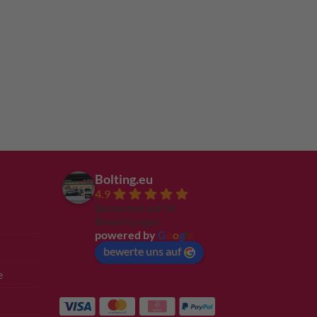
Bolting.eu
4.9
Basierend auf 94
Bewertungen
powered by
G
o
o
g
l
e
bewerte uns auf
e