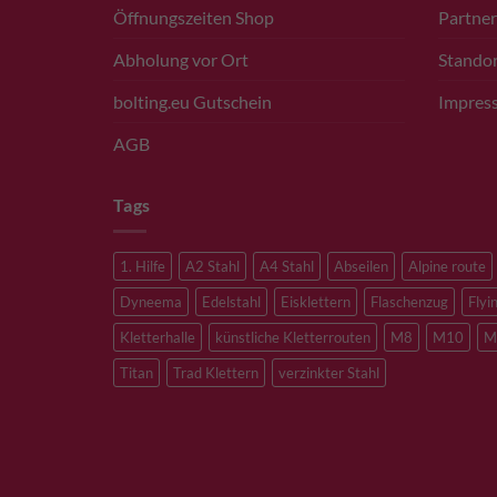
Öffnungszeiten Shop
Partner
Abholung vor Ort
Standor
bolting.eu Gutschein
Impres
AGB
Tags
1. Hilfe
A2 Stahl
A4 Stahl
Abseilen
Alpine route
Dyneema
Edelstahl
Eisklettern
Flaschenzug
Flyi
Kletterhalle
künstliche Kletterrouten
M8
M10
M
Titan
Trad Klettern
verzinkter Stahl