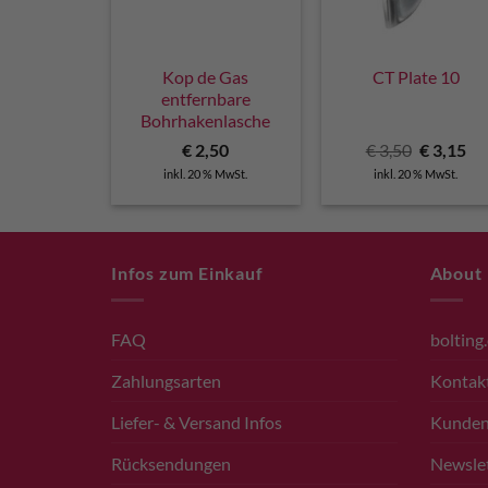
Kop de Gas
CT Plate 10
entfernbare
Bohrhakenlasche
Ursprüng
Ak
€
2,50
€
3,50
€
3,15
Preis
Pr
inkl. 20 % MwSt.
inkl. 20 % MwSt.
war:
ist
€ 3,50
€ 3
Infos zum Einkauf
About
FAQ
bolting
Zahlungsarten
Kontak
Liefer- & Versand Infos
Kunde
Rücksendungen
Newsle