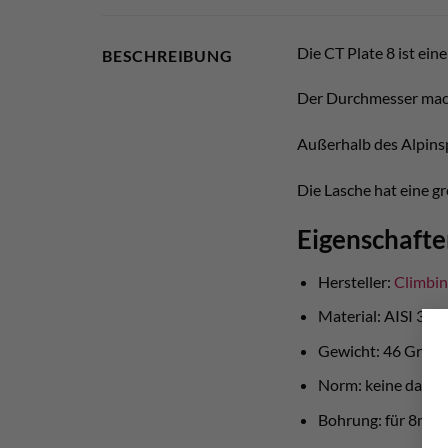
Die CT Plate 8 ist ei
BESCHREIBUNG
Der Durchmesser macht
Außerhalb des Alpins
Die Lasche hat eine g
Eigenschafte
Hersteller:
Climbin
Material: AISI 316
Gewicht: 46 Gram
Norm: keine da nu
Bohrung: für 8mm