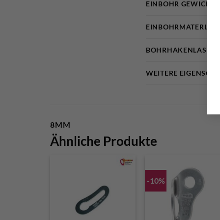
EINBOHR GEWICHT
EINBOHRMATERIAL 
BOHRHAKENLASCHE
WEITERE EIGENSCH
8MM
Ähnliche Produkte
-10%