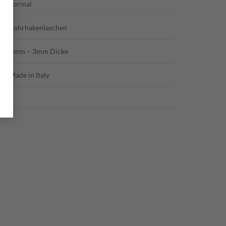
normal
Bohrhakenlaschen
8mm – 3mm Dicke
Made in Italy