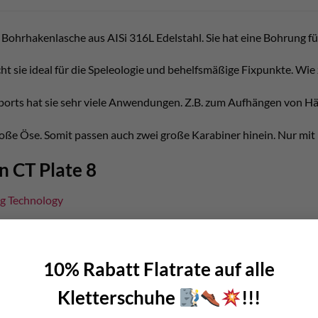
ne Bohrhakenlasche aus AISi 316L Edelstahl. Sie hat eine Bohrung
 sie ideal für die Speleologie und behelfsmäßige Fixpunkte. Wie 
ports hat sie sehr viele Anwendungen. Z.B. zum Aufhängen von H
roße Öse. Somit passen auch zwei große Karabiner hinein. Nur mi
n CT Plate 8
g Technology
L Edelstahl
m
10% Rabatt Flatrate auf alle
r für 8mm Bohrhaken
Kletterschuhe
!!!
 Bohrhaken