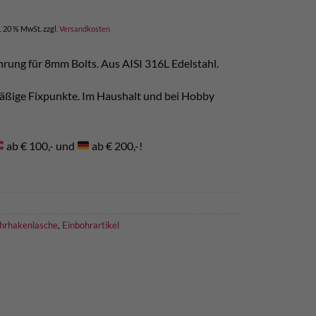
her
ler
l. 20 % MwSt.
zzgl.
Versandkosten
ung für 8mm Bolts. Aus AISI 316L Edelstahl.
smäßige Fixpunkte. Im Haushalt und bei Hobby
ab € 100,- und
ab € 200,-!
hrhakenlasche
,
Einbohrartikel