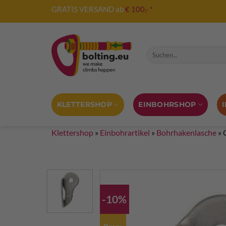
Zum
GRATIS VERSAND ab
€ 100,- *
Inhalt
springen
Suche nach:
KLETTERSHOP
EINBOHRSHOP
Klettershop
»
Einbohrartikel
»
Bohrhakenlasche
»
-10%