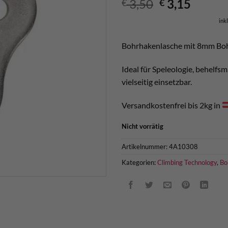
Ursprünglic
Aktuel
3,50
3,15
€
€
Preis
Preis
ink
war:
ist:
€ 3,50
€ 3,15.
Bohrhakenlasche mit 8mm Bohr
Ideal für Speleologie, behelf
vielseitig einsetzbar.
Versandkostenfrei bis 2kg in
Nicht vorrätig
Artikelnummer:
4A10308
Kategorien:
Climbing Technology
,
Bo