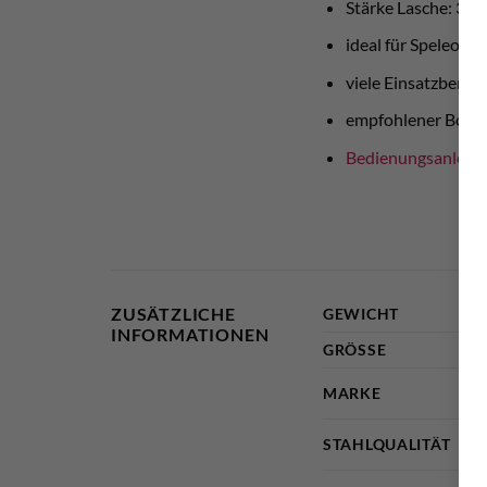
Stärke Lasche: 3m
ideal für Speleolo
viele Einsatzberei
empfohlener Bohr
Bedienungsanleit
ZUSÄTZLICHE
GEWICHT
INFORMATIONEN
GRÖSSE
MARKE
STAHLQUALITÄT