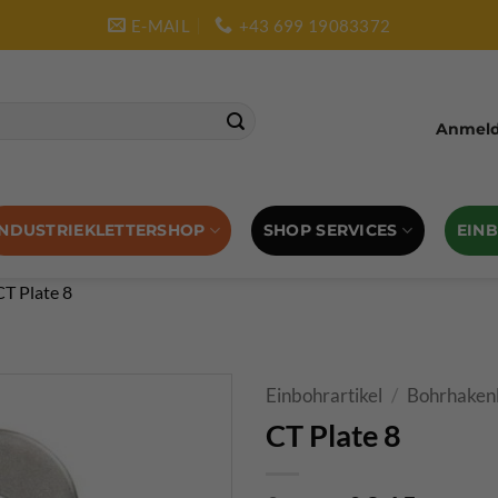
E-MAIL
+43 699 19083372
Anmelde
SHOP SERVICES
EIN
INDUSTRIEKLETTERSHOP
CT Plate 8
Einbohrartikel
/
Bohrhaken
CT Plate 8