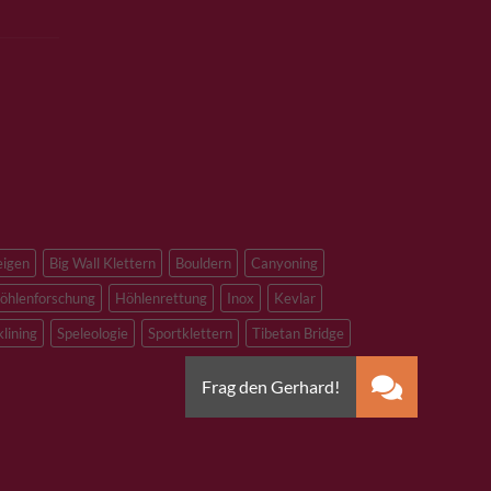
eigen
Big Wall Klettern
Bouldern
Canyoning
öhlenforschung
Höhlenrettung
Inox
Kevlar
klining
Speleologie
Sportklettern
Tibetan Bridge