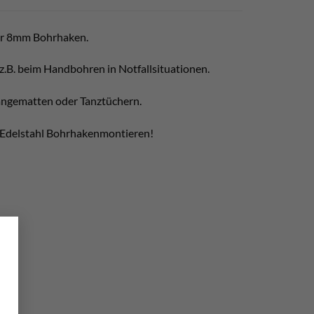
 für 8mm Bohrhaken.
z.B. beim Handbohren in Notfallsituationen.
ängematten oder Tanztüchern.
t Edelstahl Bohrhakenmontieren!
×