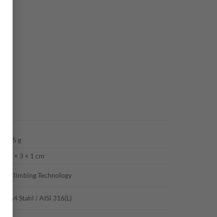
45 g
5 × 3 × 1 cm
Climbing Technology
A4 Stahl / AISI 316(L)