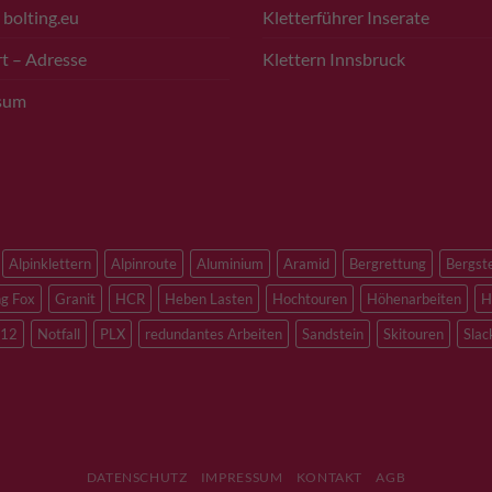
 bolting.eu
Kletterführer Inserate
t – Adresse
Klettern Innsbruck
sum
Alpinklettern
Alpinroute
Aluminium
Aramid
Bergrettung
Bergst
ng Fox
Granit
HCR
Heben Lasten
Hochtouren
Höhenarbeiten
H
12
Notfall
PLX
redundantes Arbeiten
Sandstein
Skitouren
Slac
DATENSCHUTZ
IMPRESSUM
KONTAKT
AGB