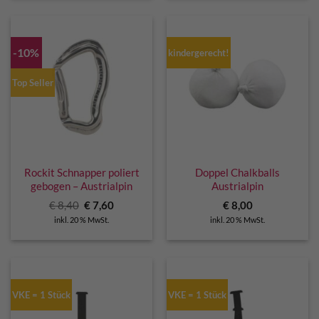
-10%
kindergerecht!
Top Seller
Rockit Schnapper poliert
Doppel Chalkballs
gebogen – Austrialpin
Austrialpin
Ursprünglicher
Aktueller
€
8,40
€
7,60
€
8,00
Preis
Preis
inkl. 20 % MwSt.
inkl. 20 % MwSt.
war:
ist:
€ 8,40
€ 7,60.
VKE = 1 Stück
VKE = 1 Stück