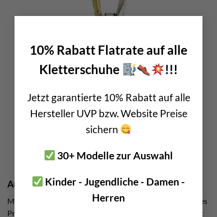
×
10% Rabatt Flatrate auf alle
Kletterschuhe
!!!
Jetzt garantierte 10% Rabatt auf alle
Hersteller UVP bzw. Website Preise
sichern
30+ Modelle zur Auswahl
Kinder - Jugendliche - Damen -
Austrialpin Sicherungsgerät
Herren
Mit dem Sicherungsgerät Fish haben die Tiroler ein beliebtes
Produkt auf den Markt gebracht. Denn dieser Halbautomat