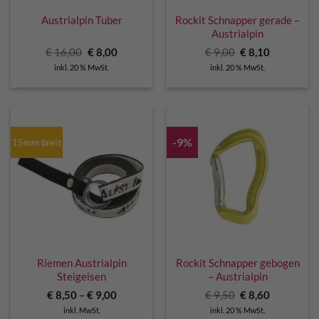
Austrialpin Tuber
Rockit Schnapper gerade –
Austrialpin
Ursprünglicher
Aktueller
Ursprünglicher
Aktueller
€
16,00
€
8,00
€
9,00
€
8,10
Preis
Preis
Preis
Preis
inkl. 20 % MwSt.
inkl. 20 % MwSt.
war:
ist:
war:
ist:
€ 16,00
€ 8,00.
€ 9,00
€ 8,10.
-9%
15mm breit
Riemen Austrialpin
Rockit Schnapper gebogen
Steigeisen
– Austrialpin
Ursprünglicher
Aktueller
€
8,50
–
€
9,00
€
9,50
€
8,60
Preis
Preis
inkl. MwSt.
inkl. 20 % MwSt.
war:
ist: