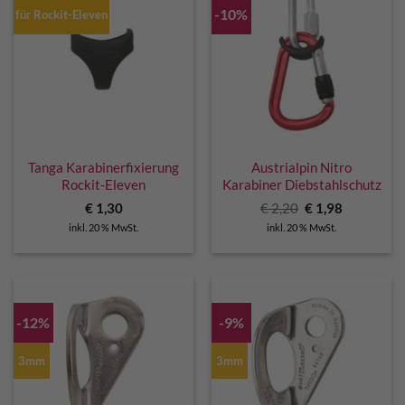
-10%
für Rockit-Eleven
Tanga Karabinerfixierung
Austrialpin Nitro
Rockit-Eleven
Karabiner Diebstahlschutz
Ursprünglicher
Aktueller
€
1,30
€
2,20
€
1,98
Preis
Preis
inkl. 20 % MwSt.
inkl. 20 % MwSt.
war:
ist:
€ 2,20
€ 1,98.
-12%
-9%
3mm
3mm