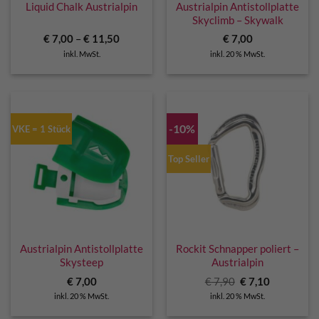
Liquid Chalk Austrialpin
Austrialpin Antistollplatte
Skyclimb – Skywalk
€
7,00
–
€
11,50
€
7,00
inkl. MwSt.
inkl. 20 % MwSt.
-10%
VKE = 1 Stück
Top Seller
Austrialpin Antistollplatte
Rockit Schnapper poliert –
Skysteep
Austrialpin
Ursprünglicher
Aktueller
€
7,00
€
7,90
€
7,10
Preis
Preis
inkl. 20 % MwSt.
inkl. 20 % MwSt.
war:
ist:
€ 7,90
€ 7,10.