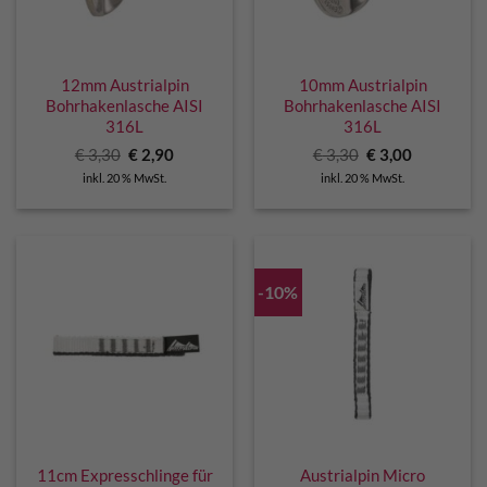
12mm Austrialpin
10mm Austrialpin
Bohrhakenlasche AISI
Bohrhakenlasche AISI
316L
316L
Ursprünglicher
Aktueller
Ursprünglicher
Aktueller
€
3,30
€
2,90
€
3,30
€
3,00
Preis
Preis
Preis
Preis
inkl. 20 % MwSt.
inkl. 20 % MwSt.
war:
ist:
war:
ist:
€ 3,30
€ 2,90.
€ 3,30
€ 3,00.
-10%
11cm Expresschlinge für
Austrialpin Micro