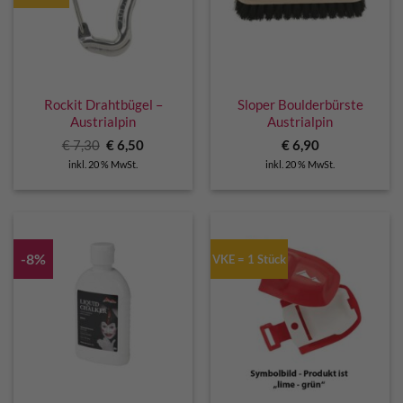
Rockit Drahtbügel –
Sloper Boulderbürste
Austrialpin
Austrialpin
Ursprünglicher
Aktueller
€
7,30
€
6,50
€
6,90
Preis
Preis
inkl. 20 % MwSt.
inkl. 20 % MwSt.
war:
ist:
€ 7,30
€ 6,50.
-8%
VKE = 1 Stück