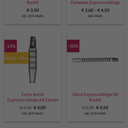
Rockit
Dyneema Expressschlinge
€
3,50
€
3,60
–
€
4,50
inkl. 20 % MwSt.
inkl. MwSt.
-11%
-10%
25mm - 12cm
Extra breite
20cm Expresschlinge für
Expressschlinge AA Eleven
Rockit
Ursprünglicher
Aktueller
Ursprünglicher
Aktueller
€
4,50
€
4,00
€
5,00
€
4,50
Preis
Preis
Preis
Preis
inkl. 20 % MwSt.
inkl. 20 % MwSt.
war:
ist:
war:
ist:
€ 4,50
€ 4,00.
€ 5,00
€ 4,50.