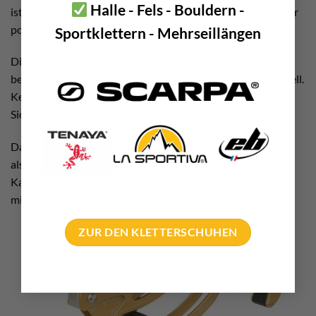
Halle - Fels - Bouldern -
ist sowohl bei Kindern, Jugendlichen und Erwachsenen sehr
populär.
Sportklettern - Mehrseillängen
Dieses Sicherungsgerät lässt sich zum einen einfach
bedienen. Und zum anderen ist es leicht und hochfunktionell.
Kein Wunder das es mittlerweile zu einem der gängigsten
Sicherungsgeräten in der Kletterszene zählt.
Das Sicherungsgerät gibt es in zwei Ausführungen. Erstens
als Set in türkis-blau mit grünem 3-Wege Autolock
Karabiner. Und zweitens als „Gold-Fish“ in goldener Farbe
mit schwarzem 3-Wege Autolock Karabiner.
ZUR DEN KLETTERSCHUHEN