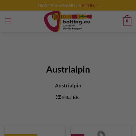
Zum
GRATIS VERSAND ab
€ 100,- *
Inhalt
springen
0
Austrialpin
Austrialpin
FILTER