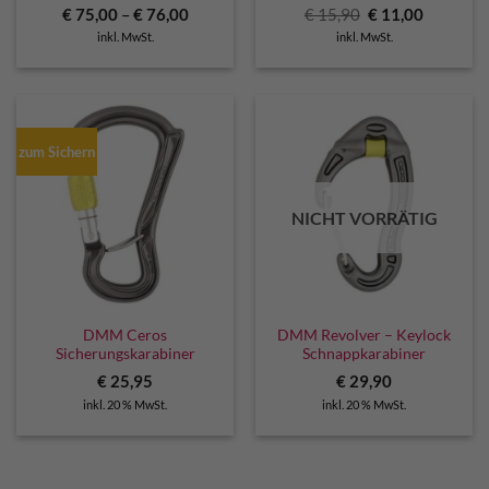
Ursprünglicher
Aktuelle
€
75,00
–
€
76,00
€
15,90
€
11,00
Preis
Preis
inkl. MwSt.
inkl. MwSt.
war:
ist:
€ 15,90
€ 11,00.
zum Sichern
NICHT VORRÄTIG
DMM Ceros
DMM Revolver – Keylock
Sicherungskarabiner
Schnappkarabiner
€
25,95
€
29,90
inkl. 20 % MwSt.
inkl. 20 % MwSt.