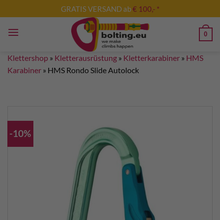
Zum
GRATIS VERSAND ab
€ 100,- *
Inhalt
springen
0
Klettershop
»
Kletterausrüstung
»
Kletterkarabiner
»
HMS
Karabiner
»
HMS Rondo Slide Autolock
-10%