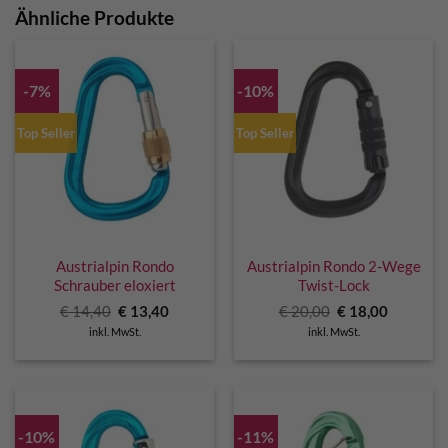
Ähnliche Produkte
-7%
-10%
Top Seller
Top Seller
Austrialpin Rondo
Austrialpin Rondo 2-Wege
Schrauber eloxiert
Twist-Lock
Ursprünglicher
Aktueller
Ursprünglicher
Aktuelle
€
14,40
€
13,40
€
20,00
€
18,00
Preis
Preis
Preis
Preis
inkl. MwSt.
inkl. MwSt.
war:
ist:
war:
ist:
€ 14,40
€ 13,40.
€ 20,00
€ 18,00.
-10%
-11%