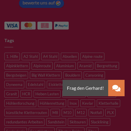
bewerte uns auf
Tags
1. Hilfe
A2 Stahl
A4 Stahl
Abseilen
Alpine route
Alpinklettern
Alpinroute
Aluminium
Aramid
Bergrettung
Bergsteigen
Big Wall Klettern
Bouldern
Canyoning
Dyneema
Edelstahl
Eisklettern
Flaschenzug
Flying Fox
Granit
HCR
Heben Lasten
Hochtouren
Höhenarbeiten
Höhlenforschung
Höhlenrettung
Inox
Kevlar
Kletterhalle
künstliche Kletterrouten
M8
M10
M12
Notfall
PLX
redundantes Arbeiten
Sandstein
Skitouren
Slacklining