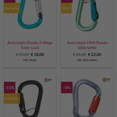
Top Seller
NEU!
Austrialpin Rondo 3-Wege
Austrialpin HMS Rondo
Twist-Lock
Slide Selfie
Ursprünglicher
Aktueller
Ursprünglicher
Aktuelle
€
20,00
€
18,00
€
24,60
€
22,00
Preis
Preis
Preis
Preis
inkl. MwSt.
inkl. 20 % MwSt.
war:
ist:
war:
ist:
€ 20,00
€ 18,00.
€ 24,60
€ 22,00.
-11%
-5%
Top Seller