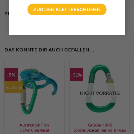
ZUR DEN KLETTERSCHUHEN
PRODUKTSICHERHEIT
DAS KÖNNTE DIR AUCH GEFALLEN …
-5%
-31%
Top Seller
NICHT VORRÄTIG
Austrialpin Fish
Großer HMS
Sicherungsgerät
Schraubkarabiner bolting.eu