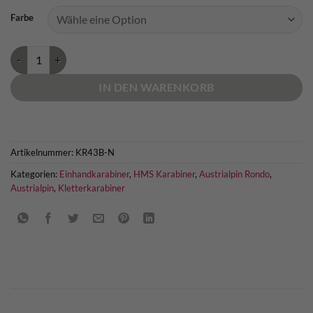
Farbe
HMS Rondo Slide Autolock Menge
IN DEN WARENKORB
Artikelnummer:
KR43B-N
Kategorien:
Einhandkarabiner
,
HMS Karabiner
,
Austrialpin Rondo
,
Austrialpin
,
Kletterkarabiner