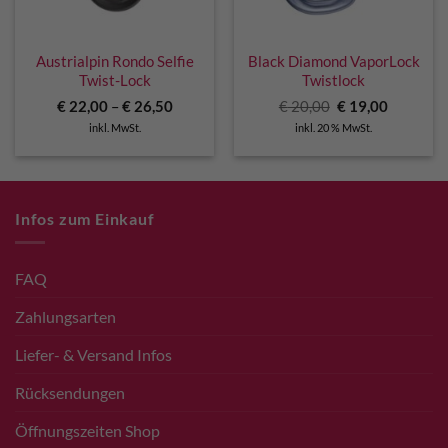
Austrialpin Rondo Selfie
Black Diamond VaporLock
Twist-Lock
Twistlock
Ursprünglicher
Aktuelle
€
22,00
–
€
26,50
€
20,00
€
19,00
Preis
Preis
inkl. MwSt.
inkl. 20 % MwSt.
war:
ist:
€ 20,00
€ 19,00.
Infos zum Einkauf
FAQ
Zahlungsarten
Liefer- & Versand Infos
Rücksendungen
Öffnungszeiten Shop