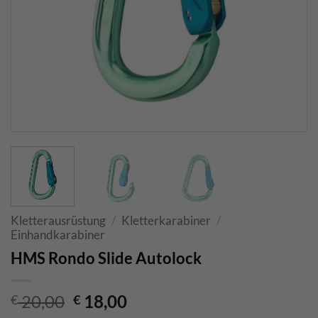
Kletterausrüstung
/
Kletterkarabiner
/
Einhandkarabiner
HMS Rondo Slide Autolock
Ursprünglicher
Aktueller
20,00
18,00
€
€
Preis
Preis