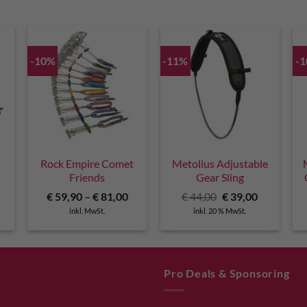
-10%
-11%
-
r
Rock Empire Comet
Metolius Adjustable
Friends
Gear Sling
Ursprünglicher
Aktueller
€
59,90
–
€
81,00
€
44,00
€
39,00
Preis
Preis
inkl. MwSt.
inkl. 20 % MwSt.
war:
ist:
€ 44,00
€ 39,00.
Pro Deals & Sponsoring