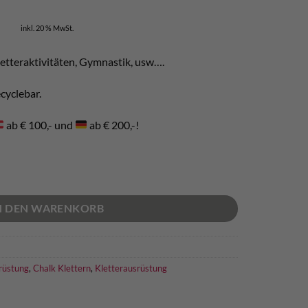
inkl. 20 % MwSt.
letteraktivitäten, Gymnastik, usw….
ecyclebar.
ab € 100,- und
ab € 200,-!
N DEN WARENKORB
rüstung
,
Chalk Klettern
,
Kletterausrüstung