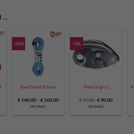
N …
-23%
-5%
d
Beal Zenith 9.5mm
Petzl Grigri 2
R
licher
ktueller
Ursprünglicher
Aktueller
€
140,00
–
€
160,00
€
95,00
€
90,00
reis
Preis
Preis
inkl. MwSt.
inkl. MwSt.
t:
war:
ist:
 86,00.
€ 95,00
€ 90,00.