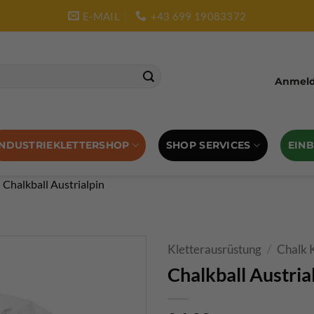
E-MAIL
+43 699 19083372
Anmelde
SHOP SERVICES
EIN
INDUSTRIEKLETTERSHOP
»
Chalkball Austrialpin
Kletterausrüstung
/
Chalk 
Chalkball Austria