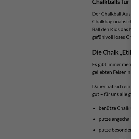
Chalkballs für Ki
Der Chalkball Austrial
Chalkbag unabsichtlic
Ball den Kids das Magn
gefühlvoll loses Chal
Die Chalk „Etiket
Es gibt immer mehr Kl
geliebten Felsen nich
Daher hat sich ein „g
gut – für uns alle gut
benütze Chalk übe
putze angechalkte 
putze besonders je