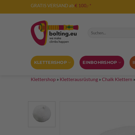
Zum
GRATIS VERSAND ab
€ 100,- *
Inhalt
springen
Suche nach:
KLETTERSHOP
EINBOHRSHOP
Klettershop
»
Kletterausrüstung
»
Chalk Klettern