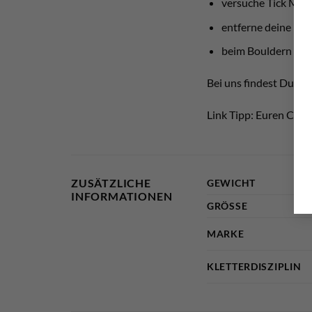
versuche Tick Mark
entferne deine nöt
beim Bouldern putzt
Bei uns findest Du nat
Link Tipp: Euren Chalk
ZUSÄTZLICHE
GEWICHT
INFORMATIONEN
GRÖSSE
MARKE
KLETTERDISZIPLIN