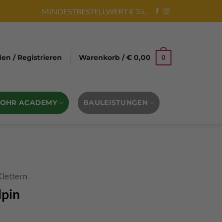
MINDESTBESTELLWERT € 35,-
n / Registrieren
Warenkorb /
€
0,00
0
BOHR ACADEMY
BAULEISTUNGEN
Klettern
lpin