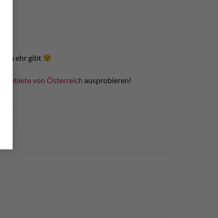
eden ehr gibt
ergebiete von Österreich
ausprobieren!