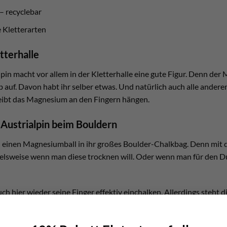
– recyclebar
e Kletterarten
etterhalle
lpin macht vor allem in der Kletterhalle eine gute Figur. Denn de
 auf. Davon habt ihr selber etwas. Und natürlich auch alle andere
eibt das Magnesium an den Fingern hängen.
l Austrialpin beim Bouldern
 einen Magnesiumball in ihr großes Boulder-Chalkbag. Denn mit de
lsweise wenn man diese trocknen will. Oder wenn man für den Dur
h hier wieder seine Finger effektiv einchalken. Allerdings steht d