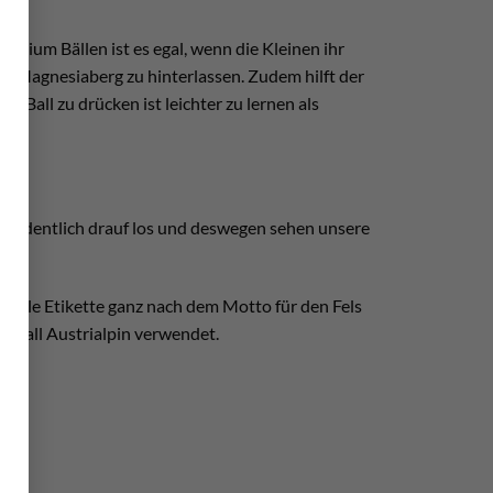
nesium Bällen ist es egal, wenn die Kleinen ihr
en Magnesiaberg zu hinterlassen. Zudem hilft der
n Ball zu drücken ist leichter zu lernen als
nz ordentlich drauf los und deswegen sehen unsere
simple Etikette ganz nach dem Motto für den Fels
alkball Austrialpin verwendet.