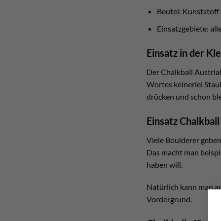
Beutel: Kunststoff 
Einsatzgebiete: all
Einsatz in der Kl
Der Chalkball Austria
Wortes keinerlei Staub
drücken und schon bl
Einsatz Chalkbal
Viele Boulderer geben
Das macht man beispie
haben will.
Natürlich kann man auc
Vordergrund.