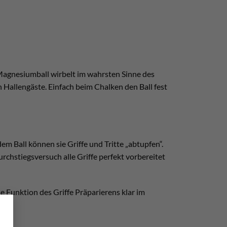
r Magnesiumball wirbelt im wahrsten Sinne des
n Hallengäste. Einfach beim Chalken den Ball fest
m Ball können sie Griffe und Tritte „abtupfen“.
chstiegsversuch alle Griffe perfekt vorbereitet
ie Funktion des Griffe Präparierens klar im
×