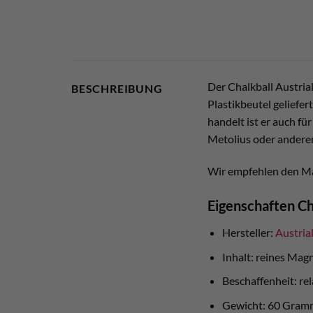
Der Chalkball Austrialp
BESCHREIBUNG
Plastikbeutel geliefe
handelt ist er auch fü
Metolius oder andere
Wir empfehlen den Mag
Eigenschaften Ch
Hersteller:
Austria
Inhalt: reines Ma
Beschaffenheit: re
Gewicht: 60 Gram