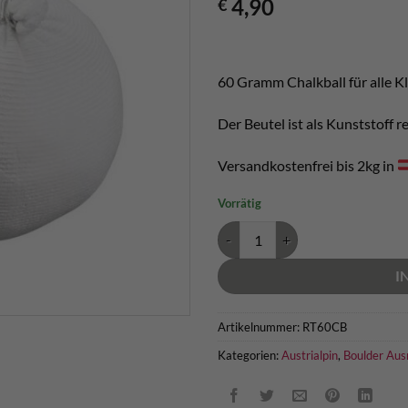
4,90
€
60 Gramm Chalkball für alle K
Der Beutel ist als Kunststoff r
Versandkostenfrei bis 2kg in
Vorrätig
Chalkball Austrialpin Menge
I
Artikelnummer:
RT60CB
Kategorien:
Austrialpin
,
Boulder Aus