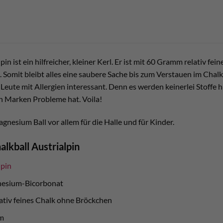
in ist ein hilfreicher, kleiner Kerl. Er ist mit 60 Gramm relativ fei
rt. Somit bleibt alles eine saubere Sache bis zum Verstauen im Ch
r Leute mit Allergien interessant. Denn es werden keinerlei Stoffe
n Marken Probleme hat. Voila!
nesium Ball vor allem für die Halle und für Kinder.
alkball Austrialpin
lpin
gnesium-Bicorbonat
lativ feines Chalk ohne Bröckchen
m