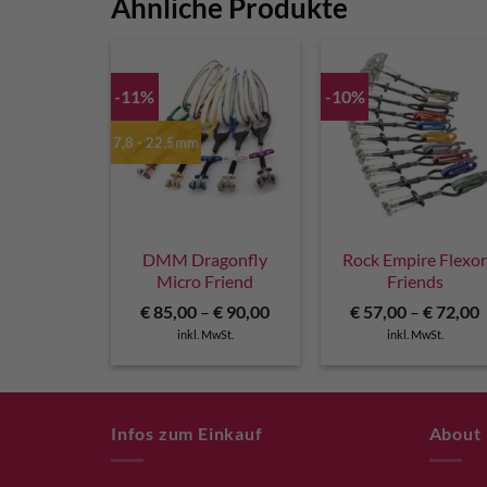
Ähnliche Produkte
-11%
-10%
7,8 - 22,5mm
DMM Dragonfly
Rock Empire Flexo
Micro Friend
Friends
€
85,00
–
€
90,00
€
57,00
–
€
72,00
inkl. MwSt.
inkl. MwSt.
Infos zum Einkauf
About