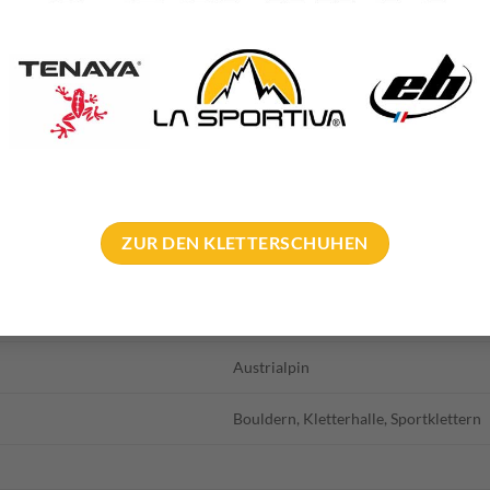
s in Grenzen zu halten
igen Tick Marks am Ende des Tages wieder
 bitte ordentlich den ganzen Block wenn ihr fertig seid
ürlich ein riesige Auswahl an
Boulderbürsten
damit es keine Ausr
ball Austrialpin könnt ihr gleich einmal in einem der
besten Bould
ZUR DEN KLETTERSCHUHEN
60 g
5 × 5 × 5 cm
Austrialpin
Bouldern, Kletterhalle, Sportklettern