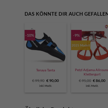
DAS KÖNNTE DIR AUCH GEFALLE
-10%
-9%
2025 Modell
Petzl Adjama Allroun
Tenaya Tanta
Klettergurt
Ursprünglicher
Aktueller
Ursprüng
A
€
99,90
€
90,00
€
95,00
€
86,00
Preis
Preis
Preis
P
inkl. MwSt.
inkl. MwSt.
war:
ist:
war:
is
€ 99,90
€ 90,00.
€ 95,00
€