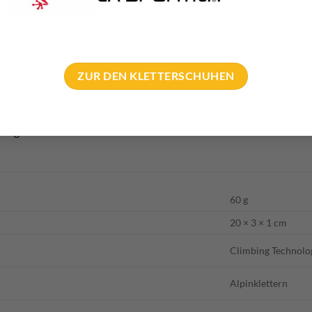
ZUR DEN KLETTERSCHUHEN
t gibt es auf der Hersteller
Website
60 g
20 × 3 × 1 cm
Climbing Technolo
Alpinklettern