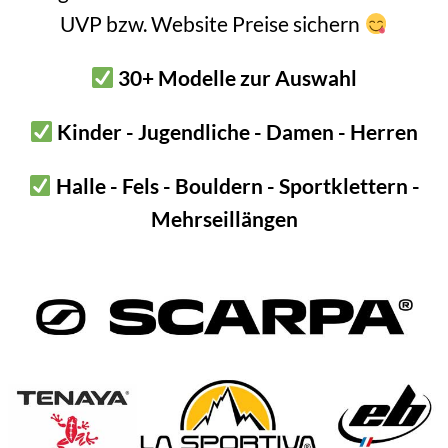
UVP bzw. Website Preise sichern
gt beispielhaft wie das Nuts Tool Climbing Technology verwendet wi
30+ Modelle zur Auswahl
leich.
Kinder - Jugendliche - Damen - Herren
Halle - Fels - Bouldern - Sportklettern -
Mehrseillängen