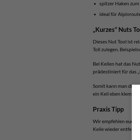
spitzer Haken zum 
ideal für Alpinrout
„Kurzes“ Nuts To
Dieses Nut Tool ist re
Toll zulegen. Beispiel
Bei Keilen hat das Nu
prädestiniert für das
Somit kann man diese 
ein Keil eben klemmt. 
Praxis Tipp
Wir empfehlen euch in
Keile wieder entfernen