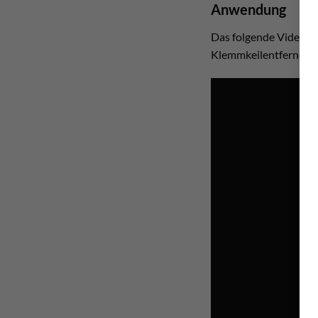
Anwendung
Das folgende Video zei
Klemmkeilentfernern g