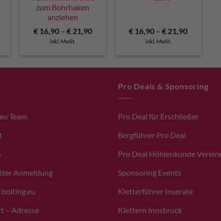
zum Bohrhaken
anziehen
€
16,90
–
€
21,90
€
16,90
–
€
21,90
inkl. MwSt.
inkl. MwSt.
Pro Deals & Sponsoring
.eu Team
Pro Deal für Erschließer
t
Bergführer Pro Deal
n
Pro Deal Höhlenkunde Verein
tter Anmeldung
Sponsoring Events
 bolting.eu
Kletterführer Inserate
t – Adresse
Klettern Innsbruck