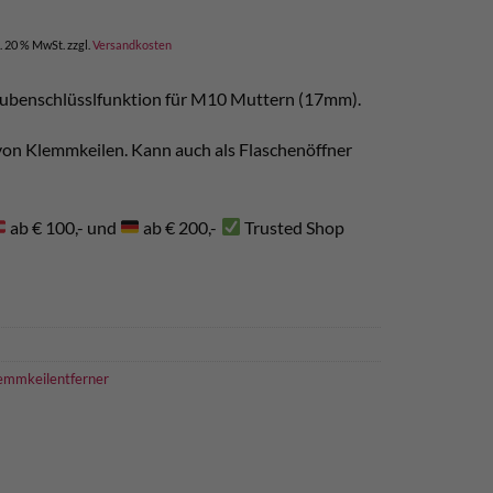
l. 20 % MwSt.
zzgl.
Versandkosten
raubenschlüsslfunktion für M10 Muttern (17mm).
von Klemmkeilen. Kann auch als Flaschenöffner
ab € 100,- und
ab € 200,-
Trusted Shop
emmkeilentferner