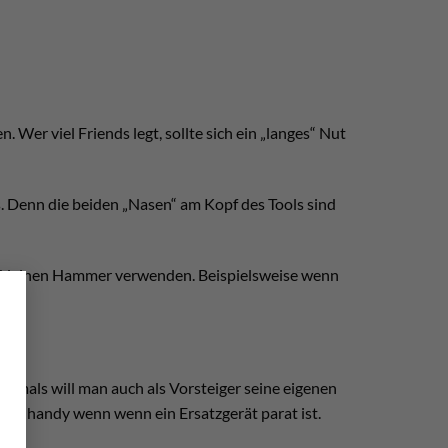
. Wer viel Friends legt, sollte sich ein „langes“ Nut
s. Denn die beiden „Nasen“ am Kopf des Tools sind
nen kleinen Hammer verwenden. Beispielsweise wenn
×
s.
ftmals will man auch als Vorsteiger seine eigenen
 eben handy wenn wenn ein Ersatzgerät parat ist.