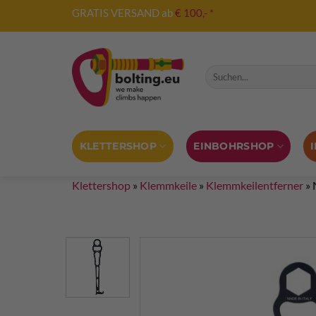
Zum
GRATIS VERSAND ab
€ 100,- *
Inhalt
springen
Suche nach:
KLETTERSHOP
EINBOHRSHOP
Klettershop
»
Klemmkeile
»
Klemmkeilentferner
»