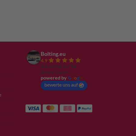
Bolting.eu
4.9
Basierend auf 94
Bewertungen
powered by
G
o
o
g
l
e
bewerte uns auf
e