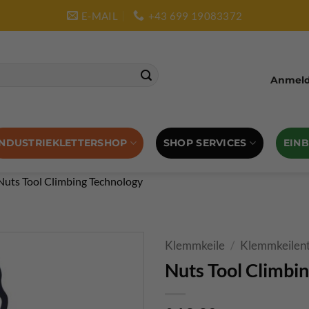
E-MAIL
+43 699 19083372
Anmelde
SHOP SERVICES
EIN
INDUSTRIEKLETTERSHOP
Nuts Tool Climbing Technology
Klemmkeile
/
Klemmkeilent
Nuts Tool Climbi