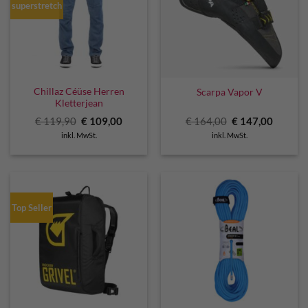
superstretch
Chillaz Céüse Herren
Scarpa Vapor V
Kletterjean
Ursprünglicher
Aktueller
Ursprünglicher
Aktuell
€
119,90
€
109,00
€
164,00
€
147,00
Preis
Preis
Preis
Preis
inkl. MwSt.
inkl. MwSt.
war:
ist:
war:
ist:
€ 119,90
€ 109,00.
€ 164,00
€ 147,0
Top Seller