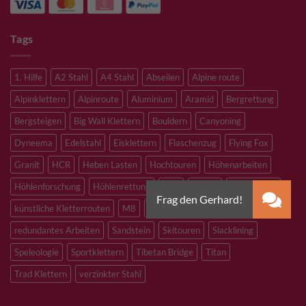
Tags
1. Hilfe
A2 Stahl
A4 Stahl
Abseilen
Alpine route
Alpinklettern
Alpinroute
Aluminium
Aramid
Bergrettung
Bergsteigen
Big Wall Klettern
Bouldern
Canyoning
Dyneema
Edelstahl
Eisklettern
Flaschenzug
Flying Fox
Granit
HCR
Heben Lasten
Hochtouren
Höhenarbeiten
Höhlenforschung
Höhlenrettung
Inox
Kevlar
Kletterhalle
künstliche Kletterrouten
M8
M10
M12
Notfall
PLX
redundantes Arbeiten
Sandstein
Skitouren
Slacklining
Speleologie
Sportklettern
Tibetan Bridge
Titan
Trad Klettern
verzinkter Stahl