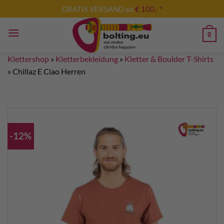
Zum
GRATIS VERSAND ab
€ 100,- *
Inhalt
springen
0
Klettershop
»
Kletterbekleidung
»
Kletter & Boulder T-Shirts
»
Chillaz E Ciao Herren
-12%