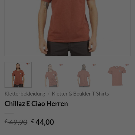
Kletterbekleidung
/
Kletter & Boulder T-Shirts
Chillaz E Ciao Herren
Ursprünglicher
Aktueller
49,90
44,00
€
€
Preis
Preis