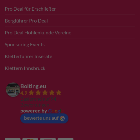
Pro Deal für Erschließer
Bergführer Pro Deal
Pro Deal Höhlenkunde Vereine
Sponsoring Events
Kletterführer Inserate
Klettern Innsbruck
Bolting.eu
4.9
Basierend auf 94
Bewertungen
powered by
G
o
o
g
l
e
bewerte uns auf