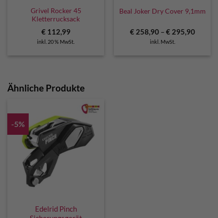
Grivel Rocker 45
Beal Joker Dry Cover 9,1mm
Kletterrucksack
€
112,99
€
258,90
–
€
295,90
inkl. 20 % MwSt.
inkl. MwSt.
Ähnliche Produkte
-5%
Edelrid Pinch
Sicherungsgerät