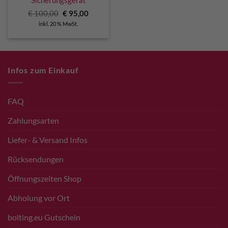
Ursprünglicher
Aktueller
€
100,00
€
95,00
Preis
Preis
inkl. 20 % MwSt.
war:
ist:
€ 100,00
€ 95,00.
Infos zum Einkauf
FAQ
Zahlungsarten
Liefer- & Versand Infos
Rücksendungen
Öffnungszeiten Shop
Abholung vor Ort
bolting.eu Gutschein