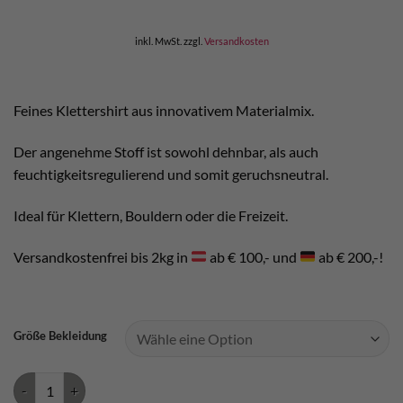
war:
ist:
€ 49,90
€ 44,00.
inkl. MwSt.
zzgl.
Versandkosten
Feines Klettershirt aus innovativem Materialmix.
Der angenehme Stoff ist sowohl dehnbar, als auch
feuchtigkeitsregulierend und somit geruchsneutral.
Ideal für Klettern, Bouldern oder die Freizeit.
Versandkostenfrei bis 2kg in
ab € 100,- und
ab € 200,-!
Größe Bekleidung
Chillaz E Ciao Herren Menge