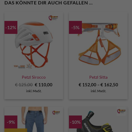
DAS KÖNNTE DIR AUCH GEFALLEN …
-12%
-5%
Petzl Sirocco
Petzl Sitta
Ursprünglicher
Aktueller
€
125,00
€
110,00
€
152,00
–
€
162,50
Preis
Preis
inkl. MwSt.
inkl. MwSt.
war:
ist:
€ 125,00
€ 110,00.
-9%
-10%