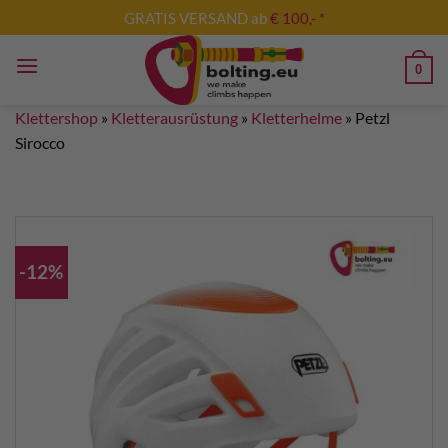
Zum
GRATIS VERSAND ab
€ 100,- *
Inhalt
springen
0
Klettershop
»
Kletterausrüstung
»
Kletterhelme
»
Petzl
Sirocco
-12%