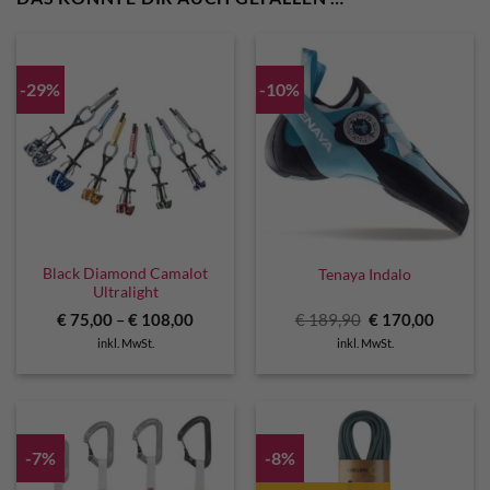
-29%
-10%
Black Diamond Camalot
Tenaya Indalo
Ultralight
Ursprünglicher
Aktuell
€
75,00
–
€
108,00
€
189,90
€
170,00
Preis
Preis
inkl. MwSt.
inkl. MwSt.
war:
ist:
€ 189,90
€ 170,0
-7%
-8%