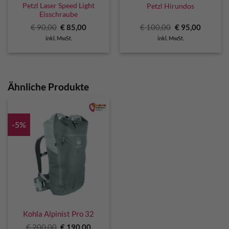
Petzl Laser Speed Light
Petzl Hirundos
Eisschraube
Ursprünglicher
Aktueller
Ursprünglicher
Aktuelle
€
90,00
€
85,00
€
100,00
€
95,00
Preis
Preis
Preis
Preis
inkl. MwSt.
inkl. MwSt.
war:
ist:
war:
ist:
€ 90,00
€ 85,00.
€ 100,00
€ 95,00.
Ähnliche Produkte
-5%
Kohla Alpinist Pro 32
Ursprünglicher
Aktueller
€
200,00
€
190,00