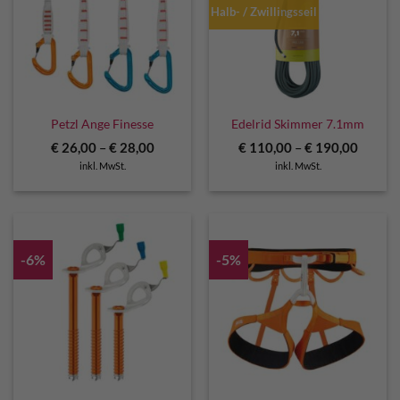
Halb- / Zwillingsseil
Petzl Ange Finesse
Edelrid Skimmer 7.1mm
€
26,00
–
€
28,00
€
110,00
–
€
190,00
inkl. MwSt.
inkl. MwSt.
-6%
-5%