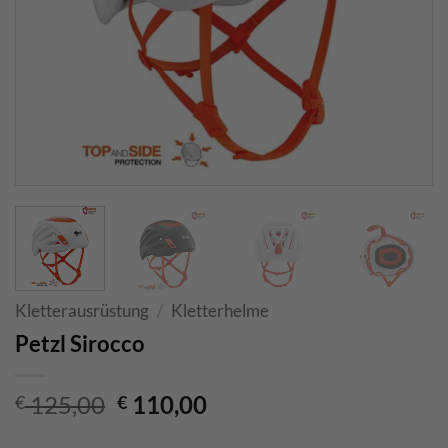
Kletterausrüstung
/
Kletterhelme
Petzl Sirocco
Ursprünglicher
Aktueller
125,00
110,00
€
€
Preis
Preis