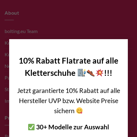
About
bolting.eu Team
×
Kontakt
Kunden
10% Rabatt Flatrate auf alle
Newsletter Anmeldung
Kletterschuhe
!!!
Partner bolting.eu
Standort – Adresse
Jetzt garantierte 10% Rabatt auf alle
Hersteller UVP bzw. Website Preise
Impressum
sichern
Pro Deals & Sponsoring
30+ Modelle zur Auswahl
Pro Deal für Erschließer