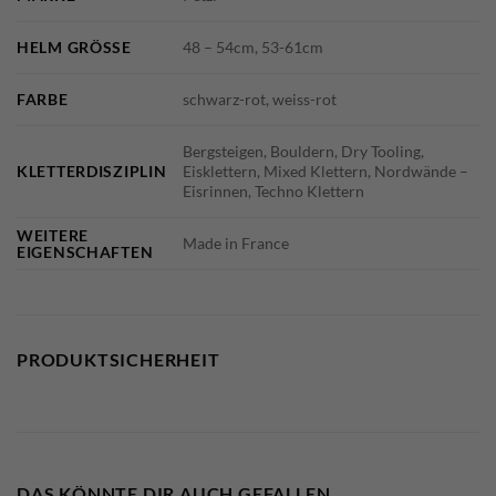
HELM GRÖSSE
48 – 54cm, 53-61cm
FARBE
schwarz-rot, weiss-rot
Bergsteigen, Bouldern, Dry Tooling,
KLETTERDISZIPLIN
Eisklettern, Mixed Klettern, Nordwände –
Eisrinnen, Techno Klettern
WEITERE
Made in France
EIGENSCHAFTEN
PRODUKTSICHERHEIT
DAS KÖNNTE DIR AUCH GEFALLEN …