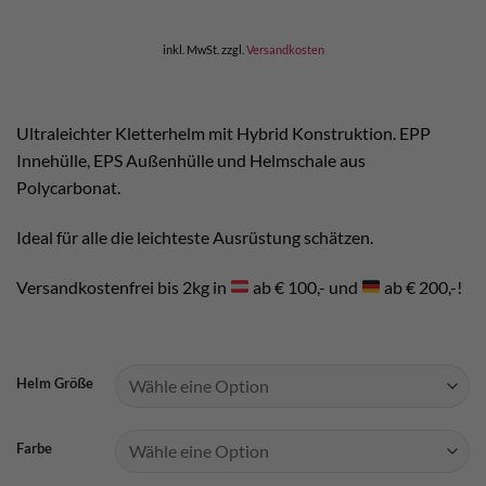
war:
ist:
€ 125,00
€ 110,00.
inkl. MwSt.
zzgl.
Versandkosten
Ultraleichter Kletterhelm mit Hybrid Konstruktion. EPP
Innehülle, EPS Außenhülle und Helmschale aus
Polycarbonat.
Ideal für alle die leichteste Ausrüstung schätzen.
Versandkostenfrei bis 2kg in
ab € 100,- und
ab € 200,-!
Helm Größe
Farbe