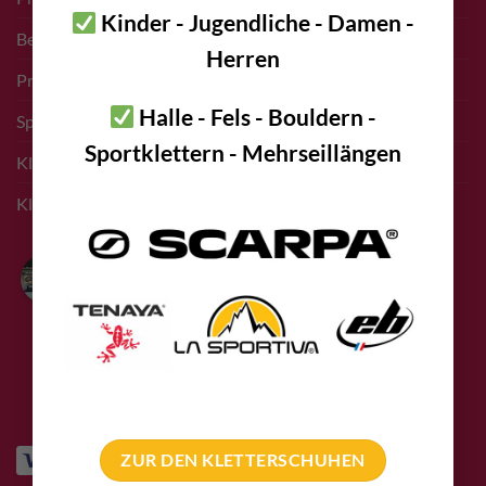
Kinder - Jugendliche - Damen -
Bergführer Pro Deal
Herren
Pro Deal Höhlenkunde Vereine
Halle - Fels - Bouldern -
Sponsoring Events
Sportklettern - Mehrseillängen
Kletterführer Inserate
Klettern Innsbruck
Bolting.eu
4.9
Basierend auf 94
Bewertungen
powered by
G
o
o
g
l
e
bewerte uns auf
ZUR DEN KLETTERSCHUHEN