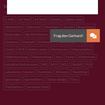
Tags
1. Hilfe
A2 Stahl
A4 Stahl
Abseilen
Alpine route
Alpinklettern
Alpinroute
Aluminium
Aramid
Bergrettung
Bergsteigen
Big Wall Klettern
Bouldern
Canyoning
Dyneema
Edelstahl
Eisklettern
Flaschenzug
Flying Fox
Granit
HCR
Heben Lasten
Hochtouren
Höhenarbeiten
Höhlenforschung
Höhlenrettung
Inox
Kevlar
Kletterhalle
künstliche Kletterrouten
M8
M10
M12
Notfall
PLX
redundantes Arbeiten
Sandstein
Skitouren
Slacklining
Speleologie
Sportklettern
Tibetan Bridge
Titan
Trad Klettern
verzinkter Stahl