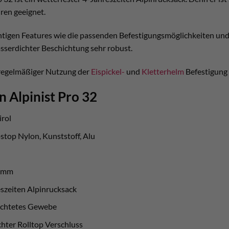
ren geeignet.
ichtigen Features wie die passenden Befestigungsmöglichkeiten un
sserdichter Beschichtung sehr robust.
 regelmäßiger Nutzung der
Eispickel-
und
Kletterhelm
Befestigung 
n Alpinist Pro 32
irol
stop Nylon, Kunststoff, Alu
ramm
eszeiten Alpinrucksack
ichtetes Gewebe
chter Rolltop Verschluss