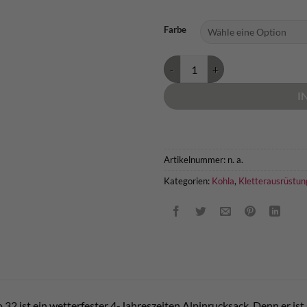
Farbe
Kohla Alpinist Pro 32 Menge
I
Artikelnummer:
n. a.
Kategorien:
Kohla
,
Kletterausrüstun
 32 ist ein wetterfester 4-Jahreszeiten Alpinrucksack. Denn er ist