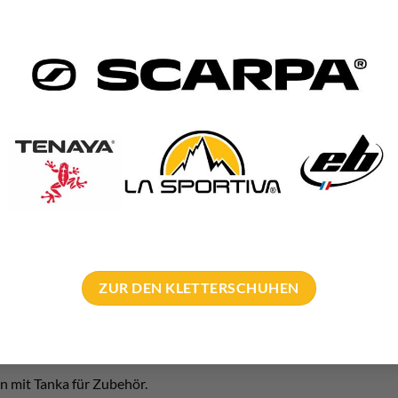
0D Ripstop Nyon
n Kohla hat ein robustes, innen beschichtetes Material.
um einen außen sehr gute Abriebfestigkeit. Und zum anderen Wass
s Modell sehr guten Wetterschutz.
aufen liegen dem Alpinrucksack in einem kleinen Säckchen bei.
ZUR DEN KLETTERSCHUHEN
für die Eispickel.
.B. Skier.
n mit Tanka für Zubehör.