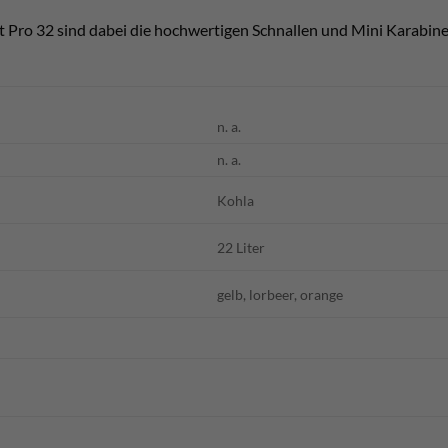
st Pro 32 sind dabei die hochwertigen Schnallen und Mini Karabine
n. a.
n. a.
Kohla
22 Liter
gelb, lorbeer, orange