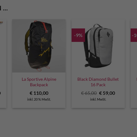
N …
-9%
-
La Sportive Alpine
Black Diamond Bullet
Backpack
16 Pack
Ursprünglicher
Aktueller
0
€
110,00
€
65,00
€
59,00
Preis
Preis
inkl. 20 % MwSt.
inkl. MwSt.
war:
ist:
€ 65,00
€ 59,00.