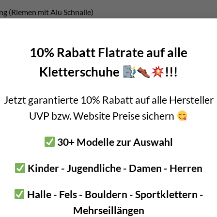
g (Riemen mit Alu Schnalle)
entragesystem
ückenplatte (200 Gramm)
10% Rabatt Flatrate auf alle
 Zugang zum Innenraum
Kletterschuhe
!!!
gungsriemen für Eispickel, Seitenriemen und Kletterhelm Netz
wei dreischlaufige Daisy Chains als Befestigungsmöglichkeit
Jetzt garantierte 10% Rabatt auf alle Hersteller
nnentasche mit RV
UVP bzw. Website Preise sichern
RV
30+ Modelle zur Auswahl
r Lawinenschaufel und Sonde
omisch geformte Trageriemen
Kinder - Jugendliche - Damen - Herren
rt Teile
Halle - Fels - Bouldern - Sportklettern -
t RV Tasche für Kleinteile
Mehrseillängen
otfall Pfeife