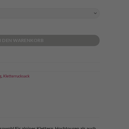
N DEN WARENKORB
g
,
Kletterrucksack
 sowohl für alpines Klettern, Hochtouren als auch