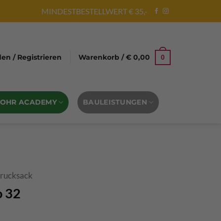
MINDESTBESTELLWERT € 35,-
n / Registrieren
Warenkorb /
€
0,00
0
BOHR ACADEMY
BAULEISTUNGEN
rrucksack
o 32