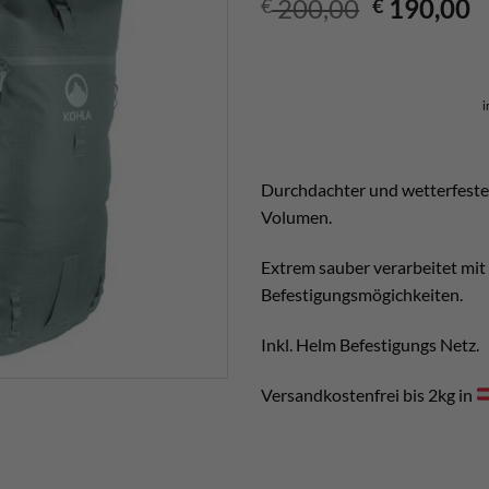
Ursprüngl
A
200,00
190,00
€
€
Preis
P
war:
is
€ 200,00
€
i
Durchdachter und wetterfester
Volumen.
Extrem sauber verarbeitet mit
Befestigungsmögichkeiten.
Inkl. Helm Befestigungs Netz.
Versandkostenfrei bis 2kg in