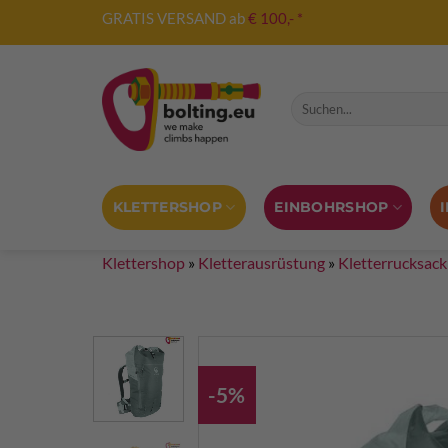
Zum
GRATIS VERSAND ab
€ 100,- *
Inhalt
springen
Suche nach:
KLETTERSHOP
EINBOHRSHOP
Klettershop
»
Kletterausrüstung
»
Kletterrucksack
-5%