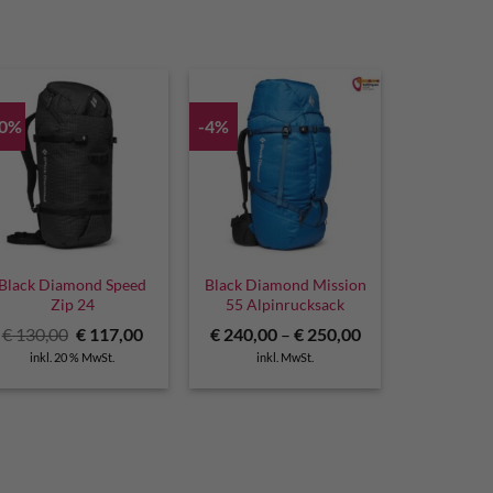
10%
-4%
Black Diamond Speed
Black Diamond Mission
Zip 24
55 Alpinrucksack
Ursprünglicher
Aktueller
€
130,00
€
117,00
€
240,00
–
€
250,00
Preis
Preis
inkl. 20 % MwSt.
inkl. MwSt.
war:
ist:
€ 130,00
€ 117,00.