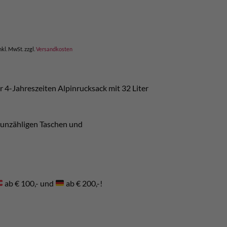
icher
ktueller
reis
t:
 190,00.
nkl. MwSt.
zzgl.
Versandkosten
 4-Jahreszeiten Alpinrucksack mit 32 Liter
 unzähligen Taschen und
ab € 100,- und
ab € 200,-!