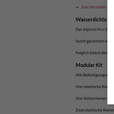
zum Hersteller
Wasserdichte 42
Der Alpinist Pro 32 vo
Somit garantiert er z
Folglich bietet diese
Modular Kit
Alle Befestigungsschl
Vier elastische Riemen 
Vier Seitenriemen für z
Zwei elastische Rieme