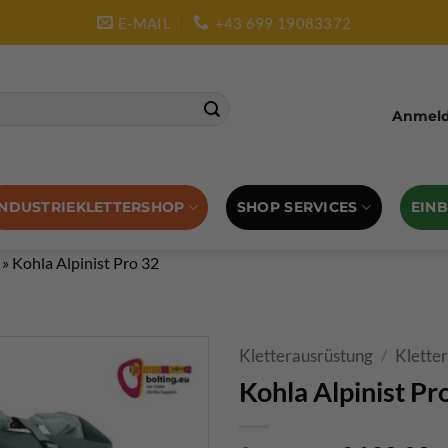
E-MAIL
+43 699 19083372
Anmelde
SHOP SERVICES
EIN
INDUSTRIEKLETTERSHOP
»
Kohla Alpinist Pro 32
Kletterausrüstung
/
Klette
Kohla Alpinist Pr