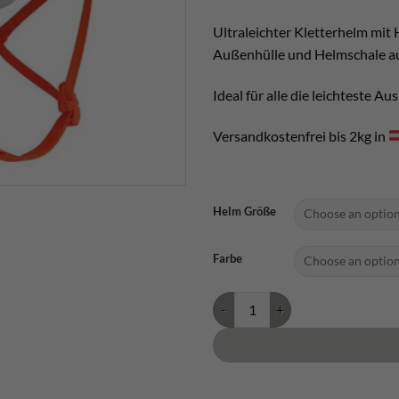
Ultraleichter Kletterhelm mit
Außenhülle und Helmschale au
Ideal für alle die leichteste A
Versandkostenfrei bis 2kg in
Helm Größe
Farbe
Petzl Sirocco quantity