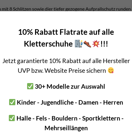
mit 8 Schlitzen sowie dier tiefer gezogene Aufprallschutz runden
traleichten Produkten wie dem Gurt
Hirundos
oder der Express
An
n Sirocco Kletterhelm
10% Rabatt Flatrate auf alle
Kletterschuhe
!!!
 58cm und M/L 53 – 61cm
Jetzt garantierte 10% Rabatt auf alle Hersteller
mm (S/M) bzw. 170 Gramm (M/L)
UVP bzw. Website Preise sichern
on: innere Helmschale aus EPP – äußere Helmschale aus EPS Sch
aus Polycarbonat
30+ Modelle zur Auswahl
llschnalle und Riemen
Kinder - Jugendliche - Damen - Herren
rch “Top and Side Protection” System
endes Design für mehr Aufprallschutz an allen Seiten
Halle - Fels - Bouldern - Sportklettern -
 durch 8 Schlitze und Schaumpolster
Mehrseillängen