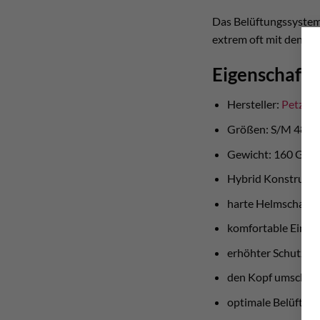
Das Belüftungssystem 
extrem oft mit den ul
Eigenschafte
Hersteller:
Petzl
Größen: S/M 48 –
Gewicht: 160 Gra
Hybrid Konstrukti
harte Helmschale 
komfortable Einste
erhöhter Schutz du
den Kopf umschließ
optimale Belüftung