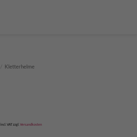
der Teleskop-Putzstöcke
Boulder accessories
Torque at expansion bolt
a climbing route
 and glue in bolt
What do expansion bolt think?
/
Kletterhelme
urrent
rice
:
 110,00.
incl. VAT
zzgl.
Versandkosten