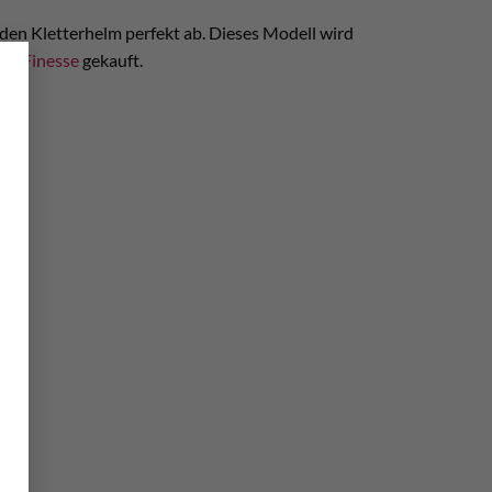
 den Kletterhelm perfekt ab. Dieses Modell wird
×
ge Finesse
gekauft.
aum