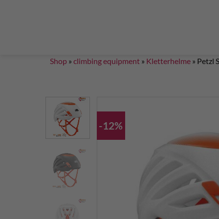
Steigklemmen – Seilklemmen
Boulder brushes
Chalkbag Bouldern
Chalk Klettern
Termine
EN 959 – UIAA 123 expansion bolt Standard
G
Set up a climbing route with expansion bolt
Set
Shop
»
climbing equipment
»
Kletterhelme
»
Petzl 
-12%