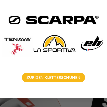
2
der schwarz-rot
s für
Stirnlampen
ung
tzl seinen Sirocco nochmals ausführlich vor.
ZUR DEN KLETTERSCHUHEN