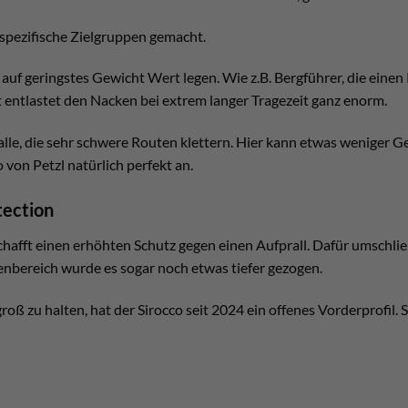
ei spezifische Zielgruppen gemacht.
e auf geringstes Gewicht Wert legen. Wie z.B. Bergführer, die eine
 entlastet den Nacken bei extrem langer Tragezeit ganz enorm.
lle, die sehr schwere Routen klettern. Hier kann etwas weniger G
 von Petzl natürlich perfekt an.
tection
chafft einen erhöhten Schutz gegen einen Aufprall. Dafür umschl
nbereich wurde es sogar noch etwas tiefer gezogen.
oß zu halten, hat der Sirocco seit 2024 ein offenes Vorderprofil.