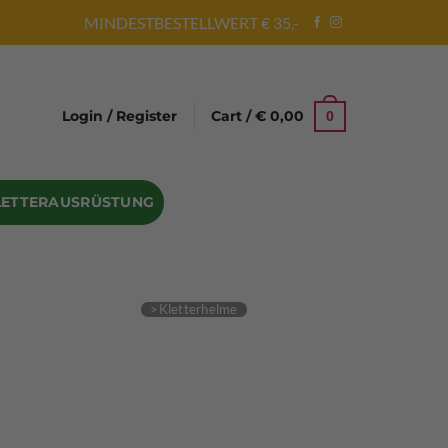
MINDESTBESTELLWERT € 35,-
Login / Register
Cart /
€
0,00
0
LETTERAUSRÜSTUNG
Abseilgeräte
Bandschlinge
Rock hammer
Geschenke für Kletterer
Climbing gloves
Kletterhelme
Kletter Trainingsbalken
Sicherungsgeräte
Seilsäcke
Seilrollen
 Eispickel – Eisgeräte
Eisschrauben
en
Steigeisen Ersatzteile – Zubehör
len
Skyhook Climbing