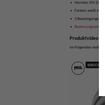
Normen: EN 1249
Farben: weiß-rot o
2 Besestigungsclip
Bedienungsanleit
Produktvideo
Im Folgenden stellt Pe