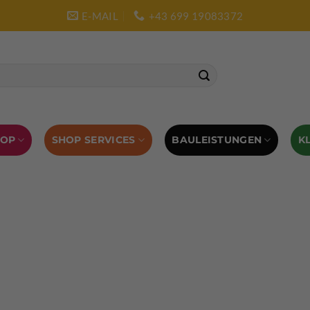
E-MAIL
+43 699 19083372
SHOP SERVICES
BAULEISTUNGEN
HOP
K
L AUSRÜSTUNG
BOULDERAUSRÜSTUNG
Abverkauf
Klettern
Chalkbag
Quickdraws
piton – Normal hook
 tool
Kletterführer
Kletterbekleidung
Klettergurte
tterschuhe
Kletterseil
Klettersteigsets
Klettertape
Reepschnur
Sicherungsbrillen
Selbstsicherungsschlinge
Eispickel
Eispickel Schutz
Hauen für Eisgeräte
Zubehör
ourengurte
LACD Biwaksack
Spaltenbergung
Steigeis
 hammer
Hand drill
Haulbag
Klemmkeile
Seilrol